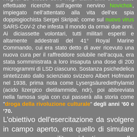
effettuate ricerche sull’agente nervino
Novichok
,
impiegato nell’attentato alla vita dell’ex spia
doppiogiochista Sergei Skripal; come sul
nuovo virus
SARS-CoV-2 che infesta il mondo da ormai due anni.
Ai diciassette volontari, tutti militari esperiti e
altamente addestrati del 41° Royal Marine
Commando, cui era stato detto di aver ricevuto una
nuova cura per il raffreddore solubile nell’acqua, era
stata somministrata a loro insaputa una dose di 200
microgrammi di LSD ciascuno. Sostanza psichedelica
sintetizzato dallo scienziato svizzero Albert Hofmann
nel 1938, prima nota come Lysergsäurediethylamid
(acido lizergico dietilammide, ndr), poi abbreviata
nella famosa sigla con cui passerà alla storia come
"
droga della rivoluzione culturale
"
degli anni ’60 e
’70.
L’obiettivo dell’esercitazione da svolgere
in campo aperto, era quello di simulare