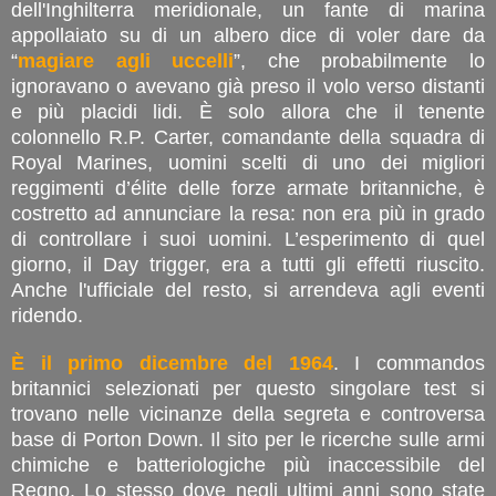
dell'Inghilterra meridionale, un fante di marina
appollaiato su di un albero dice di voler dare da
“
magiare agli uccelli
”, che probabilmente lo
ignoravano o avevano già preso il volo verso distanti
e più placidi lidi. È solo allora che il tenente
colonnello R.P. Carter, comandante della squadra di
Royal Marines, uomini scelti di uno dei migliori
reggimenti d’élite delle forze armate britanniche, è
costretto ad annunciare la resa: non era più in grado
di controllare i suoi uomini. L’esperimento di quel
giorno, il Day trigger, era a tutti gli effetti riuscito.
Anche l'ufficiale del resto, si arrendeva agli eventi
ridendo.
È il primo dicembre del 1964
. I commandos
britannici selezionati per questo singolare test si
trovano nelle vicinanze della segreta e controversa
base di Porton Down. Il sito per le ricerche sulle armi
chimiche e batteriologiche più inaccessibile del
Regno. Lo stesso dove negli ultimi anni sono state