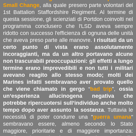
Small Change
, alla quale presero parte volontari del
1st Battalion Staffordshire Regiment. Al termine di
questa sessione, gli scienziati di Portdon coinvolti nel
programma conclusero che l'LSD aveva sempre
ridotto con successo l'efficienza di ognuna delle unità
che aveva preso parte alle manovre.
I risultati da un
certo punto di vista erano assolutamente
incoraggianti, ma da un altro portavano alcune
non trascurabili preoccupazioni: gli effetti a lungo
termine erano imprevedibili e non tutti i militari
avevano reagito allo stesso modo; molti dei
Marines infatti sembravano aver provato quello
che viene chiamato in gergo
“
bad trip
”,
ossia
un’esperienza allucinogena negativa che
potrebbe ripercuotersi sull’individuo anche molto
tempo dopo aver assunto la sostanza
. Tuttavia le
necessità di poter condurre una "
guerra umana
"
sembravano essere, almeno secondo lo Stato
maggiore, prioritarie e di maggiore importanza: