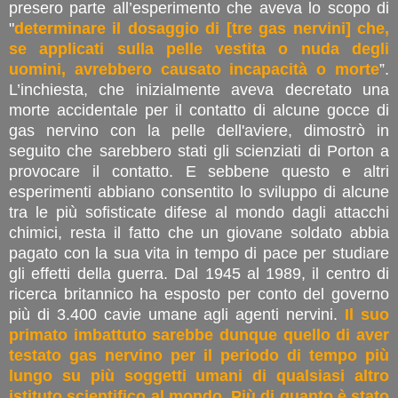
presero parte all’esperimento che aveva lo scopo di
"
determinare il dosaggio di [tre gas nervini] che,
se applicati sulla pelle vestita o nuda degli
uomini, avrebbero causato incapacità o morte
”.
L’inchiesta, che inizialmente aveva decretato una
morte accidentale per il contatto di alcune gocce di
gas nervino con la pelle dell'aviere, dimostrò in
seguito che sarebbero stati gli scienziati di Porton a
provocare il contatto. E sebbene questo e altri
esperimenti abbiano consentito lo sviluppo di alcune
tra le più sofisticate difese al mondo dagli attacchi
chimici, resta il fatto che un giovane soldato abbia
pagato con la sua vita in tempo di pace per studiare
gli effetti della guerra. Dal 1945 al 1989, il centro di
ricerca britannico ha esposto per conto del governo
più di 3.400 cavie umane agli agenti nervini.
Il suo
primato imbattuto sarebbe dunque quello di aver
testato gas nervino per il periodo di tempo più
lungo su più soggetti umani di qualsiasi altro
istituto scientifico al mondo. Più di quanto è stato