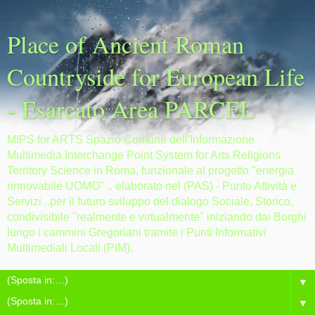
Place of Ancient Roman
Countryside for European Life
- Esarcato Area PARCEL
MIPS for ARTS Spazio Comune dell'Informazione
Multimedia Interchange Point System for Arts Religions
Territory Science in Roma, funzionale al progetto "energia
rinnovabile UOMO" .. elaborato nel (PAS) - Punto Attività e
Servizi ..per il futuro sviluppo del dialogo Sociale, Storico,
condivisibile "realmente e virtualmente" iniziando dai Borghi
lungo i cammini Gregoriani tramite i Punti Informativi
Multimediali Locali (PIM).
▼
▼