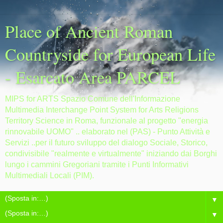
Place of Ancient Roman
Countryside for European Life
- Esarcato Area PARCEL
MIPS for ARTS Spazio Comune dell'Informazione
Multimedia Interchange Point System for Arts Religions
Territory Science in Roma, funzionale al progetto "energia
rinnovabile UOMO" .. elaborato nel (PAS) - Punto Attività e
Servizi ..per il futuro sviluppo del dialogo Sociale, Storico,
condivisibile "realmente e virtualmente" iniziando dai Borghi
lungo i cammini Gregoriani tramite i Punti Informativi
Multimediali Locali (PIM).
▼
▼