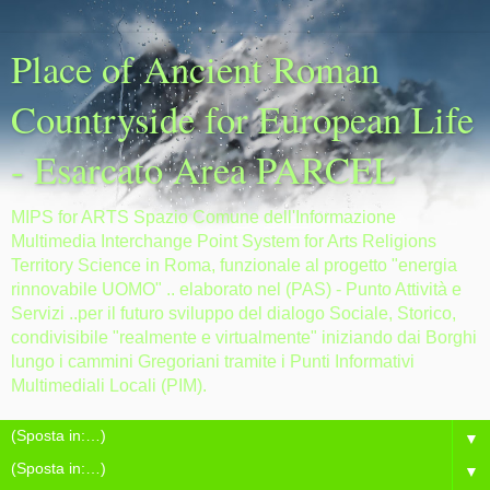
Place of Ancient Roman
Countryside for European Life
- Esarcato Area PARCEL
MIPS for ARTS Spazio Comune dell'Informazione
Multimedia Interchange Point System for Arts Religions
Territory Science in Roma, funzionale al progetto "energia
rinnovabile UOMO" .. elaborato nel (PAS) - Punto Attività e
Servizi ..per il futuro sviluppo del dialogo Sociale, Storico,
condivisibile "realmente e virtualmente" iniziando dai Borghi
lungo i cammini Gregoriani tramite i Punti Informativi
Multimediali Locali (PIM).
▼
▼