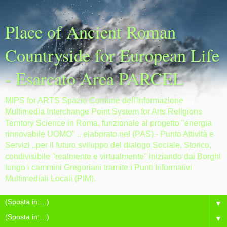
Place of Ancient Roman
Countryside for European Life
- Esarcato Area PARCEL
MIPS for ARTS Spazio Comune dell'Informazione
Multimedia Interchange Point System for Arts Religions
Territory Science in Roma, funzionale al progetto "energia
rinnovabile UOMO" .. elaborato nel (PAS) - Punto Attività e
Servizi ..per il futuro sviluppo del dialogo Sociale, Storico,
condivisibile "realmente e virtualmente" iniziando dai Borghi
lungo i cammini Gregoriani tramite i Punti Informativi
Multimediali Locali (PIM).
▼
▼