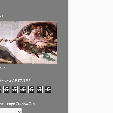
NA
ITA
e Accessi LETTORI
5
5
4
6
3
6
ne - Page Translation