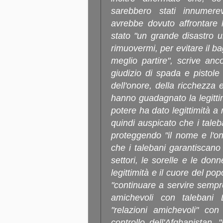
sarebbero stati innumerevo
avrebbe dovuto affrontare l
stato "un grande disastro u
rimuovermi, per evitare il 
meglio partire", scrive anc
giudizio di spada e pistole
dell'onore, della ricchezza 
hanno guadagnato la legittimi
potere ha dato legittimità a
quindi auspicato che i taleb
proteggendo "il nome e l'on
che i talebani garantiscano t
settori, le sorelle e le don
legittimità e il cuore del p
"continuare a servire sempr
amichevoli con talebani
"relazioni amichevoli" con
controllo dell'Afghanistan. "