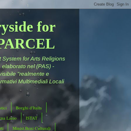
yside for
a PARCEL
System for Arts Religions
 elaborato nel (PAS) -
ivisibile "realmente e
rmativi Multimediali Locali
tici
Borghi d'Italia
ena Lazio
ISTAT
ti
Minist.Beni Culturali