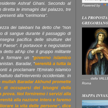
residente Ashraf Ghani. Secondo al
Powered by
 diretta le immagini dal palazzo, tre
 presenti alla "cerimonia".
LA PROPOSTA
GREGORIAN
rezza dei talebani ha detto che "non
to di sangue durante il passaggio di
egna pacifica delle strutture del
il Paese". Il portavoce e negoziatore
detto all'Ap che il gruppo militante
i a formare un "
governo islamico
anistan. Baradar, "
serenità a tutta la
ronti a proclamare l'Emirato islamico
attuto dall'intervento occidentale. In
........ dalla V
po mullah Baradar Akhund promette
Roma
e di occuparsi dei bisogni della
a prova. Noi forniremo i servizi alla
MAPPA INVAS
enità alla nazione intera e faremo
iorare la vita delle persone", dice