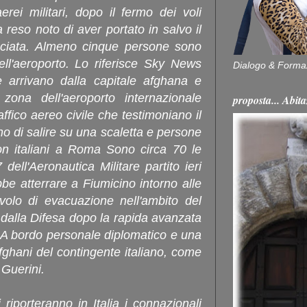
rei militari, dopo il fermo dei voli
reso noto di aver portato in salvo il
ciata. Almeno cinque persone sono
dell'aeroporto. Lo riferisce Sky News
Dialogo & Forma
 arrivano dalla capitale afghana e
zona dell'aeroporto internazionale
proposta... Ab
ffico aereo civile che testimoniano il
o di salire su una scaletta e persone
n italiani a Roma Sono circa 70 le
ell'Aeronautica Militare partito ieri
e atterrare a Fiumicino intorno alle
 volo di evacuazione nell'ambito del
dalla Difesa dopo la rapida avanzata
. A bordo personale diplomatico e una
afghani del contingente italiano, come
 Guerini.
i riporteranno in Italia i connazionali