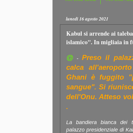
lunedì 16 agosto 2021
Kabul si arrende ai tale
islamico". In migliaia in 
@
Preso il palaz
-
calca all'aeroport
Ghani è fuggito "
sangue". Si riunisc
dell'Onu. Atteso vo
.
La bandiera bianca dei t
palazzo presidenziale di Kab