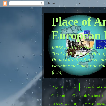
Place of A
European 
MIPS for ARTS Spazio Comu
Territory Science in Roma,
Punto Attività e Servizi ..p
virtualmente" iniziando dai
(PIM).
Agenzia Entrate
Benedettini Ca
Coldiretti
Comunità Passionisti
La SANTA SEDE
Minist. Difesa