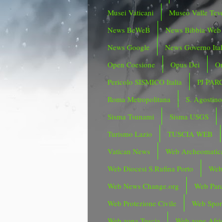
Musei Vaticani
Museo Valle Tev
News BeWeB
News Bibbia Web
News Google
News Governo Ita
Open Coesione
Opus Dei
Or
Pericolo SISMICO Italia
PJ PAR
Roma Metropolitana
S. Agostin
Sisma Tsunami
Sisma USGS
Turismo Lazio
TUSCIA WEB
Vatican News
Web Archeomatic
Web Diocesi S.Rufina Porto
Web
Web News Change.org
Web Parc
Web Protezione Civile
Web Spor
Web zona Tuscia
Web zone Afri