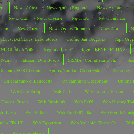
ere
News Africa
News Arabia England
News Arabic
N
News CEI
News Cresme
News EU
News Finanza
liano
News Lazio
News Osserv.Romano
News Storia
N
atores, Bellatores, Laboratores
Ordine San Gregorio
Papa Greg
CEL Giubileo 2000
Regione Lazio
Regola BENEDETTINA
o Nuns
Salesiani Don Bosco
SISMA "Commissario Str."
Sis
Sisma USGS Ricerca
Sports, Tourism Countryside
Tecnologie
Un cammino di Benedetto
Un cammino Gregoriano
Unione 
a
Web Cam Europa
Web Caritas
Web Catholic Forum
 Diocesi Tuscia
Web Disabilità
Web EON
Web History To
hi Lazio
Web Polizia
Web Per Bell'Italia
Web Pontif.Consig
tello FIN.UE
Web Tgtourism
Web Valle del Tevere Co
Web
ca
Web zone Meteo