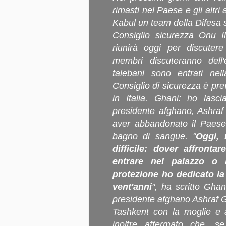
rimasti nel Paese e gli altri
Kabul un team della Difesa 
Consiglio sicurezza Onu Il
riunirà oggi per discutere
membri discuteranno dell
talebani sono entrati nel
Consiglio di sicurezza è pre
in Italia. Ghani: ho lasc
presidente afghano, Ashraf
aver abbandonato il Paese 
bagno di sangue. "
Oggi, 
difficile: dover affronta
entrare nel palazzo o 
protezione ho dedicato la 
vent'anni
", ha scritto Ghan
presidente afghano Ashraf 
Tashkent con la moglie e a
inoltre affermato che, se