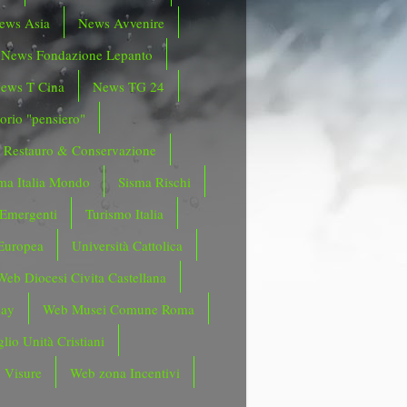
ews Asia
News Avvenire
News Fondazione Lepanto
ews T Cina
News TG 24
orio "pensiero"
Restauro & Conservazione
ma Italia Mondo
Sisma Rischi
 Emergenti
Turismo Italia
Europea
Università Cattolica
Web Diocesi Civita Castellana
day
Web Musei Comune Roma
lio Unità Cristiani
 Visure
Web zona Incentivi