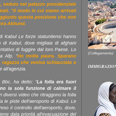
c, seduto nel palazzo presidenziale
mati. "Il modo in cui siamo arrivati
aggiunto questa posizione che non
cora Akhund.
 di Kabul Le forze statunitensi hanno
to di Kabul, dove migliaia di afghani
ntativo di fuggire dal loro Paese. Lo
(Collegamento)
la Afp. "
Ho molta paura. Sparano
a ragazza che veniva schiacciata e
IMMIGRAZIO
e all'agenzia.
a Bbc, ha detto: "
La folla era fuori
ano la sola funzione di calmare il
in diversi video che ritraggono la folla
a le piste dell'aeroporto di Kabul. Le
eso il controllo dell'aeroporto, dove,
iene data priorità all'evacuazione del