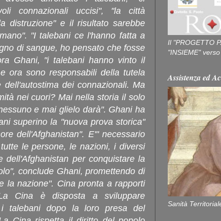
li connazionali uccisi", "la città
a distruzione" e il risultato sarebbe
mano". "I talebani ce l'hanno fatta a
Il "PROGETTO P
bagno di sangue, ho pensato che fosse
"INSIEME" verso u
ora Ghani, "i talebani hanno vinto il
 e ora sono responsabili della tutela
Assistenza ed Ac
e dell'autostima dei connazionali. Ma
tà nei cuori? Mai nella storia il solo
 nessuno e mai glielo darà". Ghani ha
ani superino la "nuova prova storica"
ore dell'Afghanistan". E'" necessario
utte le persone, le nazioni, i diversi
ne dell'Afghanistan per conquistare la
opolo", conclude Ghani, promettendo di
e la nazione". Cina pronta a rapporti
 La Cina è disposta a sviluppare
Sanità Territorial
 i talebani dopo la loro presa del
La Cina rispetta il diritto del popolo