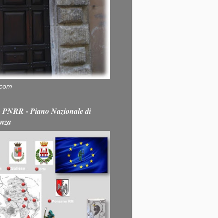
.com
PNRR - Piano Nazionale di
enza