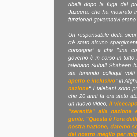
ribelli dopo la fuga del p
Jazeera, che ha mostrato in
funzionari governativi erano
Un responsabile della sicu
c'è stato alcuno spargimen
consegne" e che "una cons
governo è in corso in tutto 
talebano Suhail Shaheen ha 
sta tenendo colloqui volt
aperto e inclusivo
" in Afgh
nazione
" I talebani sono p
che 20 anni fa era stato abb
un nuovo video,
il viceca
"serenità" alla nazione 
gente. "Questa è l'ora dell
nostra nazione, daremo ser
del nostro meglio per migl