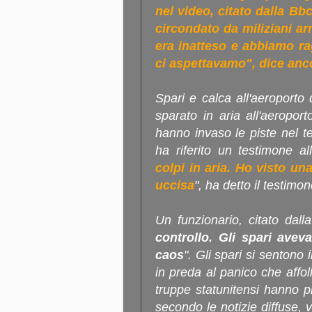
nel video, citato dalla Bb
circondato da miliziani ar
era inatteso e abbiamo r
ci aspettavamo", dice an
Spari e calca all'aeroporto
sparato in aria all'aeropor
hanno invaso le piste nel te
ha riferito un testimone al
colpi in aria. Ho visto un
uccisa
", ha detto il testimon
Un funzionario, citato dall
controllo. Gli spari avev
caos
". Gli spari si sentono 
in preda al panico che affoll
truppe statunitensi hanno pr
secondo le notizie diffuse, v