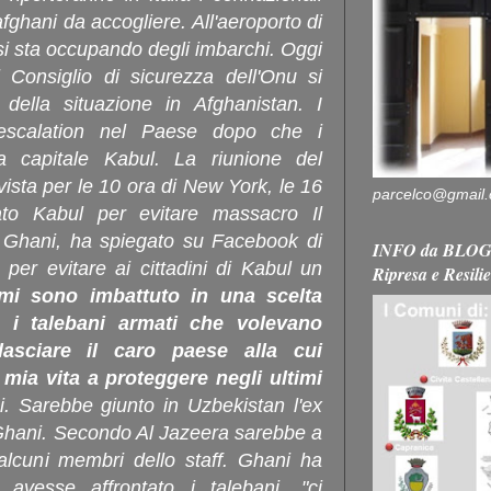
 afghani da accogliere. All'aeroporto di
si sta occupando degli imbarchi. Oggi
 Consiglio di sicurezza dell'Onu si
 della situazione in Afghanistan. I
'escalation nel Paese dopo che i
la capitale Kabul. La riunione del
vista per le 10 ora di New York, le 16
parcelco@gmail
iato Kabul per evitare massacro Il
 Ghani, ha spiegato su Facebook di
INFO da BLOG 
per evitare ai cittadini di Kabul un
Ripresa e Resili
mi sono imbattuto in una scelta
re i talebani armati che volevano
lasciare il caro paese alla cui
mia vita a proteggere negli ultimi
i. Sarebbe giunto in Uzbekistan l'ex
Ghani. Secondo Al Jazeera sarebbe a
lcuni membri dello staff. Ghani ha
 avesse affrontato i talebani, "ci