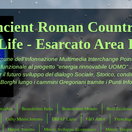
ncient Roman Countr
Life - Esarcato Are
ne dell'Informazione Multimedia Interchange Point 
 funzionale al progetto "energia rinnovabile UOMO" ..
er il futuro sviluppo del dialogo Sociale, Storico, cond
 Borghi lungo i cammini Gregoriani tramite i Punti Info
maldoli
Benedettini Italia
Benedettini Mondo
Beni Ecclesias
Culto Minist.Interno
ERFAP Lazio
FAO Allert
Franchig
Minist. Interno
Minist. Sviluppo Economico
Minist. Traspor