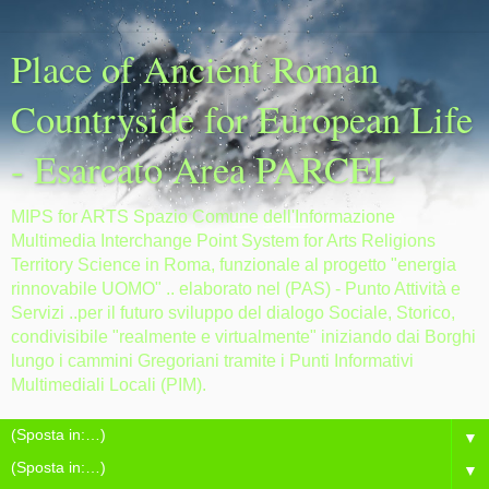
Place of Ancient Roman
Countryside for European Life
- Esarcato Area PARCEL
MIPS for ARTS Spazio Comune dell'Informazione
Multimedia Interchange Point System for Arts Religions
Territory Science in Roma, funzionale al progetto "energia
rinnovabile UOMO" .. elaborato nel (PAS) - Punto Attività e
Servizi ..per il futuro sviluppo del dialogo Sociale, Storico,
condivisibile "realmente e virtualmente" iniziando dai Borghi
lungo i cammini Gregoriani tramite i Punti Informativi
Multimediali Locali (PIM).
▼
▼