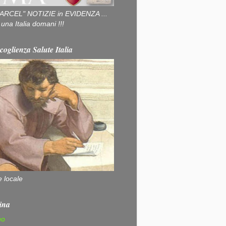
ARCEL" NOTIZIE in EVIDENZA ...
na Italia domani !!!
coglienza Salute Italia
e locale
ina
no