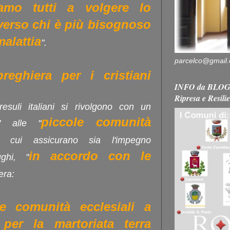
tiamo tutti a volgere lo
verso chi è più bisognoso
malattia
".
parcelco@gmail
eghiera per i cristiani
INFO da BLOG 
Ripresa e Resili
esuli italiani si rivolgono con un
piccole comunità
" alle "
" cui assicurano sia l'impegno
in accordo con le
ughi, "
era:
re comunità ecclesiali a
per la martoriata terra