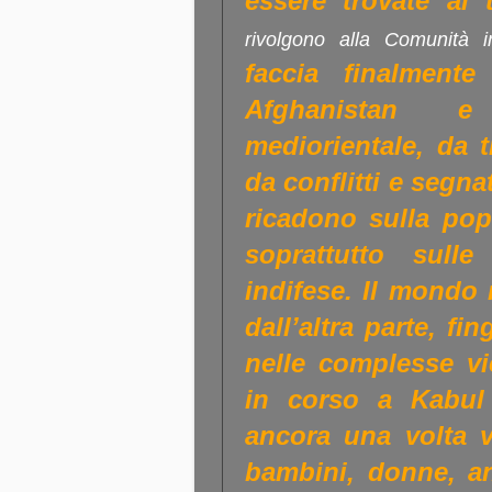
essere trovate al 
rivolgono alla Comunità i
faccia finalment
Afghanistan e 
mediorientale, da 
da conflitti e segn
ricadono sulla pop
soprattutto sull
indifese. Il mondo 
dall’altra parte, f
nelle complesse vic
in corso a Kabul
ancora una volta v
bambini, donne, an