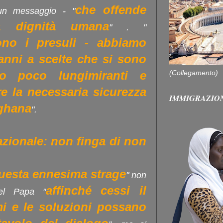
che offende
 un messaggio - "
a dignità umana
" . "
ono i presuli - abbiamo
 anni a scelte che si sono
(Collegamento)
po poco lungimiranti e
re la necessaria sicurezza
IMMIGRAZIO
fghana
".
zionale: non finga di non
questa ennesima strage
" non
affinché cessi il
del Papa "
mi e le soluzioni possano