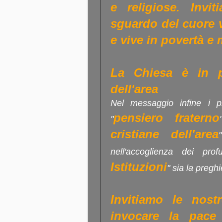
e religiose. Invi
sguardo del cuore 
e vive in povertà e 
La Chiesa è in pr
dell'area
Nel messaggio infine i pr
pensiero fraterno
"
cristiane dell'area
nell'accoglienza dei prof
Istituzioni
" sia la preghi
Invitiamo le nost
invocare la pace 