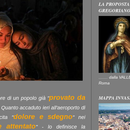
LA PROPOSTA
GREGORIAN
........ dalla V
Roma
provato da
MAPPA INVAS
ore di un popolo già "
. Quanto accaduto ieri all'aeroporto di
dolore e sdegno
cita "
" nei
e attentato
" - lo definisce la