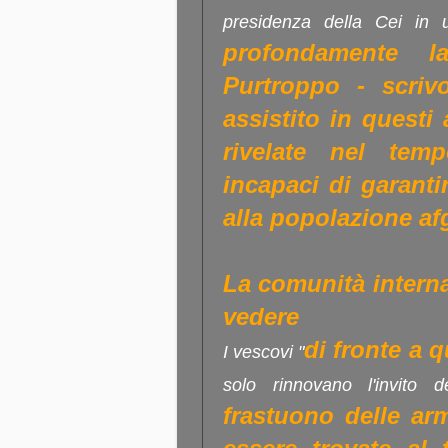
presidenza della Cei in
profondamente l
Purtroppo - scriv
assistito in questi
rivelate nel tem
incapaci di garanti
alla popolazione a
La comunità interna
vedere
di fronte a 
I vescovi "
solo rinnovano l'invito 
frastuono delle ar