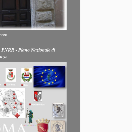
.com
PNRR - Piano Nazionale di
enza