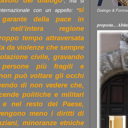
tavolo del dialogo
”, ma si
si
nternazionale con un appello: "
Dialogo & Forma
e garante della pace in
proposta... Ab
nell’intera regione
troppo tempo attraversata
ata da violenze che sempre
olazione civile, gravando
e persone più fragili e
non può voltare gli occhi
ingendo di non vedere che,
ende politiche e militari
 e nel resto del Paese,
engono meno i diritti di
ziani, minoranze etniche