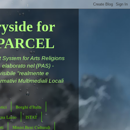
yside for
a PARCEL
System for Arts Religions
 elaborato nel (PAS) -
ivisibile "realmente e
rmativi Multimediali Locali
tici
Borghi d'Italia
ena Lazio
ISTAT
ti
Minist.Beni Culturali