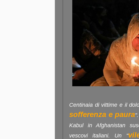
Centinaia di vittime e il dol
sofferenza e paura
"
Kabul in Afghanistan sus
vil
vescovi italiani. Un "