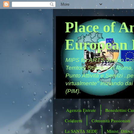
Place of A
European 
MIPS for ARTS Spazio Comu
Territory Science in Roma,
Punto Attività e Servizi ..p
virtualmente" iniziando dai
(PIM).
Agenzia Entrate
Benedettini Ca
Coldiretti
Comunità Passionisti
La SANTA SEDE
Minist. Difesa