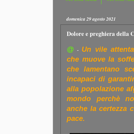
domenica 29 agosto 2021
Dolore e preghiera della C
@
Un vile attent
-
che muove la soffer
che lamentano sce
incapaci di garanti
alla popolazione af
mondo perchè non
anche la certezza c
pace.