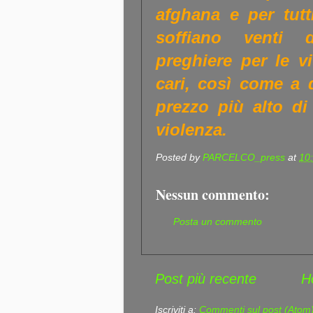
afghana e per tutti
soffiano venti d
preghiere per le vi
cari, così come a 
prezzo più alto d
violenza.
Posted by
PARCELCO_press
at
10
Nessun commento:
Posta un commento
Post più recente
H
Iscriviti a:
Commenti sul post (Atom