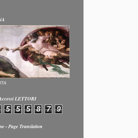
NA
ITA
e Accessi LETTORI
5
5
5
8
7
9
ne - Page Translation