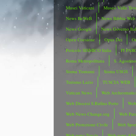
Musei Vaticani
Museo Valle Tev
News BeWeB
News Bibbia Web
News Google
News Governo Ita
Open Coesione
Opus Dei
Or
Pericolo SISMICO Italia
PJ PAR
Roma Metropolitana
S. Agostin
Sisma Tsunami
Sisma USGS
Turismo Lazio
TUSCIA WEB
Vatican News
Web Archeomatic
Web Diocesi S.Rufina Porto
Web
Web News Change.org
Web Parc
Web Protezione Civile
Web Spor
Web zona Tuscia
Web zone Afri