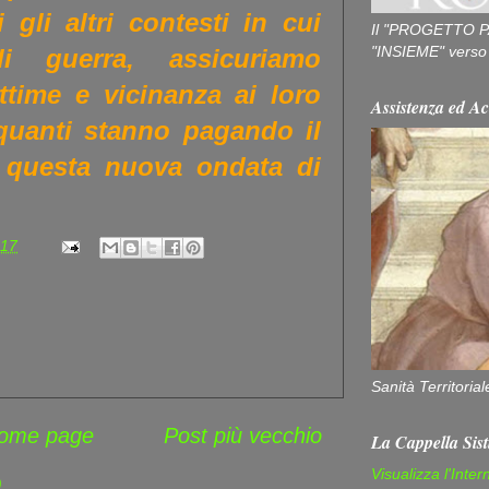
 gli altri contesti in cui
Il "PROGETTO P
"INSIEME" verso u
i guerra, assicuriamo
ttime e vicinanza ai loro
Assistenza ed Ac
quanti stanno pagando il
i questa nuova ondata di
:17
Sanità Territorial
ome page
Post più vecchio
La Cappella Sist
Visualizza l'Inter
)