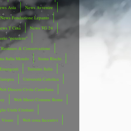
ews Asia
News Avvenire
News Fondazione Lepanto
ews T Cina
News TG 24
orio "pensiero"
Restauro & Conservazione
ma Italia Mondo
Sisma Rischi
 Emergenti
Turismo Italia
Europea
Università Cattolica
Web Diocesi Civita Castellana
day
Web Musei Comune Roma
lio Unità Cristiani
 Visure
Web zona Incentivi