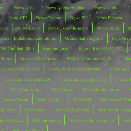
ere
News Africa
News Arabia England
News Arabic
N
News CEI
News Cresme
News EU
News Finanza
liano
News Lazio
News Osserv.Romano
News Storia
N
atores, Bellatores, Laboratores
Ordine San Gregorio
Papa Greg
CEL Giubileo 2000
Regione Lazio
Regola BENEDETTINA
o Nuns
Salesiani Don Bosco
SISMA "Commissario Str."
Sis
Sisma USGS Ricerca
Sports, Tourism Countryside
Tecnologie
Un cammino di Benedetto
Un cammino Gregoriano
Unione 
a
Web Cam Europa
Web Caritas
Web Catholic Forum
 Diocesi Tuscia
Web Disabilità
Web EON
Web History To
hi Lazio
Web Polizia
Web Per Bell'Italia
Web Pontif.Consig
tello FIN.UE
Web Tgtourism
Web Valle del Tevere Co
Web
ca
Web zone Meteo