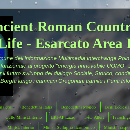
ncient Roman Countr
Life - Esarcato Are
ne dell'Informazione Multimedia Interchange Point 
 funzionale al progetto "energia rinnovabile UOMO" ..
er il futuro sviluppo del dialogo Sociale, Storico, cond
 Borghi lungo i cammini Gregoriani tramite i Punti Info
maldoli
Benedettini Italia
Benedettini Mondo
Beni Ecclesias
Culto Minist.Interno
ERFAP Lazio
FAO Allert
Franchig
Minist. Interno
Minist. Sviluppo Economico
Minist. Traspor