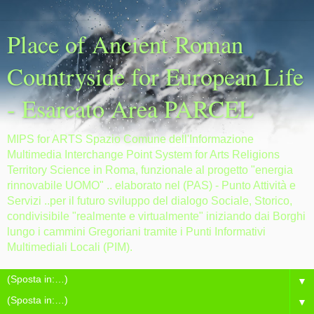
Place of Ancient Roman
Countryside for European Life
- Esarcato Area PARCEL
MIPS for ARTS Spazio Comune dell'Informazione
Multimedia Interchange Point System for Arts Religions
Territory Science in Roma, funzionale al progetto "energia
rinnovabile UOMO" .. elaborato nel (PAS) - Punto Attività e
Servizi ..per il futuro sviluppo del dialogo Sociale, Storico,
condivisibile "realmente e virtualmente" iniziando dai Borghi
lungo i cammini Gregoriani tramite i Punti Informativi
Multimediali Locali (PIM).
▼
▼