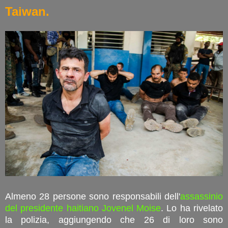
Taiwan.
Almeno 28 persone sono responsabili dell'
assassinio
del presidente haitiano Jovenel Moise
. Lo ha rivelato
la polizia, aggiungendo che 26 di loro sono