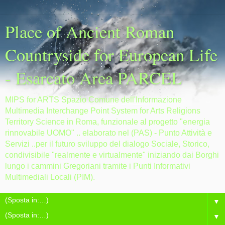
Place of Ancient Roman
Countryside for European Life
- Esarcato Area PARCEL
MIPS for ARTS Spazio Comune dell'Informazione
Multimedia Interchange Point System for Arts Religions
Territory Science in Roma, funzionale al progetto "energia
rinnovabile UOMO" .. elaborato nel (PAS) - Punto Attività e
Servizi ..per il futuro sviluppo del dialogo Sociale, Storico,
condivisibile "realmente e virtualmente" iniziando dai Borghi
lungo i cammini Gregoriani tramite i Punti Informativi
Multimediali Locali (PIM).
▼
▼