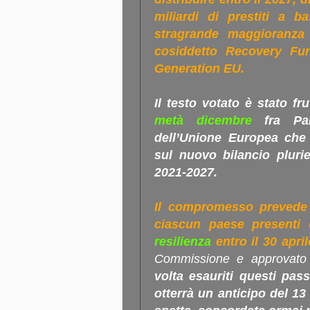
miliardi di prestiti a b
stragrande maggioranza 
cosiddetto Recovery Fun
Generation EU.
Il testo votato è stato fr
metà dicembre
fra Par
dell’Unione Europea ch
sul nuovo bilancio pluri
2021-2027.
Il compromesso prevede 
ciascun paese present
resilienza
entro il 30 april
Commissione e approvato d
volta esauriti questi pas
otterrà un anticipo del 13 