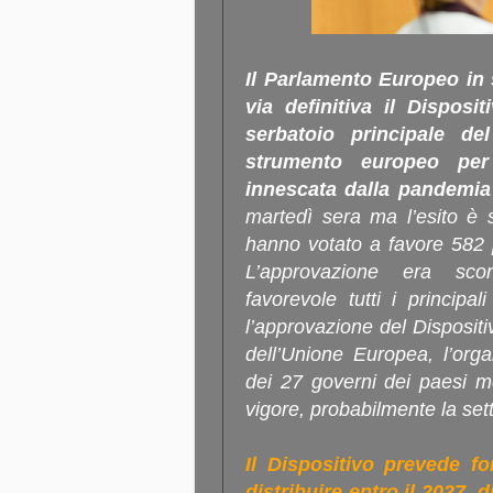
Il Parlamento Europeo in 
via definitiva il Disposit
serbatoio principale d
strumento europeo per 
innescata dalla pandemia
martedì sera ma l’esito è 
hanno votato a favore 582 
L’approvazione era sco
favorevole tutti i principali
l’approvazione del Dispositi
dell’Unione Europea, l’org
dei 27 governi dei paesi me
vigore, probabilmente la se
Il Dispositivo prevede fo
distribuire entro il 2027, d