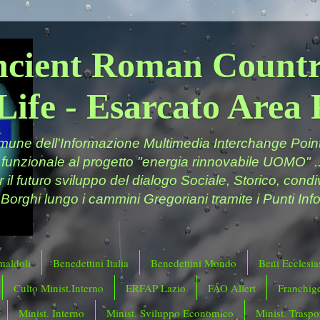
ncient Roman Countr
Life - Esarcato Are
ne dell'Informazione Multimedia Interchange Point 
 funzionale al progetto "energia rinnovabile UOMO" ..
er il futuro sviluppo del dialogo Sociale, Storico, cond
 Borghi lungo i cammini Gregoriani tramite i Punti Info
maldoli
Benedettini Italia
Benedettini Mondo
Beni Ecclesias
Culto Minist.Interno
ERFAP Lazio
FAO Allert
Franchig
Minist. Interno
Minist. Sviluppo Economico
Minist. Traspor