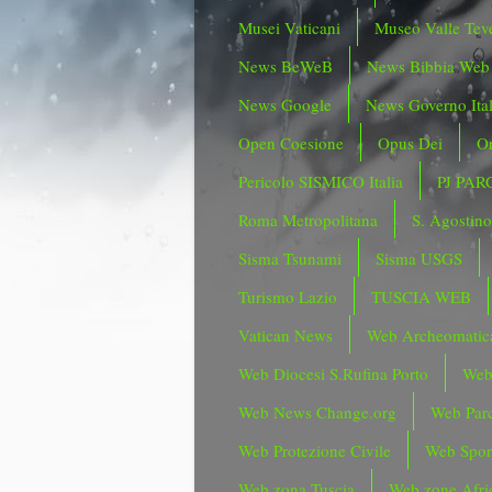
Musei Vaticani
Museo Valle Tev
News BeWeB
News Bibbia Web
News Google
News Governo Ita
Open Coesione
Opus Dei
Or
Pericolo SISMICO Italia
PJ PAR
Roma Metropolitana
S. Agostin
Sisma Tsunami
Sisma USGS
Turismo Lazio
TUSCIA WEB
Vatican News
Web Archeomatic
Web Diocesi S.Rufina Porto
Web
Web News Change.org
Web Parc
Web Protezione Civile
Web Spor
Web zona Tuscia
Web zone Afri