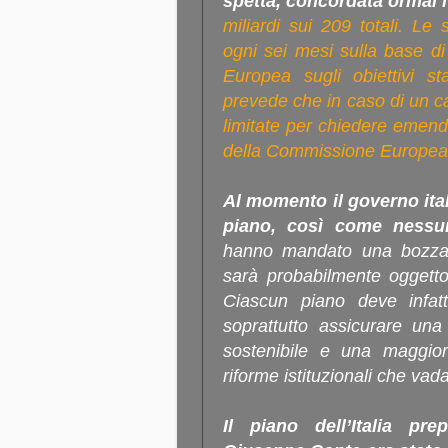
spetta, concordata ormai 
miliardi sui 209 totali. L
ogni sei mesi sulla base d
Europea sugli obiettivi sta
prevede che in caso di un ca
limitate per chiedere emend
della Commissione Europea 
Al momento il governo ita
piano, così come nessu
hanno mandato una bozza d
sarà probabilmente oggett
Ciascun piano deve infatti
soprattutto assicurare una
sostenibile e una maggior
riforme istituzionali che vad
Il piano dell’Italia p