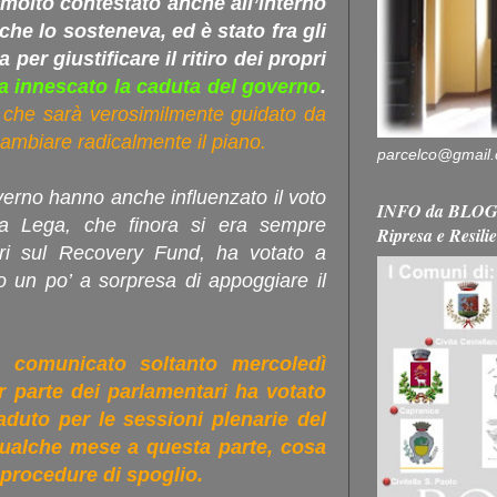
molto contestato anche all’interno
he lo sosteneva, ed è stato fra gli
a per giustificare il ritiro dei propri
a innescato la caduta del governo
.
 che sarà verosimilmente guidato da
ambiare radicalmente il piano.
parcelco@gmail
overno hanno anche influenzato il voto
INFO da BLOG 
a Lega, che finora si era sempre
Ripresa e Resili
ari sul Recovery Fund, ha votato a
o un po’ a sorpresa di appoggiare il
o comunicato soltanto mercoledì
 parte dei parlamentari ha votato
duto per le sessioni plenarie del
ualche mese a questa parte, cosa
procedure di spoglio.