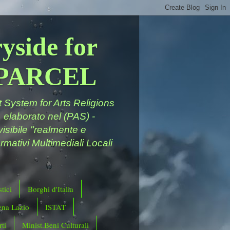
yside for
a PARCEL
System for Arts Religions
 elaborato nel (PAS) -
ivisibile "realmente e
rmativi Multimediali Locali
tici
Borghi d'Italia
ena Lazio
ISTAT
ti
Minist.Beni Culturali