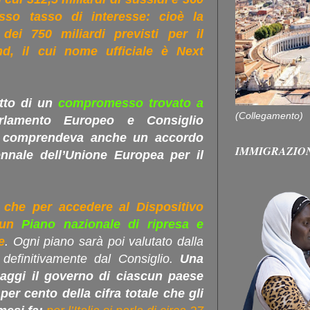
asso tasso di interesse: cioè la
dei 750 miliardi previsti per il
d, il cui nome ufficiale è Next
utto di un
compromesso trovato a
(Collegamento)
lamento Europeo e Consiglio
e comprendeva anche un accordo
IMMIGRAZIO
ennale dell’Unione Europea per il
che per accedere al Dispositivo
i un
Piano nazionale di ripresa e
e
. Ogni piano sarà poi valutato dalla
efinitivamente dal Consiglio.
Una
saggi il governo di ciascun paese
per cento della cifra totale che gli