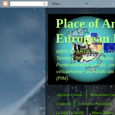
Place of A
European 
MIPS for ARTS Spazio Comu
Territory Science in Roma,
Punto Attività e Servizi ..p
virtualmente" iniziando dai
(PIM).
Agenzia Entrate
Benedettini Ca
Coldiretti
Comunità Passionisti
La SANTA SEDE
Minist. Difesa