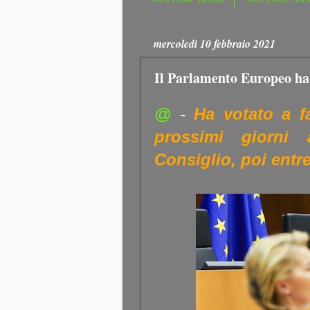
mercoledì 10 febbraio 2021
Il Parlamento Europeo ha
@
-
Ha votato a f
prossimi giorni a
Consiglio, poi entre