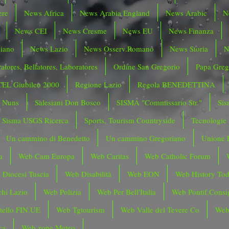
ere
News Africa
News Arabia England
News Arabic
N
News CEI
News Cresme
News EU
News Finanza
liano
News Lazio
News Osserv.Romano
News Storia
N
atores, Bellatores, Laboratores
Ordine San Gregorio
Papa Greg
CEL Giubileo 2000
Regione Lazio
Regola BENEDETTINA
o Nuns
Salesiani Don Bosco
SISMA "Commissario Str."
Sis
Sisma USGS Ricerca
Sports, Tourism Countryside
Tecnologie
Un cammino di Benedetto
Un cammino Gregoriano
Unione 
a
Web Cam Europa
Web Caritas
Web Catholic Forum
 Diocesi Tuscia
Web Disabilità
Web EON
Web History To
hi Lazio
Web Polizia
Web Per Bell'Italia
Web Pontif.Consig
tello FIN.UE
Web Tgtourism
Web Valle del Tevere Co
Web
ca
Web zone Meteo