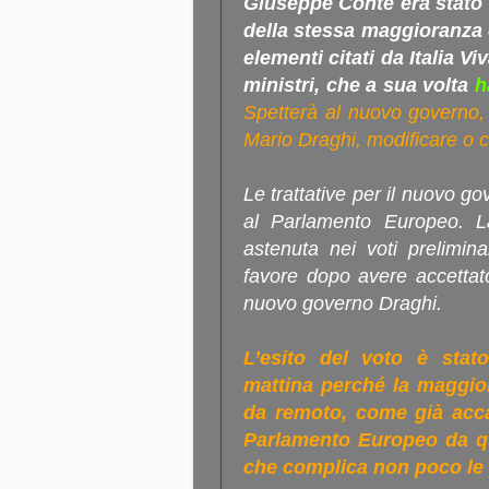
Giuseppe Conte era stato 
della stessa maggioranza c
elementi citati da Italia Viv
ministri, che a sua volta
h
Spetterà al nuovo governo,
Mario Draghi, modificare o c
Le trattative per il nuovo g
al Parlamento Europeo. L
astenuta nei voti prelimin
favore dopo avere accettat
nuovo governo Draghi.
L’esito del voto è stat
mattina perché la maggior
da remoto, come già acca
Parlamento Europeo da q
che complica non poco le 