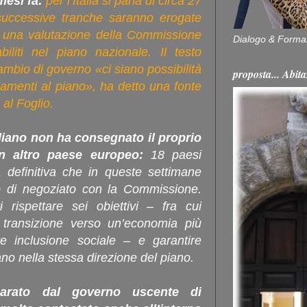
mesi fa:
per l’Italia si parla di circa 27
e successive tranche saranno erogate
i una valutazione della Commissione
Dialogo & Forma
biliti nel piano nazionale. Il testo
mbio di governo «ci siano possibilità
proposta... Ab
amenti al piano», ha detto una fonte
al Foglio.
liano non ha consegnato il proprio
n altro paese europeo:
18 paesi
efinitiva che in queste settimane
o di negoziato con la Commissione.
 rispettare sei obiettivi – fra cui
 transizione verso un’economia più
e inclusione sociale – e garantire
ano nella stessa direzione del piano.
reparato dal governo uscente di