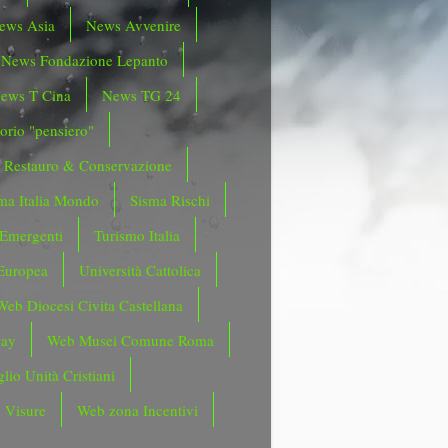
ews Asia
News Avvenire
News Fondazione Lepanto
ews T Cina
News TG 24
orio "pensiero"
Restauro & Conservazione
ma Italia Mondo
Sisma Rischi
 Emergenti
Turismo Italia
Europea
Università Cattolica
Web Diocesi Civita Castellana
day
Web Musei Comune Roma
lio Unità Cristiani
 Visure
Web zona Incentivi