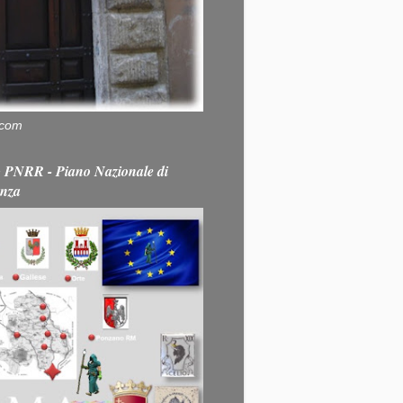
.com
PNRR - Piano Nazionale di
enza