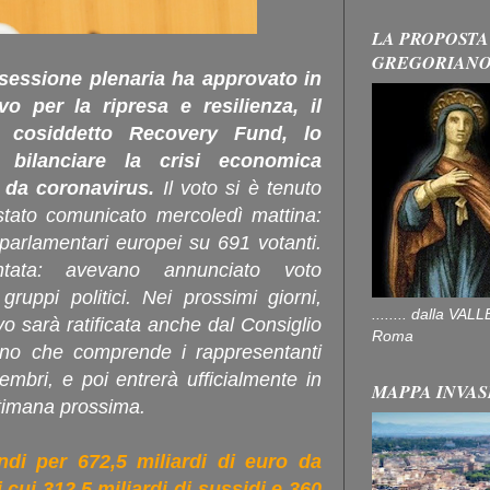
LA PROPOSTA
GREGORIAN
sessione plenaria ha approvato in
ivo per la ripresa e resilienza, il
el cosiddetto Recovery Fund, lo
bilanciare la crisi economica
 da coronavirus.
Il voto si è tenuto
stato comunicato mercoledì mattina:
parlamentari europei su 691 votanti.
ntata: avevano annunciato voto
 gruppi politici. Nei prossimi giorni,
........ dalla V
vo sarà ratificata anche dal Consiglio
Roma
ano che comprende i rappresentanti
mbri, e poi entrerà ufficialmente in
MAPPA INVAS
ttimana prossima.
ndi per 672,5 miliardi di euro da
i cui 312,5 miliardi di sussidi e 360