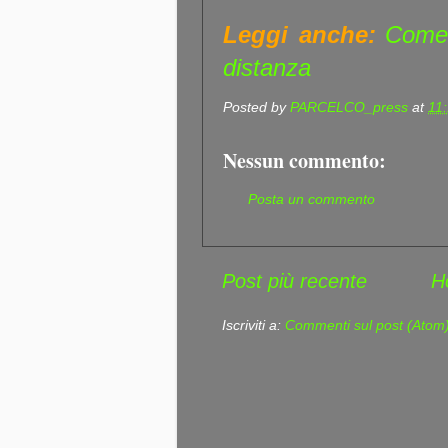
Leggi anche:
Come 
distanza
Posted by
PARCELCO_press
at
11
Nessun commento:
Posta un commento
Post più recente
H
Iscriviti a:
Commenti sul post (Atom