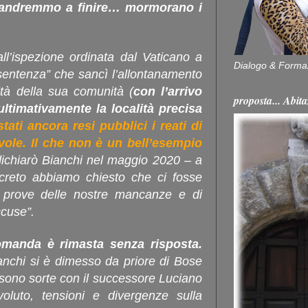
e andremmo a finire… mormorano i
ll’ispezione ordinata dal Vaticano a
Dialogo & Forma
sentenza” che sancì l’allontanamento
lità della sua comunità (
con l’arrivo
proposta... Ab
ultimativamente la località precisa
ati ancora resi pubblici i reati di
vole. Il che non è un bell’esempio
ichiarò Bianchi nel maggio 2020 – a
creto abbiamo chiesto che ci fosse
 prove delle nostre mancanze e di
ccuse
”.
omanda è rimasta senza risposta.
nchi si è dimesso da priore di Bose
sono sorte con il successore Luciano
oluto, tensioni e divergenze sulla