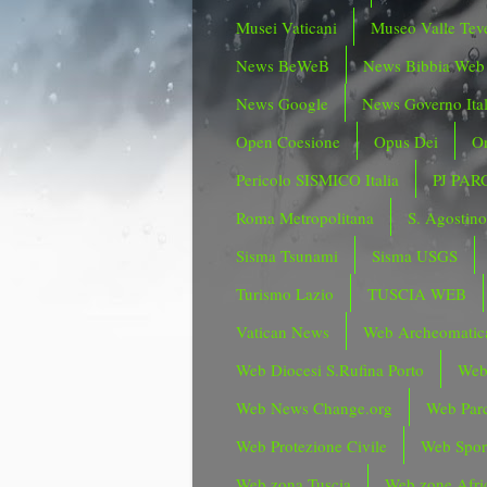
Musei Vaticani
Museo Valle Tev
News BeWeB
News Bibbia Web
News Google
News Governo Ita
Open Coesione
Opus Dei
Or
Pericolo SISMICO Italia
PJ PAR
Roma Metropolitana
S. Agostin
Sisma Tsunami
Sisma USGS
Turismo Lazio
TUSCIA WEB
Vatican News
Web Archeomatic
Web Diocesi S.Rufina Porto
Web
Web News Change.org
Web Parc
Web Protezione Civile
Web Spor
Web zona Tuscia
Web zone Afri