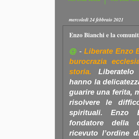
mercoledì 24 febbraio 2021
Enzo Bianchi e la comunit
@
-
Liberate Enzo B
burocrazia ecclesi
storia.
Liberatel
hanno la delicatez
guarire una ferita, 
risolvere le diff
spirituali. Enzo
fondatore della
ricevuto l’ordine d