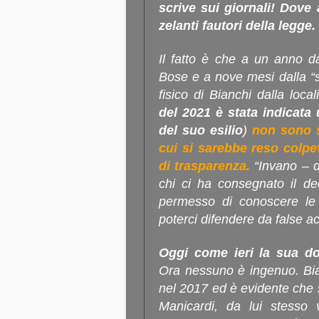
scrive sui giornali! Dov
zelanti fautori della legge.
Il fatto è che a un anno da
Bose e a nove mesi dalla “
fisico di Bianchi dalla loca
del 2021 è stata indicata 
del suo esilio
)
non sono st
cui si sarebbe reso colpe
di trasparenza.
“
Invano – d
chi ci ha consegnato il de
permesso di conoscere le
poterci difendere da false a
Oggi come ieri la sua d
Ora nessuno è ingenuo. Bia
nel 2017 ed è evidente che 
Manicardi, da lui stesso v