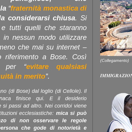
la
“
fraternità monastica di
da considerarsi chiusa
.
Si
e tutti quelli che staranno
 in nessun modo utilizzare
eno che mai su internet –
no riferimento a Bose. Così
(Collegamento)
o per
“
evitare qualsiasi
IMMIGRAZIO
uità in merito
”.
no (di Bose) dal loglio (di Cellole). Il
naca finisce qui. E il desiderio
 si passi ad altro
.
Nei corridoi viene
ituzioni ecclesiastiche
:
mica si può
Enzo di non osservare le regole
persona che gode di notorietà e