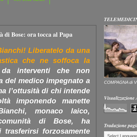
TELEMEDICI
à di Bose: ora tocca al Papa
ianchi! Liberatelo da una
astica che ne soffoca la
o da interventi che non
za del medico impegnato a
COMPAGNA di V
ma l’ottusità di chi intende
Visualizzazion
icoltà imponendo manette
1
 Bianchi, monaco laico,
 comunità di Bose, ha
Traduzione pagi
i trasferirsi forzosamente