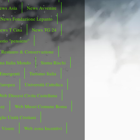
ews Asia
News Avvenire
News Fondazione Lepanto
ews T Cina
News TG 24
orio "pensiero"
Restauro & Conservazione
ma Italia Mondo
Sisma Rischi
 Emergenti
Turismo Italia
Europea
Università Cattolica
Web Diocesi Civita Castellana
day
Web Musei Comune Roma
lio Unità Cristiani
 Visure
Web zona Incentivi