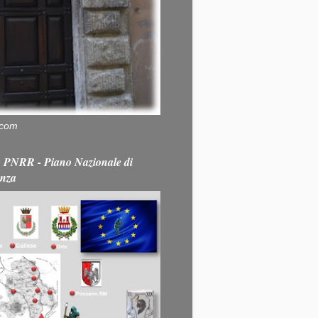
.com
PNRR - Piano Nazionale di
enza