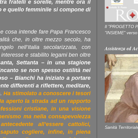
 fratelli e sorelle, mentre ora il
o e quello femminile si compone di
Il "PROGETTO P
e cosa intende fare Papa Francesco
"INSIEME" verso u
alità che, in oltre mezzo secolo, ha
gelo nell’Italia secolarizzata, con
Assistenza ed Ac
interesse e stabilito legami ben oltre
anta, Settanta – in una stagione
ncanto se non spesso ostilità nei
oso – Bianchi ha iniziato a portare
te differenti a riflettere, meditare,
o
.
Ha stimolato a conoscere i tesori
Ha aperto la strada ad un rapporto
fessioni cristiane, in una visione
umenismo ma nella consapevolezza
ntecedente all’essere cattolici,
Sanità Territorial
saputo cogliere, infine, in piena