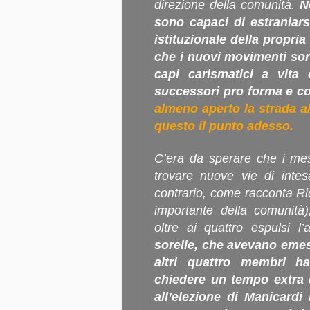
direzione della comunità
.
N
sono capaci di estraniar
istituzionale della propri
che i nuovi movimenti sort
capi carismatici a vita
successori pro forma e 
almeno aperto la strada 
questo il punto adesso.
C’era da sperare che i mesi
trovare nuove vie di inte
contrario, come racconta Ri
importante della comunità)
oltre ai quattro espulsi l
sorelle, che avevano emes
altri quattro membri h
chiedere un tempo extra
all’elezione di Manicardi