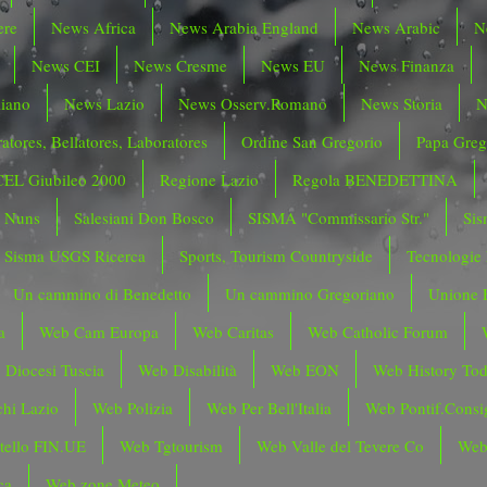
ere
News Africa
News Arabia England
News Arabic
N
News CEI
News Cresme
News EU
News Finanza
liano
News Lazio
News Osserv.Romano
News Storia
N
atores, Bellatores, Laboratores
Ordine San Gregorio
Papa Greg
CEL Giubileo 2000
Regione Lazio
Regola BENEDETTINA
o Nuns
Salesiani Don Bosco
SISMA "Commissario Str."
Sis
Sisma USGS Ricerca
Sports, Tourism Countryside
Tecnologie
Un cammino di Benedetto
Un cammino Gregoriano
Unione 
a
Web Cam Europa
Web Caritas
Web Catholic Forum
 Diocesi Tuscia
Web Disabilità
Web EON
Web History To
hi Lazio
Web Polizia
Web Per Bell'Italia
Web Pontif.Consig
tello FIN.UE
Web Tgtourism
Web Valle del Tevere Co
Web
ca
Web zone Meteo