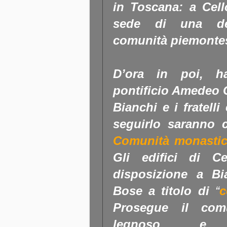
in Toscana: a Cel
sede di una dell
comunità piemonte
D’ora in poi, ha
pontificio Amedeo 
Bianchi e i fratell
seguirlo saranno c
Comunità monasti
Gli edifici di C
disposizione a Bi
Bose a titolo di
“
c
Prosegue il comu
legnoso e p