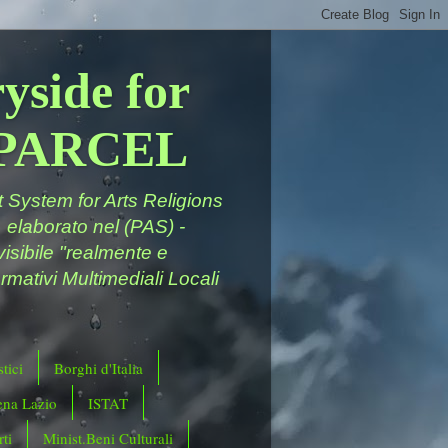
yside for
a PARCEL
System for Arts Religions
 elaborato nel (PAS) -
ivisibile "realmente e
rmativi Multimediali Locali
tici
Borghi d'Italia
ena Lazio
ISTAT
ti
Minist.Beni Culturali