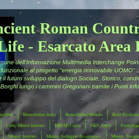
ncient Roman Countr
Life - Esarcato Are
ne dell'Informazione Multimedia Interchange Point 
 funzionale al progetto "energia rinnovabile UOMO" ..
er il futuro sviluppo del dialogo Sociale, Storico, cond
 Borghi lungo i cammini Gregoriani tramite i Punti Info
maldoli
Benedettini Italia
Benedettini Mondo
Beni Ecclesias
Culto Minist.Interno
ERFAP Lazio
FAO Allert
Franchig
Minist. Interno
Minist. Sviluppo Economico
Minist. Traspor