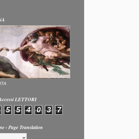
NA
ITA
e Accessi LETTORI
5
5
4
0
3
7
ne - Page Translation