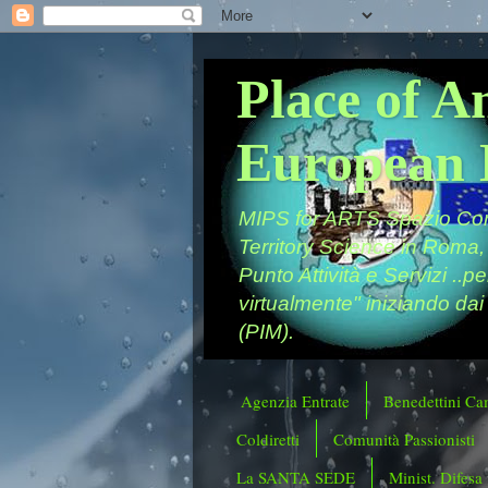
Place of A
European 
MIPS for ARTS Spazio Comu
Territory Science in Roma,
Punto Attività e Servizi ..p
virtualmente" iniziando dai
(PIM).
Agenzia Entrate
Benedettini Ca
Coldiretti
Comunità Passionisti
La SANTA SEDE
Minist. Difesa