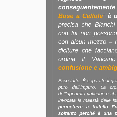
conseguentemente 
Bose a Cellole
”
è 
precisa che Bianchi 
con lui non possono
con alcun mezzo – m
diciture che faccia
ordina il Vatican
confusione e ambig
Ecco fatto. È separato il gra
puro dall’impuro. La cro
dell’apparato vaticano è che
invocata la maestà delle ist
permettere a fratello 
soltanto perché è una 