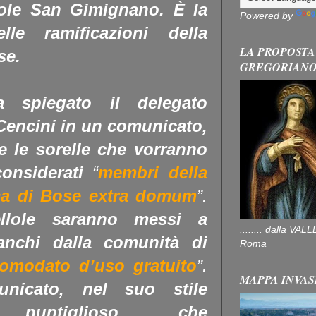
lole San Gimignano. È la
Powered by
e ramificazioni della
LA PROPOSTA
se.
GREGORIAN
 spiegato il delegato
Cencini in un comunicato,
i e le sorelle che vorranno
onsiderati
“
membri della
ca di Bose extra domum
”.
ellole saranno messi a
........ dalla V
anchi dalla comunità di
Roma
omodato d’uso gratuito
”.
MAPPA INVAS
nicato, nel suo stile
untiglioso, che