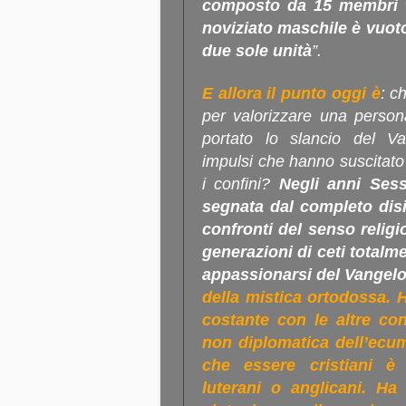
composto da 15 membri tra
noviziato maschile è vuot
due sole unità
”.
E allora il punto oggi è
:
ch
per valorizzare una person
portato lo slancio del Van
impulsi che hanno suscitato 
i confini?
Negli anni Sess
segnata dal completo disi
confronti del senso religi
generazioni di ceti totalmen
appassionarsi del Vangel
della mistica ortodossa. 
costante con le altre con
non diplomatica dell’ec
che essere cristiani è a
luterani o anglicani. Ha 