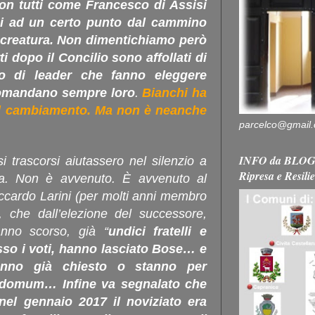
on tutti come Francesco di Assisi
si ad un certo punto dal cammino
a creatura. Non dimentichiamo però
i dopo il Concilio sono affollati di
 o di leader che fanno eleggere
comandano sempre loro
.
Bianchi ha
al cambiamento. Ma non è neanche
parcelco@gmail
INFO da BLOG 
 trascorsi aiutassero nel silenzio a
Ripresa e Resili
sa. Non è avvenuto. È avvenuto al
ccardo Larini (per molti anni membro
, che dall’elezione del successore,
’anno scorso, già
“
undici fratelli e
so i voti, hanno lasciato Bose… e
anno già chiesto o stanno per
 domum… Infine va segnalato che
 nel gennaio 2017 il noviziato era