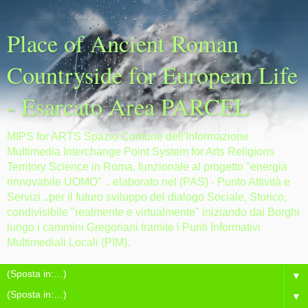
Place of Ancient Roman
Countryside for European Life
- Esarcato Area PARCEL
MIPS for ARTS Spazio Comune dell'Informazione
Multimedia Interchange Point System for Arts Religions
Territory Science in Roma, funzionale al progetto "energia
rinnovabile UOMO" .. elaborato nel (PAS) - Punto Attività e
Servizi ..per il futuro sviluppo del dialogo Sociale, Storico,
condivisibile "realmente e virtualmente" iniziando dai Borghi
lungo i cammini Gregoriani tramite i Punti Informativi
Multimediali Locali (PIM).
▼
▼