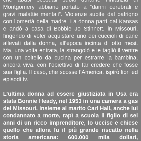
Montgomery abbiano portato a “danni cerebrali e
gravi malattie mentali”. Violenze subite dal patrigno
con l’omertà della madre. La donna partì dal Kansas
e andò a casa di Bobbie Jo Stinnett, in Missouri,
fingendo di voler acquistare uno dei cuccioli di cane
allevati dalla donna, all’epoca incinta di otto mesi.
Ma, una volta entrata, la strangolò e le tagliò il ventre
con un coltello da cucina per estrarre la bambina,
ancora viva, con l’obiettivo di far credere che fosse
sua figlia. Il caso, che scosse l’America, ispirò libri ed
episodi tv.
L’ultima donna ad essere giustiziata in Usa era
stata Bonnie Heady, nel 1953 in una camera a gas
del Missouri. Insieme al marito Carl Hall, anche lui
condannato a morte, rapì a scuola il figlio di sei
anni di un ricco imprenditore, lo uccise e chiese
quello che allora fu il più grande riscatto nella
storia americana: 600.000 mila dollari,