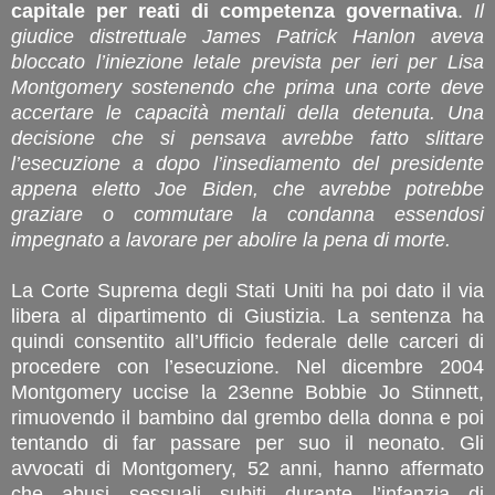
capitale per reati di competenza governativa
.
Il
giudice distrettuale James Patrick Hanlon aveva
bloccato l’iniezione letale prevista per ieri per Lisa
Montgomery sostenendo che prima una corte deve
accertare le capacità mentali della detenuta. Una
decisione che si pensava avrebbe fatto slittare
l’esecuzione a dopo l’insediamento del presidente
appena eletto Joe Biden, che avrebbe potrebbe
graziare o commutare la condanna essendosi
impegnato a lavorare per abolire la pena di morte.
La Corte Suprema degli Stati Uniti ha poi dato il via
libera al dipartimento di Giustizia. La sentenza ha
quindi consentito all’Ufficio federale delle carceri di
procedere con l’esecuzione. Nel dicembre 2004
Montgomery uccise la 23enne Bobbie Jo Stinnett,
rimuovendo il bambino dal grembo della donna e poi
tentando di far passare per suo il neonato. Gli
avvocati di Montgomery, 52 anni, hanno affermato
che abusi sessuali subiti durante l’infanzia di