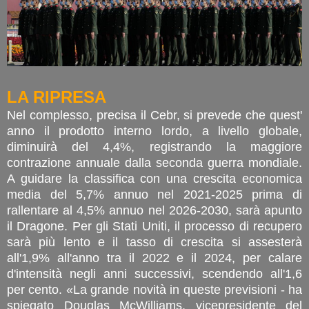
LA RIPRESA
Nel complesso, precisa il Cebr, si prevede che quest'
anno il prodotto interno lordo, a livello globale,
diminuirà del 4,4%, registrando la maggiore
contrazione annuale dalla seconda guerra mondiale.
A guidare la classifica con una crescita economica
media del 5,7% annuo nel 2021-2025 prima di
rallentare al 4,5% annuo nel 2026-2030, sarà apunto
il Dragone. Per gli Stati Uniti, il processo di recupero
sarà più lento e il tasso di crescita si assesterà
all'1,9% all'anno tra il 2022 e il 2024, per calare
d'intensità negli anni successivi, scendendo all'1,6
per cento. «La grande novità in queste previsioni - ha
spiegato Douglas McWilliams, vicepresidente del