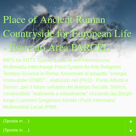
Place of Ancient Roman
Countryside for European Life
- Esarcato Area PARCEL
MIPS for ARTS Spazio Comune dell'Informazione
Multimedia Interchange Point System for Arts Religions
Territory Science in Roma, funzionale al progetto "energia
rinnovabile UOMO" .. elaborato nel (PAS) - Punto Attività e
Servizi ..per il futuro sviluppo del dialogo Sociale, Storico,
condivisibile "realmente e virtualmente" iniziando dai Borghi
lungo i cammini Gregoriani tramite i Punti Informativi
Multimediali Locali (PIM).
▼
▼