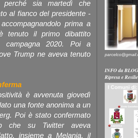
, perché sia martedì che
o al fianco del presidente -
 accompagnandolo prima a
 tenuto il primo dibattito
sta campagna 2020. Poi a
dove Trump ne aveva tenuto
parcelco@gmail
INFO da BLOG 
Ripresa e Resili
nferma
sitività è avvenuta giovedì
elato una fonte anonima a un
berg. Poi è stato confermato
mp che su Twitter aveva
atto, insieme a Melania, il