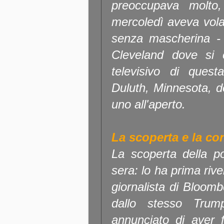
preoccupava molto
mercoledì aveva volat
senza mascherina -
Cleveland dove si è
televisivo di que
Duluth, Minnesota, 
uno all'aperto.
La scoperta e la co
La scoperta della po
sera: lo ha prima riv
giornalista di Bloom
dallo stesso Tru
annunciato di aver f