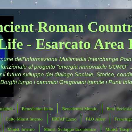
ncient Roman Countr
Life - Esarcato Are
ne dell'Informazione Multimedia Interchange Point 
 funzionale al progetto "energia rinnovabile UOMO" ..
er il futuro sviluppo del dialogo Sociale, Storico, cond
 Borghi lungo i cammini Gregoriani tramite i Punti Info
maldoli
Benedettini Italia
Benedettini Mondo
Beni Ecclesias
Culto Minist.Interno
ERFAP Lazio
FAO Allert
Franchig
Minist. Interno
Minist. Sviluppo Economico
Minist. Traspor