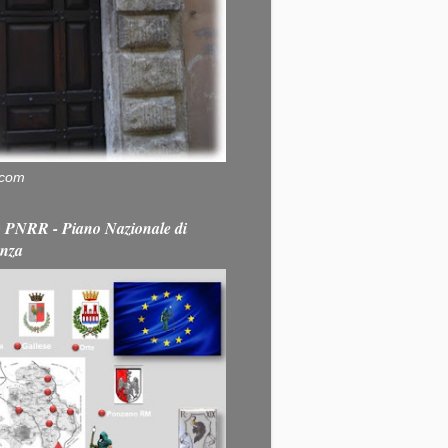
.com
PNRR - Piano Nazionale di
enza