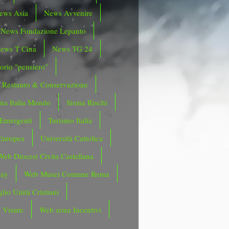
ews Asia
News Avvenire
News Fondazione Lepanto
ews T Cina
News TG 24
orio "pensiero"
Restauro & Conservazione
ma Italia Mondo
Sisma Rischi
 Emergenti
Turismo Italia
Europea
Università Cattolica
Web Diocesi Civita Castellana
day
Web Musei Comune Roma
lio Unità Cristiani
 Visure
Web zona Incentivi