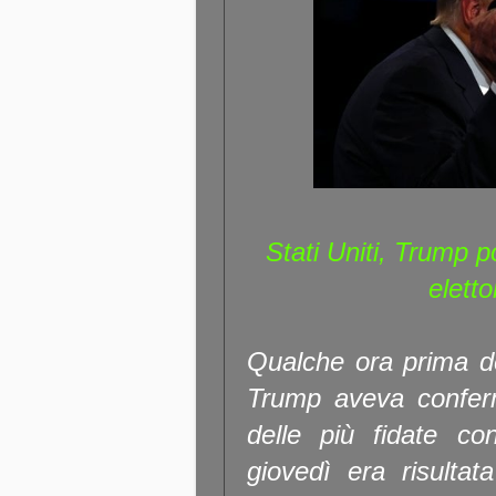
Stati Uniti, Trump 
eletto
Qualche ora prima de
Trump aveva confer
delle più fidate co
giovedì era risultat