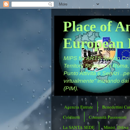
Place of A
European 
MIPS for ARTS Spazio Comu
Territory Science in Roma,
Punto Attività e Servizi ..p
virtualmente" iniziando dai
(PIM).
Agenzia Entrate
Benedettini Ca
Coldiretti
Comunità Passionisti
La SANTA SEDE
Minist. Difesa