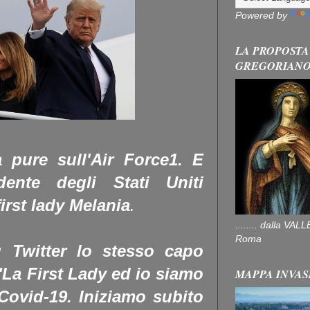
Powered by
LA PROPOSTA
GREGORIAN
a pure sull'Air Force1. E
dente degli Stati Uniti
irst lady Melania
.
........ dalla V
Roma
 Twitter lo stesso capo
"La First Lady ed io siamo
MAPPA INVAS
l Covid-19. Iniziamo subito