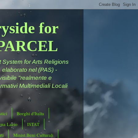
yside for
a PARCEL
System for Arts Religions
 elaborato nel (PAS) -
ivisibile "realmente e
rmativi Multimediali Locali
tici
Borghi d'Italia
ena Lazio
ISTAT
ti
Minist.Beni Culturali