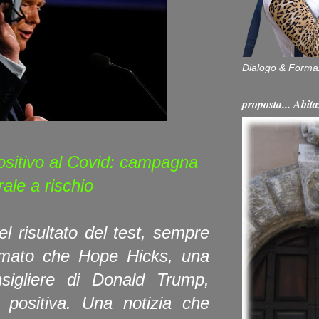
Dialogo & Forma
proposta... Ab
positivo al Covid: campagna
rale a rischio
l risultato del test, sempre
mato che Hope Hicks, una
nsigliere di Donald Trump,
a positiva. Una notizia che