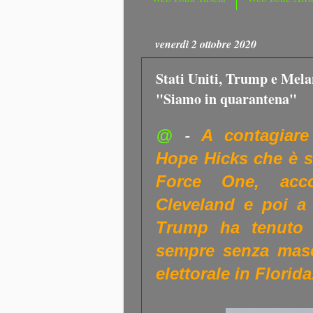
venerdì 2 ottobre 2020
Stati Uniti, Trump e Melan
"Siamo in quarantena"
@
-
A contagiare
Hope Hicks che è st
Force One, acc
Cleveland e poi a
Trump ha tenuto 
sempre senza masc
elettorale in Florida