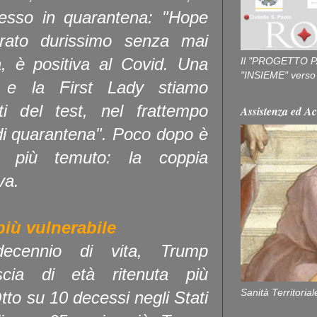
messo in quarantena: "Hope
rato durissimo senza mai
, è positiva al Covid. Una
Il "PROGETTO P
"INSIEME" verso u
Io e la First Lady stiamo
ati del test, nel frattempo
Assistenza ed Ac
 di quarantena". Poco dopo è
ato più temuto: la coppia
va.
più vulnerabile
ecennio di vita, Trump
scia di età ritenuta più
Sanità Territorial
Otto su 10 decessi negli Stati