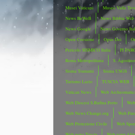
Musei Vaticani
Museo Valle Tev
News BeWeB
News Bibbia Web
News Google
News Governo Ita
Open Coesione
Opus Dei
Or
Pericolo SISMICO Italia
PJ PAR
Roma Metropolitana
S. Agostin
Sisma Tsunami
Sisma USGS
Turismo Lazio
TUSCIA WEB
Vatican News
Web Archeomatic
Web Diocesi S.Rufina Porto
Web
Web News Change.org
Web Parc
Web Protezione Civile
Web Spor
Web zona Tuscia
Web zone Afri