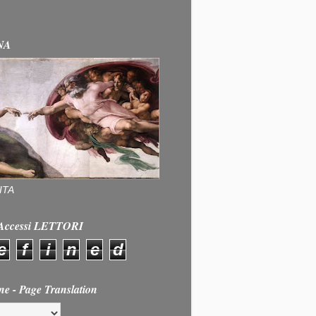
NA
ITA
e Accessi LETTORI
e
f
i
n
e
d
ne - Page Translation