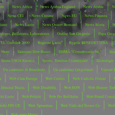
ere
News Africa
News Arabia England
News Arabic
N
News CEI
News Cresme
News EU
News Finanza
liano
News Lazio
News Osserv.Romano
News Storia
N
atores, Bellatores, Laboratores
Ordine San Gregorio
Papa Greg
CEL Giubileo 2000
Regione Lazio
Regola BENEDETTINA
o Nuns
Salesiani Don Bosco
SISMA "Commissario Str."
Sis
Sisma USGS Ricerca
Sports, Tourism Countryside
Tecnologie
Un cammino di Benedetto
Un cammino Gregoriano
Unione 
a
Web Cam Europa
Web Caritas
Web Catholic Forum
 Diocesi Tuscia
Web Disabilità
Web EON
Web History To
hi Lazio
Web Polizia
Web Per Bell'Italia
Web Pontif.Consig
tello FIN.UE
Web Tgtourism
Web Valle del Tevere Co
Web
ca
Web zone Meteo