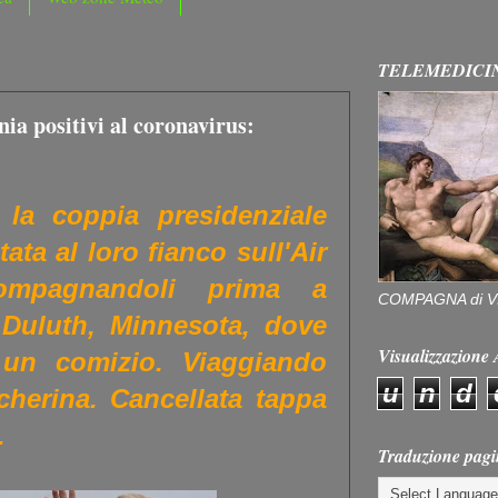
TELEMEDICI
ia positivi al coronavirus:
 la coppia presidenziale
ata al loro fianco sull'Air
ompagnandoli prima a
COMPAGNA di V
 Duluth, Minnesota, dove
Visualizzazion
un comizio. Viaggiando
u
n
d
herina. Cancellata tappa
.
Traduzione pagi