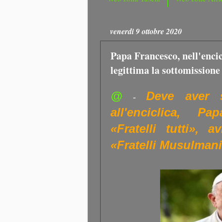
venerdì 9 ottobre 2020
Papa Francesco, nell'enci
legittima la sottomissione
@
Deve aver s
-
all'enciclica, P
«Fratelli tutti», 
«Fratelli Musulman