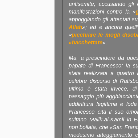
antisemite, accusando gli e
manifestazioni contro la «
appoggiando gli attentati sui
Allah
»; ed è ancora quell
«
picchiare le mogli disob
«bacchettate
».
Ma, a prescindere da ques
papato di Francesco: la su
stata realizzata a quattro
celebre discorso di Ratisbo
ultima è stata invece, di
passaggio più agghiacciante
addirittura legittima e loda
Francesco cita il suo omoni
sultano Malik-al-Kamil in E
non bollata, che «San Franc
medesimo atteggiamento ch