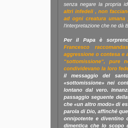
senza negare la propria ide
altri infedeli , non faccia
ad ogni creatura umana 
l'interpretazione che ne dà 
Per il Papa è sorpren
Francesco raccomanda
aggressione o contesa e a
"sottomissione", pure 
condividevano la loro fed
il messaggio del santo
«sottomissione» nei confr
lontano dal vero. Innanzi
passaggio seguente della 
che «un altro modo» di ess
parola di Dio, affinché quel
onnipotente e diventino c
dimentica che lo scopo 