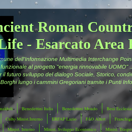
ncient Roman Countr
Life - Esarcato Are
ne dell'Informazione Multimedia Interchange Point 
 funzionale al progetto "energia rinnovabile UOMO" ..
er il futuro sviluppo del dialogo Sociale, Storico, cond
 Borghi lungo i cammini Gregoriani tramite i Punti Info
maldoli
Benedettini Italia
Benedettini Mondo
Beni Ecclesias
Culto Minist.Interno
ERFAP Lazio
FAO Allert
Franchig
Minist. Interno
Minist. Sviluppo Economico
Minist. Traspor