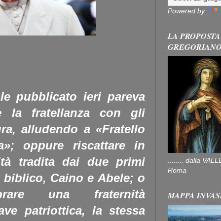
Powered by
LA PROPOSTA
GREGORIAN
e pubblicato ieri pareva
 la fratellanza con gli
ra, alludendo a «Fratello
a»; oppure riscattare in
ità tradita dai due primi
........ dalla V
Roma
o biblico, Caino e Abele; o
ebrare una fraternità
MAPPA INVAS
ve patriottica, la stessa