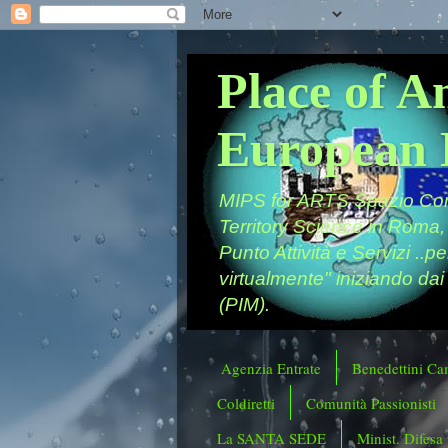
Place of A
European 
MIPS for ARTS Spazio Comu
Territory Science in Roma,
Punto Attività e Servizi ..p
virtualmente" iniziando dai
(PIM).
Agenzia Entrate
Benedettini Ca
Coldiretti
Comunità Passionisti
La SANTA SEDE
Minist. Difesa