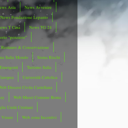
ews Asia
News Avvenire
News Fondazione Lepanto
ews T Cina
News TG 24
orio "pensiero"
Restauro & Conservazione
ma Italia Mondo
Sisma Rischi
 Emergenti
Turismo Italia
Europea
Università Cattolica
Web Diocesi Civita Castellana
day
Web Musei Comune Roma
lio Unità Cristiani
 Visure
Web zona Incentivi