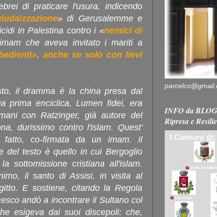
brei di praticare l'usura, indicendo
giudaizzazione
» di Gerusalemme e
cidi in Palestina contro i «
nemici di
'imam che aveva invitato i mariti a
bedienti», anche se solo con lievi
parcelco@gmail
to, il dramma è la china presa dal
a prima enciclica, Lumen fidei, era
INFO da BLOG 
 mani con Ratzinger, già autore del
Ripresa e Resili
na, durissimo contro l'islam. Quest'
 fatto, co-firmata da un imam. Il
 del testo è quello in cui Bergoglio
 la sottomissione cristiana all'islam.
mo, il santo di Assisi, in visita al
gitto. E sostiene, citando la Regola
esco andò a incontrare il Sultano col
e esigeva dai suoi discepoli: che,