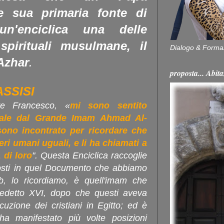
e sua primaria fonte di
un'enciclica una delle
spirituali musulmane, il
Dialogo & Forma
Azhar
.
proposta... Ab
ASSISI
ve Francesco, «
mi sono sentito
iale dal Grande Imam Ahmad Al-
sono incontrato per ricordare che
seri umani uguali, e li ha chiamati a
 di loro
". Questa Enciclica raccoglie
osti in quel Documento che abbiamo
b, lo ricordiamo, è quell'imam che
edetto XVI, dopo che questi aveva
uzione dei cristiani in Egitto; ed è
a manifestato più volte posizioni