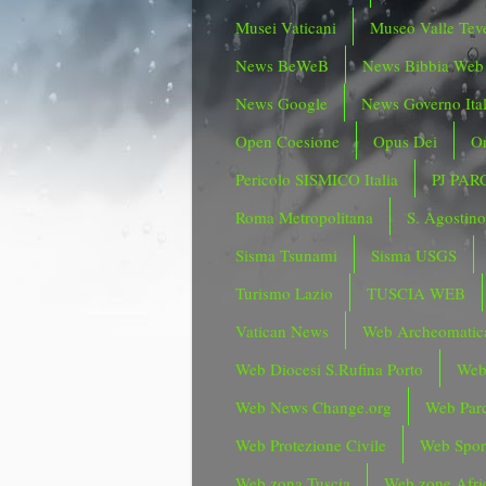
Musei Vaticani
Museo Valle Tev
News BeWeB
News Bibbia Web
News Google
News Governo Ita
Open Coesione
Opus Dei
Or
Pericolo SISMICO Italia
PJ PAR
Roma Metropolitana
S. Agostin
Sisma Tsunami
Sisma USGS
Turismo Lazio
TUSCIA WEB
Vatican News
Web Archeomatic
Web Diocesi S.Rufina Porto
Web
Web News Change.org
Web Parc
Web Protezione Civile
Web Spor
Web zona Tuscia
Web zone Afri