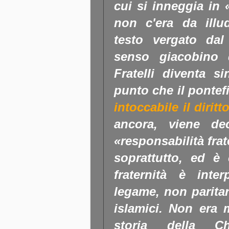
cui si inneggia in «
non c'era da illud
testo vergato dal
senso giacobino d
Fratelli diventa 
punto che il pontef
intoccabile il diritt
ancora, viene de
«responsabilità fra
soprattutto, ed è 
fraternità è int
legame, non paritar
islamici. Non era 
storia della 