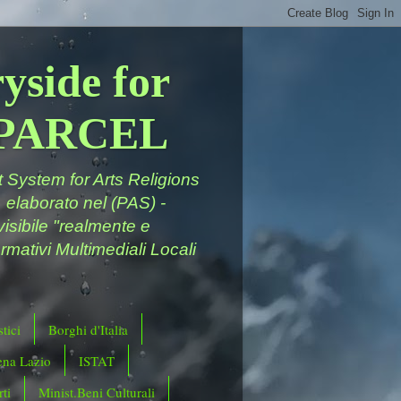
yside for
a PARCEL
System for Arts Religions
 elaborato nel (PAS) -
ivisibile "realmente e
rmativi Multimediali Locali
tici
Borghi d'Italia
ena Lazio
ISTAT
ti
Minist.Beni Culturali