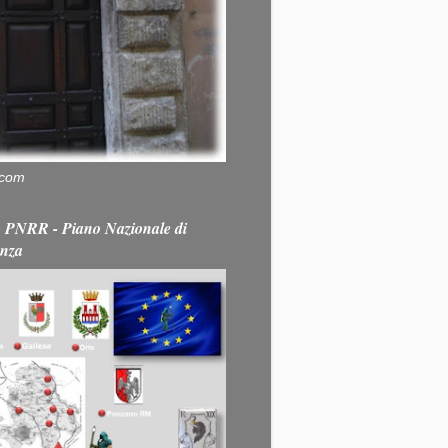
.com
PNRR - Piano Nazionale di
enza