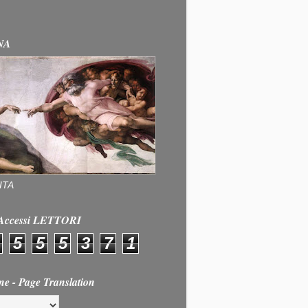
NA
ITA
e Accessi LETTORI
5
5
5
3
7
1
ne - Page Translation