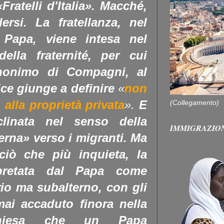
Fratelli d'Italia». Macché,
ersi. La fratellanza, nel
 Papa, viene intesa nel
ella fraternité, per cui
sinonimo di Compagni, al
ice giunge a definire
«
n
on
o alla proprietà privata
».
E
(Collegamento)
clinata nel senso della
IMMIGRAZIO
terna» verso i migranti. Ma
ciò che più inquieta, la
erpretata dal Papa come
io ma subalterno, con gli
mai accaduto finora nella
Chiesa che un Papa