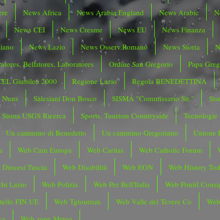
ere
News Africa
News Arabia England
News Arabic
N
News CEI
News Cresme
News EU
News Finanza
liano
News Lazio
News Osserv.Romano
News Storia
N
atores, Bellatores, Laboratores
Ordine San Gregorio
Papa Greg
CEL Giubileo 2000
Regione Lazio
Regola BENEDETTINA
o Nuns
Salesiani Don Bosco
SISMA "Commissario Str."
Sis
Sisma USGS Ricerca
Sports, Tourism Countryside
Tecnologie
Un cammino di Benedetto
Un cammino Gregoriano
Unione 
a
Web Cam Europa
Web Caritas
Web Catholic Forum
 Diocesi Tuscia
Web Disabilità
Web EON
Web History To
hi Lazio
Web Polizia
Web Per Bell'Italia
Web Pontif.Consig
tello FIN.UE
Web Tgtourism
Web Valle del Tevere Co
Web
ca
Web zone Meteo