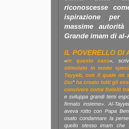
riconoscesse com
ispirazione per 
massime autorità 
Grande imam di al-
IL POVERELLO DI 
«
In questo caso
», scri
stimolato in modo spec
Tayyeb, con il quale mi 
Dio
"
ha creato tutti gli es
convivere come fratelli tra
e sviluppa grandi temi esp
firmato insieme». Al-Tayye
aveva rotto con Papa Ben
osato condannare la persec
quello stesso imam che h