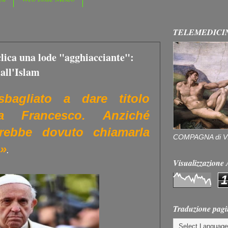
TELEMEDICI
clica una lode "agghiacciante":
 all'Islam
bagliato a dare titolo
apa Francesco. Anziché
avrebbe dovuto chiamarla
COMPAGNA di V
i»
.
Visualizzazion
1
Traduzione pagi