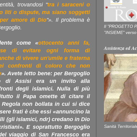
ntità, trovandosi "
tra i saraceni o
no liti o dispute, ma siano soggetti
per amore di Dio
"». Il problema è
Il "PROGETTO P
Bergoglio.
"INSIEME" verso u
dente come «
ottocento anni fa,
Assistenza ed Ac
sse di evitare ogni forma di
nche di vivere un'umile e fraterna
nei confronti di coloro che non
e
». Avete letto bene: per Bergoglio
 di Assisi era un invito alla
onti degli islamici. Nulla di più
tutto il Papa omette di citare il
Regola non bollata in cui si dice
ere frati è che essi «annuncino la
li (gli islamici, ndr) credano in Dio
Sanità Territorial
ristiani». E soprattutto Bergoglio
del viaggio di San Francesco era