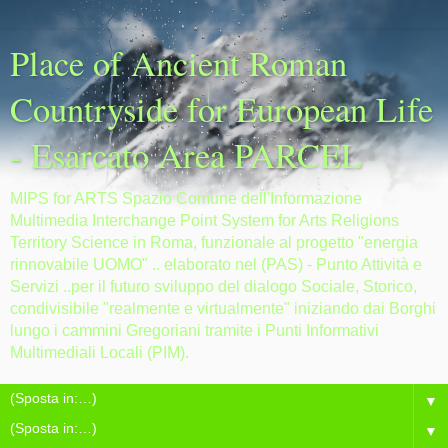
Place of Ancient Roman
Countryside for European Life
- Esarcato Area PARCEL
MIPS for ARTS Spazio Comune dell'Informazione
Multimedia Interchange Point System for Arts Religions
Territory Science in Roma, funzionale al progetto "energia
rinnovabile UOMO" .. elaborato nel (PAS) - Punto Attività e
Servizi ..per il futuro sviluppo del dialogo Sociale, Storico,
condivisibile "realmente e virtualmente" iniziando dai Borghi
lungo i cammini Gregoriani tramite i Punti Informativi
Multimediali Locali (PIM).
▼
▼