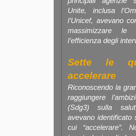
principali agenzie 
Unite, inclusa l’
l’Unicef, avevano c
massimizzare le 
l’efficienza degli inter
Sette le q
accelerare
Riconoscendo la gra
raggiungere l’ambiz
(Sdg3) sulla salut
avevano identificato 
cui “accelerare”.