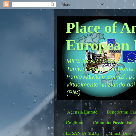
Place of A
European 
MIPS for ARTS Spazio Comu
Territory Science in Roma,
Punto Attività e Servizi ..p
virtualmente" iniziando dai
(PIM).
Agenzia Entrate
Benedettini Ca
Coldiretti
Comunità Passionisti
La SANTA SEDE
Minist. Difesa