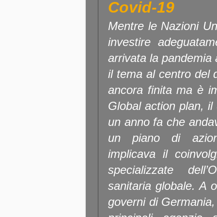
Covid-19
Mentre le Nazioni Un
investire adeguatame
arrivata la pandemi
il tema al centro del
ancora finita ma è i
Global action plan, i
un anno fa che andava
un piano di azio
implicava il coinvol
specializzate del
sanitaria globale. A 
governi di Germania,