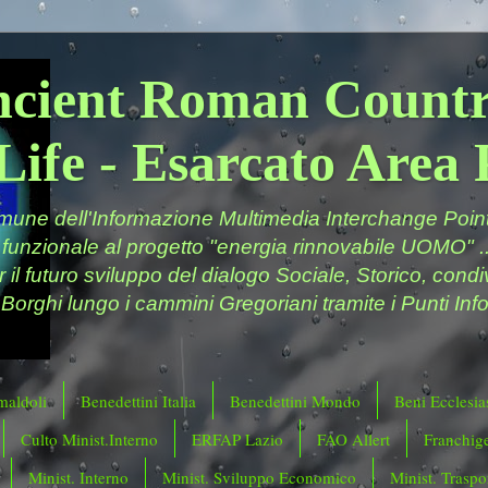
ncient Roman Countr
Life - Esarcato Are
ne dell'Informazione Multimedia Interchange Point 
 funzionale al progetto "energia rinnovabile UOMO" ..
er il futuro sviluppo del dialogo Sociale, Storico, cond
 Borghi lungo i cammini Gregoriani tramite i Punti Info
maldoli
Benedettini Italia
Benedettini Mondo
Beni Ecclesias
Culto Minist.Interno
ERFAP Lazio
FAO Allert
Franchig
Minist. Interno
Minist. Sviluppo Economico
Minist. Traspor