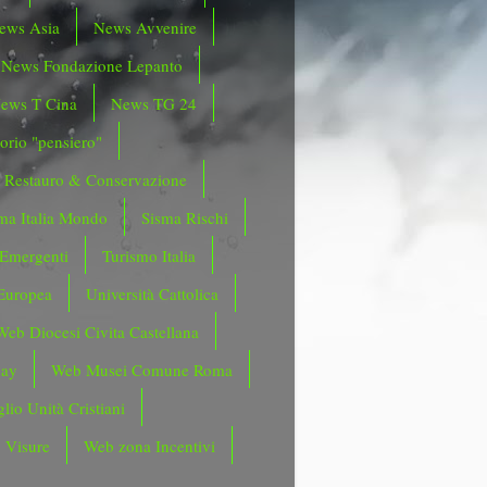
ews Asia
News Avvenire
News Fondazione Lepanto
ews T Cina
News TG 24
orio "pensiero"
Restauro & Conservazione
ma Italia Mondo
Sisma Rischi
 Emergenti
Turismo Italia
Europea
Università Cattolica
Web Diocesi Civita Castellana
day
Web Musei Comune Roma
lio Unità Cristiani
 Visure
Web zona Incentivi