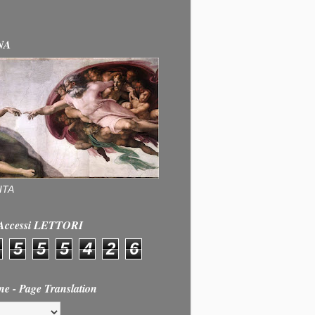
NA
ITA
e Accessi LETTORI
5
5
5
4
2
6
ne - Page Translation