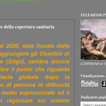
TELEMEDICI
o della copertura sanitaria
l 2030, data fissata dalle
aggiungere gli Obiettivi di
le (Sdgs), sembra ancora
COMPAGNA di V
sfare il punto che riguarda
Visualizzazion
itaria globale dopo la
1
 di persone in difficoltà
in modo esponenziale ed è
Traduzione pagi
o ragionare sui sistemi