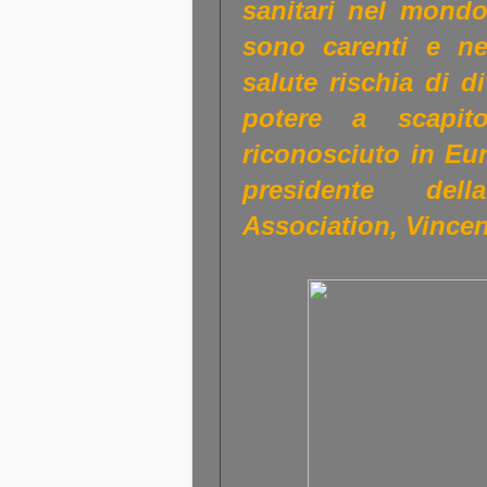
sanitari nel mondo
sono carenti e ne
salute rischia di d
potere a scapito
riconosciuto in Eur
presidente del
Association, Vincen