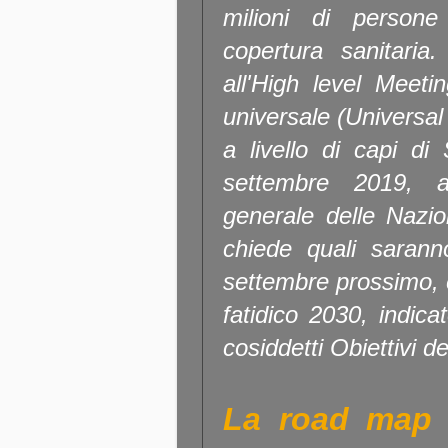
milioni di person
copertura sanitaria
all'High level Meeti
universale (Universal
a livello di capi di
settembre 2019, a
generale delle Nazi
chiede quali sarann
settembre prossimo, 
fatidico 2030, indica
cosiddetti Obiettivi de
La road map i