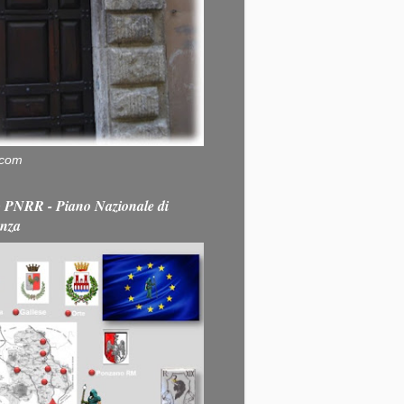
.com
PNRR - Piano Nazionale di
enza