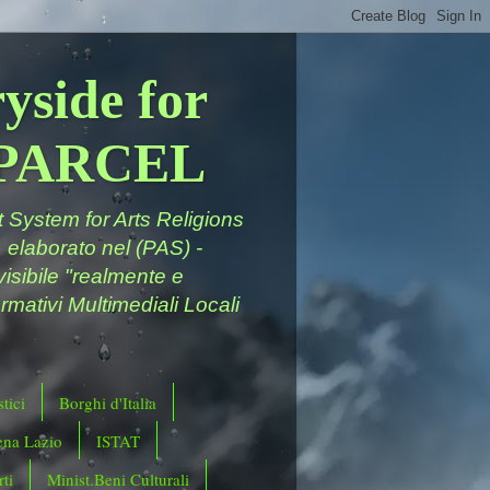
yside for
a PARCEL
System for Arts Religions
 elaborato nel (PAS) -
ivisibile "realmente e
rmativi Multimediali Locali
tici
Borghi d'Italia
ena Lazio
ISTAT
ti
Minist.Beni Culturali