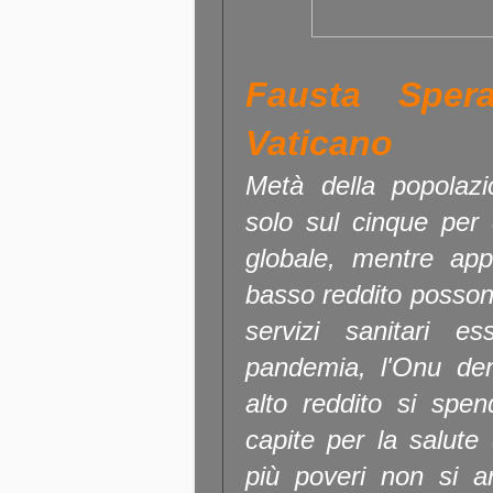
Fausta Sper
Vaticano
Metà della popolaz
solo sul cinque per 
globale, mentre ap
basso reddito possono 
servizi sanitari es
pandemia, l'Onu de
alto reddito si spen
capite per la salute d
più poveri non si a