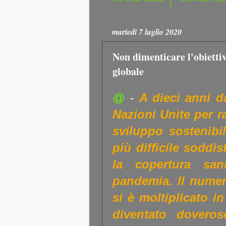
martedì 7 luglio 2020
Non dimenticare l'obiettiv
globale
@
-
A dieci anni da
Nazioni Unite per r
sviluppo sostenibi
più difficile soddi
la copertura san
pandemia. Il numero
si è moltiplicato 
diventato doveros