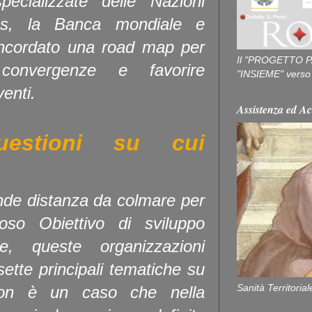
specializzate delle Nazioni
Oms, la Banca mondiale e
oncordato una road map per
Il "PROGETTO P
convergenze e favorire
"INSIEME" verso u
venti.
Assistenza ed Ac
uestioni su cui
nde distanza da colmare per
ioso Obiettivo di sviluppo
e, queste organizzazioni
sette principali tematiche su
Sanità Territorial
 Non è un caso che nella