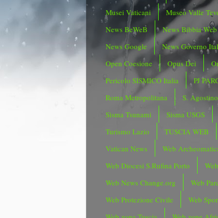
Musei Vaticani
Museo Valle Tev
News BeWeB
News Bibbia Web
News Google
News Governo Ita
Open Coesione
Opus Dei
Or
Pericolo SISMICO Italia
PJ PAR
Roma Metropolitana
S. Agostin
Sisma Tsunami
Sisma USGS
Turismo Lazio
TUSCIA WEB
Vatican News
Web Archeomatic
Web Diocesi S.Rufina Porto
Web
Web News Change.org
Web Parc
Web Protezione Civile
Web Spor
Web zona Tuscia
Web zone Afri