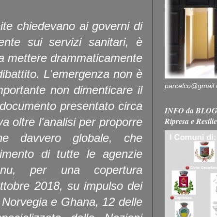
ite chiedevano ai governi di
nte sui servizi sanitari, è
a a mettere drammaticamente
 dibattito. L'emergenza non è
parcelco@gmail
mportante non dimenticare il
l documento presentato circa
INFO da BLOG 
 oltre l'analisi per proporre
Ripresa e Resili
ne davvero globale, che
gimento di tutte le agenzie
l’Onu, per una copertura
ottobre 2018, su impulso dei
 Norvegia e Ghana, 12 delle