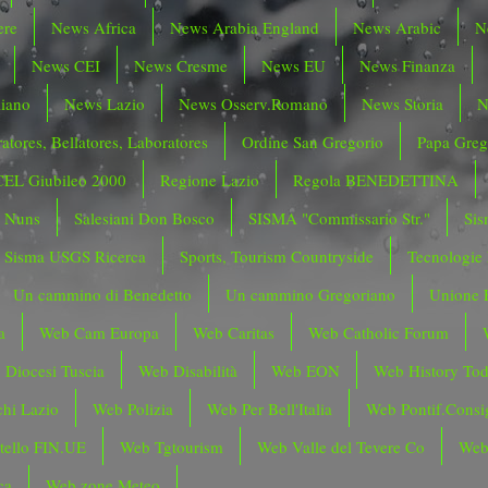
ere
News Africa
News Arabia England
News Arabic
N
News CEI
News Cresme
News EU
News Finanza
liano
News Lazio
News Osserv.Romano
News Storia
N
atores, Bellatores, Laboratores
Ordine San Gregorio
Papa Greg
CEL Giubileo 2000
Regione Lazio
Regola BENEDETTINA
o Nuns
Salesiani Don Bosco
SISMA "Commissario Str."
Sis
Sisma USGS Ricerca
Sports, Tourism Countryside
Tecnologie
Un cammino di Benedetto
Un cammino Gregoriano
Unione 
a
Web Cam Europa
Web Caritas
Web Catholic Forum
 Diocesi Tuscia
Web Disabilità
Web EON
Web History To
hi Lazio
Web Polizia
Web Per Bell'Italia
Web Pontif.Consig
tello FIN.UE
Web Tgtourism
Web Valle del Tevere Co
Web
ca
Web zone Meteo