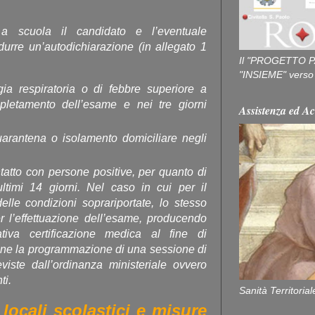
e a scuola il candidato e l’eventuale
rre un’autodichiarazione (in allegato 1
Il "PROGETTO P
"INSIEME" verso u
gia respiratoria o di febbre superiore a
pletamento dell’esame e nei tre giorni
Assistenza ed Ac
uarantena o isolamento domiciliare negli
tatto con persone positive, per quanto di
ltimi 14 giorni. Nel caso in cui per il
lle condizioni soprariportate, lo stesso
r l’effettuazione dell’esame, producendo
tiva certificazione medica al fine di
one la programmazione di una sessione di
viste dall’ordinanza ministeriale ovvero
ti.
Sanità Territorial
locali scolastici e misure