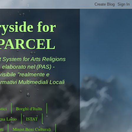
yside for
a PARCEL
System for Arts Religions
 elaborato nel (PAS) -
ivisibile "realmente e
rmativi Multimediali Locali
tici
Borghi d'Italia
ena Lazio
ISTAT
ti
Minist.Beni Culturali