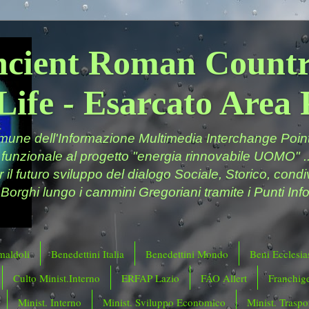
ncient Roman Countr
Life - Esarcato Are
ne dell'Informazione Multimedia Interchange Point 
 funzionale al progetto "energia rinnovabile UOMO" ..
er il futuro sviluppo del dialogo Sociale, Storico, cond
 Borghi lungo i cammini Gregoriani tramite i Punti Info
maldoli
Benedettini Italia
Benedettini Mondo
Beni Ecclesias
Culto Minist.Interno
ERFAP Lazio
FAO Allert
Franchig
Minist. Interno
Minist. Sviluppo Economico
Minist. Traspor