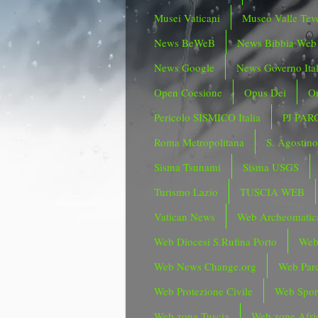
Musei Vaticani
Museo Valle Tev
News BeWeB
News Bibbia Web
News Google
News Governo Ita
Open Coesione
Opus Dei
Or
Pericolo SISMICO Italia
PJ PAR
Roma Metropolitana
S. Agostin
Sisma Tsunami
Sisma USGS
Turismo Lazio
TUSCIA WEB
Vatican News
Web Archeomatic
Web Diocesi S.Rufina Porto
Web
Web News Change.org
Web Parc
Web Protezione Civile
Web Spor
Web zona Tuscia
Web zone Afri