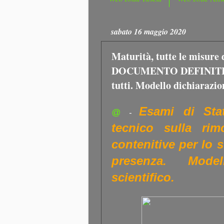
sabato 16 maggio 2020
Maturità, tutte le misure
DOCUMENTO DEFINITIVO
tutti. Modello dichiarazio
Esami di Sta
@
-
tecnico sulla rim
contenitive per lo 
presenza. Mode
scientifico.