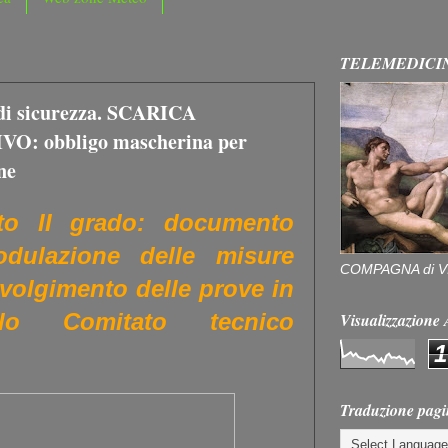
TELEMEDICI
 di sicurezza. SCARICA
: obbligo mascherina per
ne
to II grado: documento
odulazione delle misure
COMPAGNA di V
svolgimento delle prove in
llo Comitato tecnico
Visualizzazion
1
Traduzione pagi