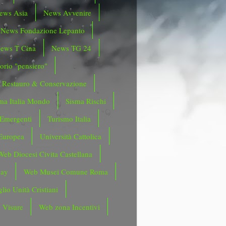
ews Asia
News Avvenire
News Fondazione Lepanto
ews T Cina
News TG 24
orio "pensiero"
Restauro & Conservazione
ma Italia Mondo
Sisma Rischi
 Emergenti
Turismo Italia
Europea
Università Cattolica
Web Diocesi Civita Castellana
day
Web Musei Comune Roma
lio Unità Cristiani
 Visure
Web zona Incentivi