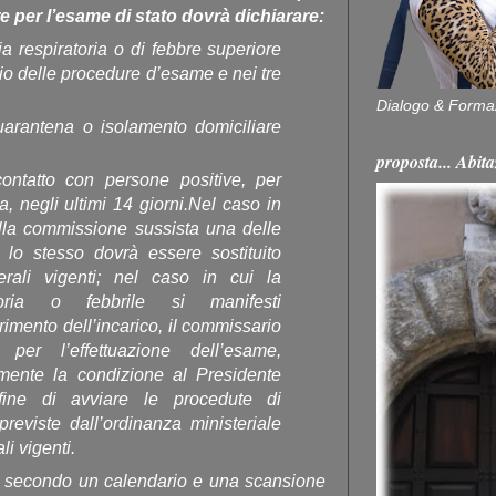
e per l’esame di stato dovrà dichiarare:
a respiratoria o di febbre superiore
io delle procedure d’esame e nei tre
Dialogo & Forma
uarantena o isolamento domiciliare
proposta... Ab
ontatto con persone positive, per
, negli ultimi 14 giorni.Nel caso in
lla commissione sussista una delle
, lo stesso dovrà essere sostituito
ali vigenti; nel caso in cui la
atoria o febbrile si manifesti
imento dell’incarico, il commissario
per l’effettuazione dell’esame,
ente la condizione al Presidente
fine di avviare le procedute di
previste dall’ordinanza ministeriale
i vigenti.
, secondo un calendario e una scansione