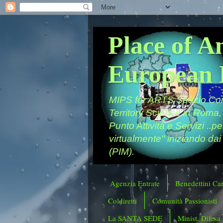
Place of A
European 
MIPS for ARTS Spazio Comu
Territory Science in Roma,
Punto Attività e Servizi ..p
virtualmente" iniziando dai
(PIM).
Agenzia Entrate
Benedettini Ca
Coldiretti
Comunità Passionisti
La SANTA SEDE
Minist. Difesa