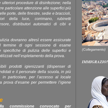
 ulteriori procedure di disinfezione; nella
re particolare attenzione alle superfici più
lle porte, delle finestre, sedie e braccioli,
ruttori della luce, corrimano, rubinetti
nsore, distributori automatici di cibi e
ulizia dovranno altresì essere assicurate
, al termine di ogni sessione di esame
(Collegamento)
e specifiche di pulizia delle superfici e
utilizzati nell’espletamento della prova.
IMMIGRAZIO
ili prodotti igienizzanti (dispenser di
ndidati e il personale della scuola, in più
e, in particolare, per l’accesso al locale
la prova d’esame per permettere l’igiene
e
lla commissione convocato per