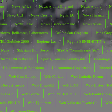
ere
News Africa
News Arabia England
News Arabic
N
News CEI
News Cresme
News EU
News Finanza
liano
News Lazio
News Osserv.Romano
News Storia
N
atores, Bellatores, Laboratores
Ordine San Gregorio
Papa Greg
CEL Giubileo 2000
Regione Lazio
Regola BENEDETTINA
o Nuns
Salesiani Don Bosco
SISMA "Commissario Str."
Sis
Sisma USGS Ricerca
Sports, Tourism Countryside
Tecnologie
Un cammino di Benedetto
Un cammino Gregoriano
Unione 
a
Web Cam Europa
Web Caritas
Web Catholic Forum
 Diocesi Tuscia
Web Disabilità
Web EON
Web History To
hi Lazio
Web Polizia
Web Per Bell'Italia
Web Pontif.Consig
tello FIN.UE
Web Tgtourism
Web Valle del Tevere Co
Web
ca
Web zone Meteo