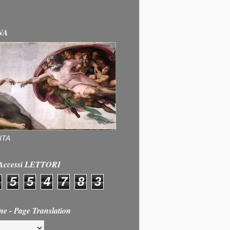
NA
ITA
e Accessi LETTORI
5
5
4
7
8
3
ne - Page Translation