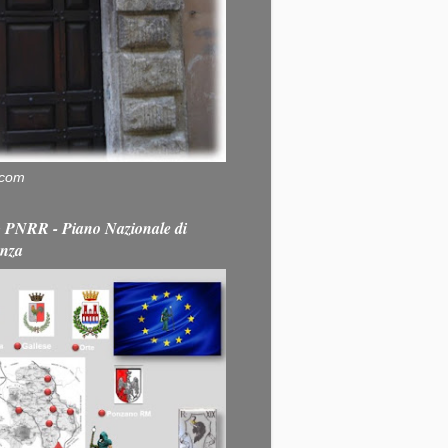
.com
PNRR - Piano Nazionale di
enza