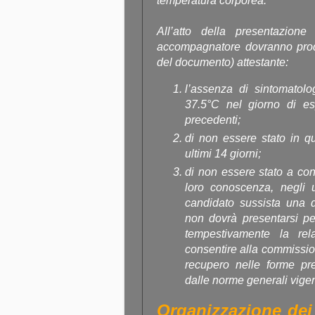
temperatura corporea.
All’atto della presentazion
accompagnatore dovranno produ
del documento) attestante:
l’assenza di sintomatolo
37.5°C nel giorno di es
precedenti;
di non essere stato in q
ultimi 14 giorni;
di non essere stato a con
loro conoscenza, negli u
candidato sussista una de
non dovrà presentarsi pe
tempestivamente la rela
consentire alla commissi
recupero nelle forme pre
dalle norme generali vigen
Organizzazione dei 