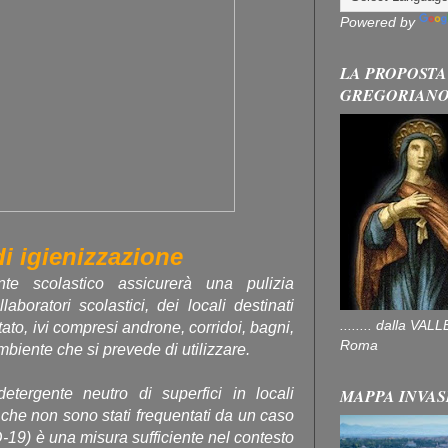
Powered by
LA PROPOSTA
GREGORIAN
di igienizzazione
nte scolastico assicurerà una pulizia
aboratori scolastici, dei locali destinati
........ dalla V
tato, ivi compresi androne, corridoi, bagni,
Roma
ambiente che si prevede di utilizzare.
MAPPA INVAS
etergente neutro di superfici in locali
li che non sono stati frequentati da un caso
19) è una misura sufficiente nel contesto