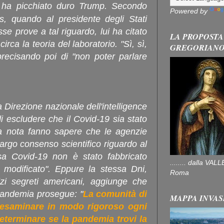
, ha picchiato duro Trump. Secondo
Powered by
s, quando al presidente degli Stati
se prove a tal riguardo, lui ha citato
LA PROPOSTA
irca la teoria del laboratorio. "Sì, sì,
GREGORIAN
precisando poi di "non poter parlare
a Direzione nazionale dell'intelligence
di escludere che il Covid-19 sia stato
una nota fanno sapere che le agenzie
largo consenso scientifico riguardo al
sa Covid-19 non è stato fabbricato
........ dalla V
modificato". Eppure la stessa Dni,
Roma
zi segreti americani, aggiunge che
a pandemia prosegue: "
La comunità di
MAPPA INVAS
a esaminare in modo rigoroso ogni
eterminare se la pandemia trovi la