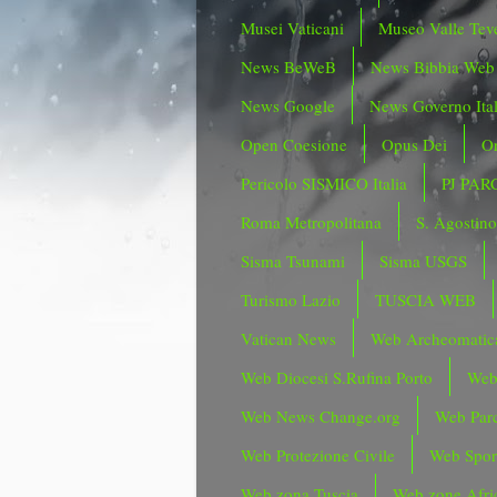
Musei Vaticani
Museo Valle Tev
News BeWeB
News Bibbia Web
News Google
News Governo Ita
Open Coesione
Opus Dei
Or
Pericolo SISMICO Italia
PJ PAR
Roma Metropolitana
S. Agostin
Sisma Tsunami
Sisma USGS
Turismo Lazio
TUSCIA WEB
Vatican News
Web Archeomatic
Web Diocesi S.Rufina Porto
Web
Web News Change.org
Web Parc
Web Protezione Civile
Web Spor
Web zona Tuscia
Web zone Afri