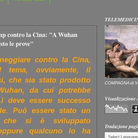
TELEMEDICI
mp contro la Cina: "A Wuhan
isto le prove"
neggiare contro la Cina,
 tema, ovviamente, il
i, che sia stato prodotto
COMPAGNA di V
 Wuhan, da cui potrebbe
Visualizzazion
Lì deve essere successo
1
ile. Può essere stato un
a che si è sviluppato
Traduzione pagi
, oppure qualcuno lo ha