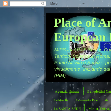
Place of A
European 
MIPS for ARTS Spazio Comu
Territory Science in Roma,
Punto Attività e Servizi ..p
virtualmente" iniziando dai
(PIM).
Agenzia Entrate
Benedettini Ca
Coldiretti
Comunità Passionisti
La SANTA SEDE
Minist. Difesa