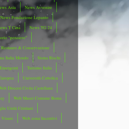
ews Asia
News Avvenire
News Fondazione Lepanto
ews T Cina
News TG 24
orio "pensiero"
Restauro & Conservazione
ma Italia Mondo
Sisma Rischi
 Emergenti
Turismo Italia
Europea
Università Cattolica
Web Diocesi Civita Castellana
day
Web Musei Comune Roma
lio Unità Cristiani
 Visure
Web zona Incentivi