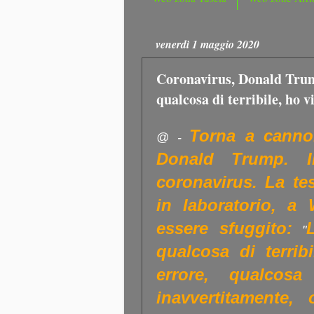
venerdì 1 maggio 2020
Coronavirus, Donald Tru
qualcosa di terribile, ho v
Torna a canno
@ -
Donald Trump. Il
coronavirus. La tes
in laboratorio, a
essere sfuggito:
"
qualcosa di terrib
errore, qualcos
inavvertitamente