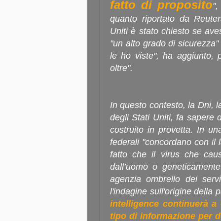
fatto di proposito
"
quanto riportato da Reuter
Uniti è stato chiesto se aves
"un alto grado di sicurezza" c
le ho viste", ha aggiunto, 
oltre".
In questo contesto, la Dni, l
degli Stati Uniti, fa sapere 
costruito in provetta. In 
federali "concordano con il 
fatto che il virus che cau
dall’uomo o geneticamente 
agenzia ombrello dei servi
l'indagine sull'origine dell
intelligence continuerà 
tipo di informazione per d