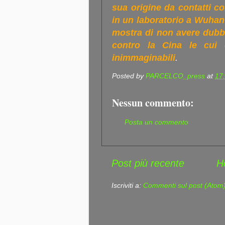
sua origine da contatti co
in un laboratorio a Wuhan
mostra di non avere dubbi,
contro la Cina le cui 
inimmaginabili
.
Posted by
PARCELCO_press
at
17
Nessun commento:
Posta un commento
Post più recente
H
Iscriviti a:
Commenti sul post (Atom