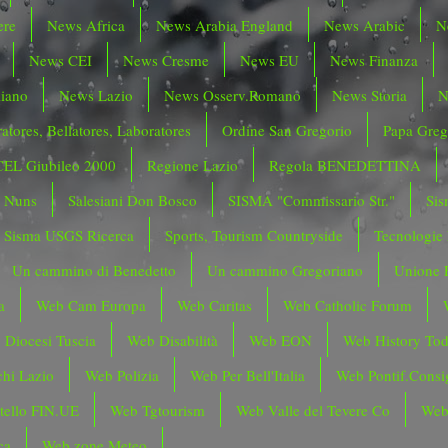
ere
News Africa
News Arabia England
News Arabic
N
News CEI
News Cresme
News EU
News Finanza
liano
News Lazio
News Osserv.Romano
News Storia
N
atores, Bellatores, Laboratores
Ordine San Gregorio
Papa Greg
CEL Giubileo 2000
Regione Lazio
Regola BENEDETTINA
o Nuns
Salesiani Don Bosco
SISMA "Commissario Str."
Sis
Sisma USGS Ricerca
Sports, Tourism Countryside
Tecnologie
Un cammino di Benedetto
Un cammino Gregoriano
Unione 
a
Web Cam Europa
Web Caritas
Web Catholic Forum
 Diocesi Tuscia
Web Disabilità
Web EON
Web History To
hi Lazio
Web Polizia
Web Per Bell'Italia
Web Pontif.Consig
tello FIN.UE
Web Tgtourism
Web Valle del Tevere Co
Web
ca
Web zone Meteo