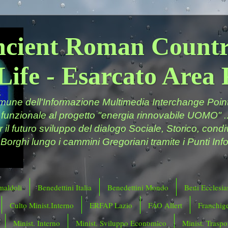
ncient Roman Countr
Life - Esarcato Are
ne dell'Informazione Multimedia Interchange Point 
 funzionale al progetto "energia rinnovabile UOMO" ..
er il futuro sviluppo del dialogo Sociale, Storico, cond
 Borghi lungo i cammini Gregoriani tramite i Punti Info
maldoli
Benedettini Italia
Benedettini Mondo
Beni Ecclesias
Culto Minist.Interno
ERFAP Lazio
FAO Allert
Franchig
Minist. Interno
Minist. Sviluppo Economico
Minist. Traspor