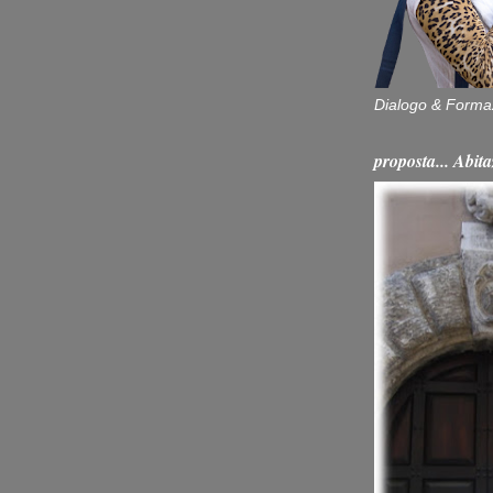
Dialogo & Forma
proposta... Ab