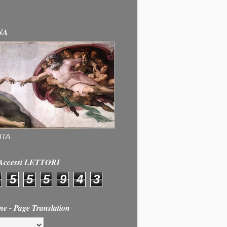
NA
ITA
e Accessi LETTORI
5
5
5
9
4
3
ne - Page Translation