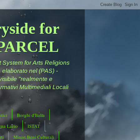
yside for
a PARCEL
System for Arts Religions
 elaborato nel (PAS) -
ivisibile "realmente e
rmativi Multimediali Locali
tici
Borghi d'Italia
ena Lazio
ISTAT
ti
Minist.Beni Culturali