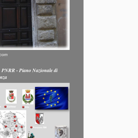
.com
PNRR - Piano Nazionale di
enza