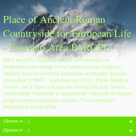
Place of Ancient Roman
Countryside for European Life
- Esarcato Area PARCEL
MIPS for ARTS Spazio Comune dell'Informazione
Multimedia Interchange Point System for Arts Religions
Territory Science in Roma, funzionale al progetto "energia
rinnovabile UOMO" .. elaborato nel (PAS) - Punto Attività e
Servizi ..per il futuro sviluppo del dialogo Sociale, Storico,
condivisibile "realmente e virtualmente" iniziando dai Borghi
lungo i cammini Gregoriani tramite i Punti Informativi
Multimediali Locali (PIM).
▼
▼