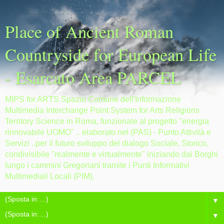
Place of Ancient Roman
Countryside for European Life
- Esarcato Area PARCEL
MIPS for ARTS Spazio Comune dell'Informazione
Multimedia Interchange Point System for Arts Religions
Territory Science in Roma, funzionale al progetto "energia
rinnovabile UOMO" .. elaborato nel (PAS) - Punto Attività e
Servizi ..per il futuro sviluppo del dialogo Sociale, Storico,
condivisibile "realmente e virtualmente" iniziando dai Borghi
lungo i cammini Gregoriani tramite i Punti Informativi
Multimediali Locali (PIM).
▼
▼