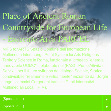
Place of Ancient Roman
Countryside for European Life
- Esarcato Area PARCEL
MIPS for ARTS Spazio Comune dell'Informazione
Multimedia Interchange Point System for Arts Religions
Territory Science in Roma, funzionale al progetto "energia
rinnovabile UOMO" .. elaborato nel (PAS) - Punto Attività e
Servizi ..per il futuro sviluppo del dialogo Sociale, Storico,
condivisibile "realmente e virtualmente" iniziando dai Borghi
lungo i cammini Gregoriani tramite i Punti Informativi
Multimediali Locali (PIM).
▼
▼