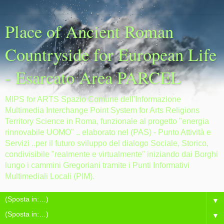
Place of Ancient Roman
Countryside for European Life
- Esarcato Area PARCEL
MIPS for ARTS Spazio Comune dell'Informazione
Multimedia Interchange Point System for Arts Religions
Territory Science in Roma, funzionale al progetto "energia
rinnovabile UOMO" .. elaborato nel (PAS) - Punto Attività e
Servizi ..per il futuro sviluppo del dialogo Sociale, Storico,
condivisibile "realmente e virtualmente" iniziando dai Borghi
lungo i cammini Gregoriani tramite i Punti Informativi
Multimediali Locali (PIM).
▼
▼