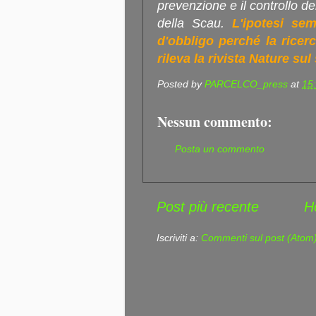
prevenzione e il controllo de
della Scau.
L'ipotesi se
d'obbligo perché la ricer
rileva la rivista Nature sul
Posted by
PARCELCO_press
at
15
Nessun commento:
Posta un commento
Post più recente
H
Iscriviti a:
Commenti sul post (Atom