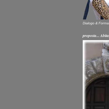
Dialogo & Forma
proposta... Ab