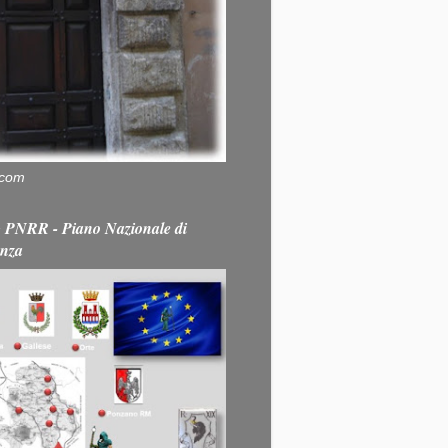
.com
PNRR - Piano Nazionale di
enza