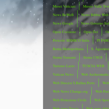
Musei Vaticani
Museo Valle Tev
News BeWeB
News Bibbia Web
News Google
News Governo Ita
Open Coesione
Opus Dei
Or
Pericolo SISMICO Italia
PJ PAR
Roma Metropolitana
S. Agostin
Sisma Tsunami
Sisma USGS
Turismo Lazio
TUSCIA WEB
Vatican News
Web Archeomatic
Web Diocesi S.Rufina Porto
Web
Web News Change.org
Web Parc
Web Protezione Civile
Web Spor
Web zona Tuscia
Web zone Afri