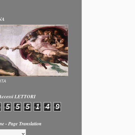
NA
ITA
e Accessi LETTORI
5
5
5
1
4
9
ne - Page Translation