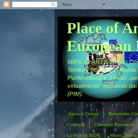
Place of A
European 
MIPS for ARTS Spazio Comu
Territory Science in Roma,
Punto Attività e Servizi ..p
virtualmente" iniziando dai
(PIM).
Agenzia Entrate
Benedettini Ca
Coldiretti
Comunità Passionisti
La SANTA SEDE
Minist. Difesa