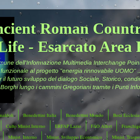
ncient Roman Countr
Life - Esarcato Are
ne dell'Informazione Multimedia Interchange Point 
 funzionale al progetto "energia rinnovabile UOMO" ..
er il futuro sviluppo del dialogo Sociale, Storico, cond
 Borghi lungo i cammini Gregoriani tramite i Punti Info
maldoli
Benedettini Italia
Benedettini Mondo
Beni Ecclesias
Culto Minist.Interno
ERFAP Lazio
FAO Allert
Franchig
Minist. Interno
Minist. Sviluppo Economico
Minist. Traspor