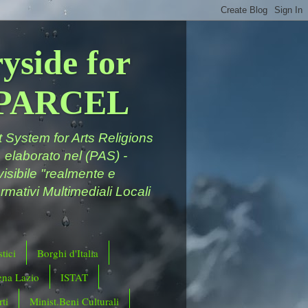
yside for
a PARCEL
System for Arts Religions
 elaborato nel (PAS) -
ivisibile "realmente e
rmativi Multimediali Locali
tici
Borghi d'Italia
ena Lazio
ISTAT
ti
Minist.Beni Culturali