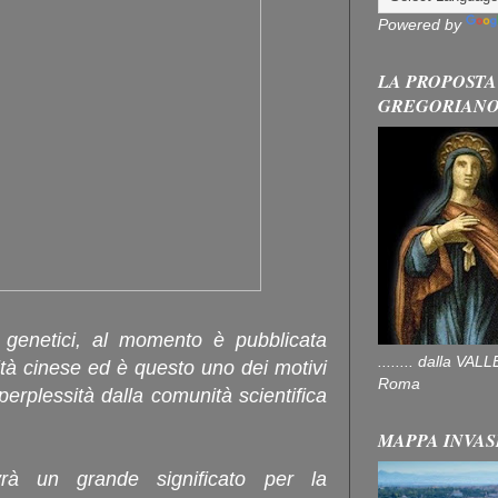
Powered by
LA PROPOSTA
GREGORIAN
 genetici, al momento è pubblicata
........ dalla V
sità cinese ed è questo uno dei motivi
Roma
perplessità dalla comunità scientifica
MAPPA INVAS
vrà un grande significato per la