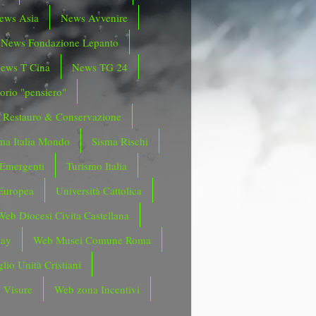
ews Asia
News Avvenire
News Fondazione Lepanto
ews T Cina
News TG 24
orio "pensiero"
Restauro & Conservazione
ma Italia Mondo
Sisma Rischi
 Emergenti
Turismo Italia
Europea
Università Cattolica
Web Diocesi Civita Castellana
day
Web Musei Comune Roma
lio Unità Cristiani
 Visure
Web zona Incentivi