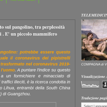
TELEMEDICI
o sul pangolino, tra perplessità
i . E' un piccolo mammifero
angolino: potrebbe essere questo
ale il coronavirus dei pipistrelli
trasformato nel coronavirus 2019-
COMPAGNA di V
 l'uomo
. A puntare l'indice su questo
 a un formichiere e minacciato di
Visualizzazion
raffici illeciti, è la ricerca condotta in
1
 Lihua, entrambi della South China
au) di Guangzhou.
Traduzione pagi