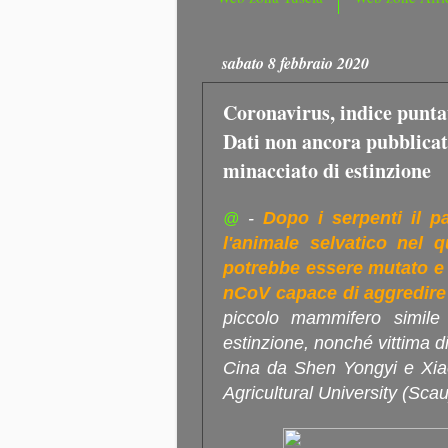
sabato 8 febbraio 2020
Coronavirus, indice puntat
Dati non ancora pubblicat
minacciato di estinzione
-
Dopo i serpenti il p
@
l'animale selvatico nel qu
potrebbe essere mutato e 
nCoV capace di aggredire
piccolo mammifero simile
estinzione, nonché vittima di t
Cina da Shen Yongyi e Xiao
Agricultural University (Sc