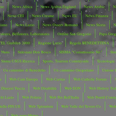
ere
News Africa
News Arabia England
News Arabic
N
News CEI
News Cresme
News EU
News Finanza
liano
News Lazio
News Osserv.Romano
News Storia
N
atores, Bellatores, Laboratores
Ordine San Gregorio
Papa Greg
CEL Giubileo 2000
Regione Lazio
Regola BENEDETTINA
o Nuns
Salesiani Don Bosco
SISMA "Commissario Str."
Sis
Sisma USGS Ricerca
Sports, Tourism Countryside
Tecnologie
Un cammino di Benedetto
Un cammino Gregoriano
Unione 
a
Web Cam Europa
Web Caritas
Web Catholic Forum
 Diocesi Tuscia
Web Disabilità
Web EON
Web History To
hi Lazio
Web Polizia
Web Per Bell'Italia
Web Pontif.Consig
tello FIN.UE
Web Tgtourism
Web Valle del Tevere Co
Web
ca
Web zone Meteo