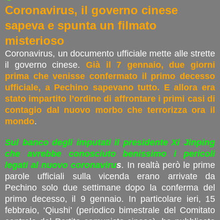
Coronavirus, il governo cinese
sapeva e spunta un filmato
misterioso
Coronavirus, un documento ufficiale mette alle strette
il governo cinese.
Già il 7 gennaio, due giorni
prima che venisse confermato il primo decesso
ufficiale, a Pechino sapevano tutto. E allora era
stato impartito l’ordine di affrontare i primi casi di
contagio dal nuovo morbo che terrorizza ora il
mondo
.
Sul banco degli imputati il presidente Xi Jinping
che avrebbe conosciuto benissimo i pericoli
legati al nuovo coronaviru
s
. In realtà però le prime
parole ufficiali sulla vicenda erano arrivate da
Pechino solo due settimane dopo la conferma del
primo decesso, il 9 gennaio. In particolare ieri, 15
febbraio, ‘Qiushi’ (periodico bimestrale del Comitato