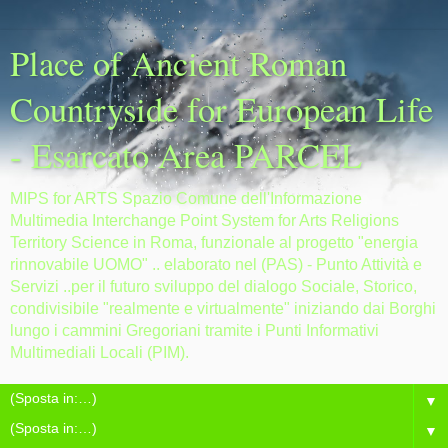
Place of Ancient Roman
Countryside for European Life
- Esarcato Area PARCEL
MIPS for ARTS Spazio Comune dell'Informazione
Multimedia Interchange Point System for Arts Religions
Territory Science in Roma, funzionale al progetto "energia
rinnovabile UOMO" .. elaborato nel (PAS) - Punto Attività e
Servizi ..per il futuro sviluppo del dialogo Sociale, Storico,
condivisibile "realmente e virtualmente" iniziando dai Borghi
lungo i cammini Gregoriani tramite i Punti Informativi
Multimediali Locali (PIM).
▼
▼