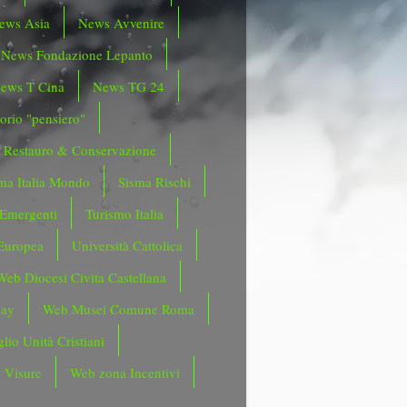
ews Asia
News Avvenire
News Fondazione Lepanto
ews T Cina
News TG 24
orio "pensiero"
Restauro & Conservazione
ma Italia Mondo
Sisma Rischi
 Emergenti
Turismo Italia
Europea
Università Cattolica
Web Diocesi Civita Castellana
day
Web Musei Comune Roma
lio Unità Cristiani
 Visure
Web zona Incentivi