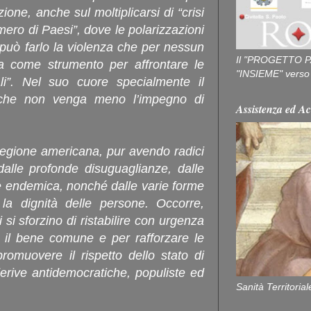
one, anche sul moltiplicarsi di “crisi
mero di Paesi”, dove le polarizzazioni
può farlo la violenza che per nessun
Il "PROGETTO P
a come strumento per affrontare le
"INSIEME" verso u
ali”. Nel suo cuore specialmente il
 che non venga meno l’impegno di
Assistenza ed Ac
a regione americana, pur avendo radici
alle profonde disuguaglianze, dalle
ne endemica, nonché dalle varie forme
la dignità delle persone. Occorre,
i si sforzino di ristabilire con urgenza
r il bene comune e per rafforzare le
promuovere il rispetto dello stato di
 derive antidemocratiche, populiste ed
Sanità Territorial