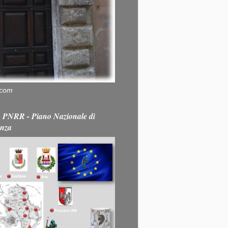
.com
PNRR - Piano Nazionale di
enza