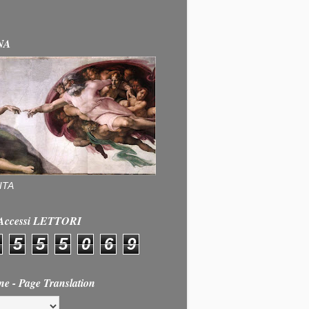
NA
ITA
e Accessi LETTORI
5
5
5
0
6
9
ne - Page Translation