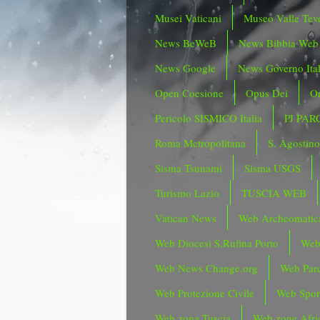
Musei Vaticani
Museo Valle Tev
News BeWeB
News Bibbia Web
News Google
News Governo Ita
Open Coesione
Opus Dei
Or
Pericolo SISMICO Italia
PJ PAR
Roma Metropolitana
S. Agostin
Sisma Tsunami
Sisma USGS
Turismo Lazio
TUSCIA WEB
Vatican News
Web Archeomatic
Web Diocesi S.Rufina Porto
Web
Web News Change.org
Web Parc
Web Protezione Civile
Web Spor
Web zona Tuscia
Web zone Afri