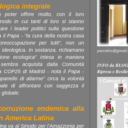
ogica integrale
 poter offrire molto, con il loro
odo in cui tanti di loro si stanno
re i leader politici sulla questione
 il Papa - “la cura della nostra casa
reoccupazione per tutti”, non un
 ideologica. In sostanza, richiamano
parcelco@gmail
ione ecologica” intesa in maniera
 sembra acquisita dalla Comunità
INFO da BLOG 
Ripresa e Resili
lla COP25 di Madrid - nota il Papa -
anello di allarme” circa la volontà
nale di affrontare con saggezza il
 globale.
corruzione endemica alla
 in America Latina
ina va al Sinodo per l’Amazzonia per