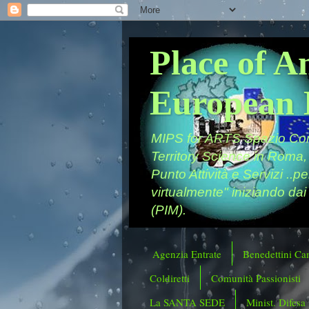
Place of A
European 
MIPS for ARTS Spazio Comu
Territory Science in Roma,
Punto Attività e Servizi ..p
virtualmente" iniziando dai
(PIM).
Agenzia Entrate
Benedettini Ca
Coldiretti
Comunità Passionisti
La SANTA SEDE
Minist. Difesa