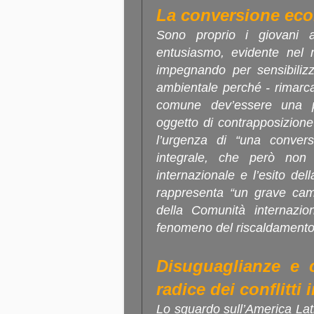
La conversione ecol
Sono proprio i giovani a
entusiasmo, evidente nel m
impegnando per sensibilizza
ambientale perché - rimarca
comune dev’essere una p
oggetto di contrapposizione
l’urgenza di “una convers
integrale, che però non
internazionale e l’esito de
rappresenta “un grave camp
della Comunità internazio
fenomeno del riscaldamento
Disuguaglianze e 
radice dei conflitti
Lo sguardo sull’America Lat