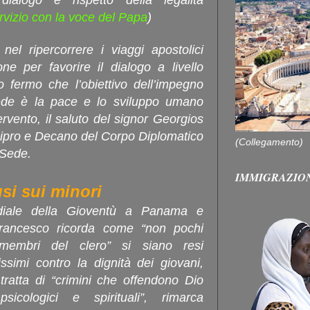
dialogo e rispetto della legalità
ervizio con la voce del Papa
)
el ripercorrere i viaggi apostolici
ne per favorire il dialogo a livello
do fermo che l’obiettivo dell’impegno
ede è la pace e lo sviluppo umano
ervento, il saluto del signor Georgios
Cipro e Decano del Corpo Diplomatico
(Collegamento)
 Sede.
IMMIGRAZIO
usi sui minori
diale della Gioventù a Panama e
 Francesco ricorda come “non pochi
 membri del clero” si siano resi
vissimi contro la dignità dei giovani,
tratta di “crimini che offendono Dio
sicologici e spirituali”, rimarca