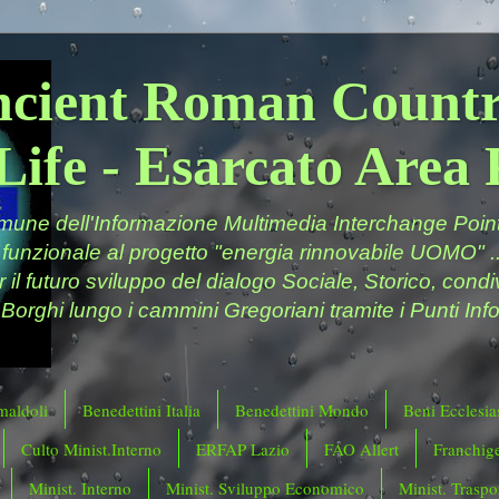
ncient Roman Countr
Life - Esarcato Are
ne dell'Informazione Multimedia Interchange Point 
 funzionale al progetto "energia rinnovabile UOMO" ..
er il futuro sviluppo del dialogo Sociale, Storico, cond
 Borghi lungo i cammini Gregoriani tramite i Punti Info
maldoli
Benedettini Italia
Benedettini Mondo
Beni Ecclesias
Culto Minist.Interno
ERFAP Lazio
FAO Allert
Franchig
Minist. Interno
Minist. Sviluppo Economico
Minist. Traspor