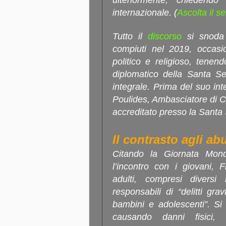
ulteriormente, chiedendo 
internazionale. (
Ascolta il s
Tutto il
discorso
si snoda n
compiuti nel 2019, occasio
politico e religioso, tenen
diplomatico della Santa S
integrale. Prima del suo int
Poulides, Ambasciatore di 
accreditato presso la Santa
Il contrasto agli ab
Citando la Giornata Mon
l’incontro con i giovani,
adulti, compresi diversi
responsabili di “delitti gra
bambini e adolescenti”. Si 
causando danni fisici, p