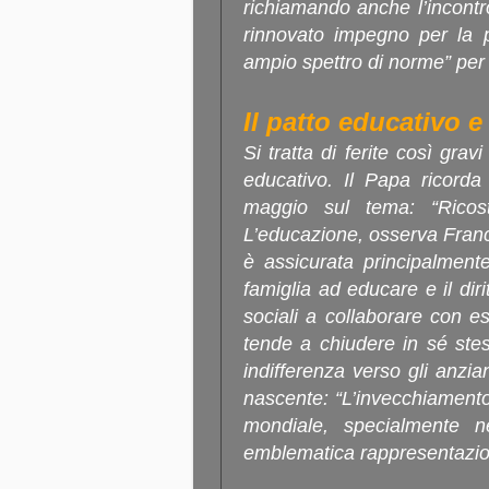
richiamando anche l’incontro
rinnovato impegno per la p
ampio spettro di norme” per 
Il patto educativo e
Si tratta di ferite così gra
educativo. Il Papa ricorda
maggio sul tema: “Ricostr
L’educazione, osserva Franc
è assicurata principalmente 
famiglia ad educare e il dir
sociali a collaborare con 
tende a chiudere in sé stess
indifferenza verso gli anzia
nascente: “L’invecchiamento
mondiale, specialmente n
emblematica rappresentazio