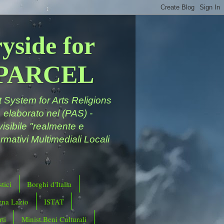
yside for
a PARCEL
System for Arts Religions
 elaborato nel (PAS) -
ivisibile "realmente e
rmativi Multimediali Locali
tici
Borghi d'Italia
ena Lazio
ISTAT
ti
Minist.Beni Culturali