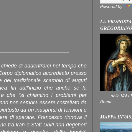
Powered by
LA PROPOSTA
GREGORIAN
 chiede di addentrarci nel tempo che
 Corpo diplomatico accreditato presso
 del tradizionale scambio di auguri
nea fin dall’inizio che anche se la
 e che “si chiamino i problemi per
........ dalla V
Roma
anno non sembra essere costellato da
iuttosto da un inasprirsi di tensioni e
MAPPA INVAS
ere di sperare. Francesco rinnova il
ne tra Iran e Stati Uniti non degeneri