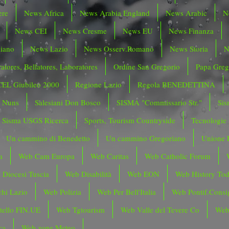
ere
News Africa
News Arabia England
News Arabic
N
News CEI
News Cresme
News EU
News Finanza
liano
News Lazio
News Osserv.Romano
News Storia
N
atores, Bellatores, Laboratores
Ordine San Gregorio
Papa Greg
CEL Giubileo 2000
Regione Lazio
Regola BENEDETTINA
o Nuns
Salesiani Don Bosco
SISMA "Commissario Str."
Sis
Sisma USGS Ricerca
Sports, Tourism Countryside
Tecnologie
Un cammino di Benedetto
Un cammino Gregoriano
Unione 
a
Web Cam Europa
Web Caritas
Web Catholic Forum
 Diocesi Tuscia
Web Disabilità
Web EON
Web History To
hi Lazio
Web Polizia
Web Per Bell'Italia
Web Pontif.Consig
tello FIN.UE
Web Tgtourism
Web Valle del Tevere Co
Web
ca
Web zone Meteo