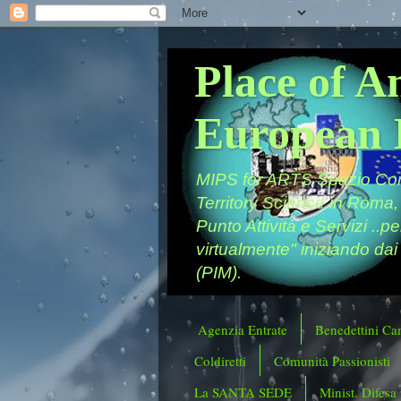
Place of A
European 
MIPS for ARTS Spazio Comu
Territory Science in Roma,
Punto Attività e Servizi ..p
virtualmente" iniziando dai
(PIM).
Agenzia Entrate
Benedettini Ca
Coldiretti
Comunità Passionisti
La SANTA SEDE
Minist. Difesa