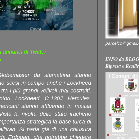
parcelco@gmail
i annunci di Twitter
INFO da BLOG 
o
Ripresa e Resili
Globemaster da stamattina stanno
no scesi in campo anche i Lockheed
a i più grandi velivoli mai costruiti.
otori Lockheed C-130J Hercules.
 americani stanno affluendo in massa
Vista la rivolta dello stato iracheno
importanza strategica la base turca di
all'Iran. Si parla già di una chiusura
 da Erdogan, che potrebbe chiedere