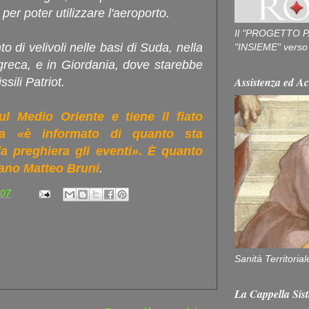
per poter utilizzare l'aeroporto.
Il "PROGETTO P
o di velivoli nelle basi di Suda, nella
"INSIEME" verso u
 greca, e in Giordania, dove starebbe
Assistenza ed Ac
sili Patriot.
l Medio Oriente e tiene il fiato
a «è informato di quanto sta
 preghiera gli eventi». È quanto
icano Matteo Bruni
.
:07
Sanità Territorial
La Cappella Sist