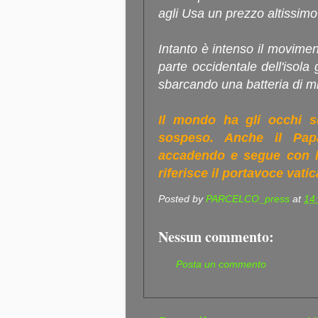
agli Usa un prezzo altissimo 
Intanto è intenso il moviment
parte occidentale dell'isola
sbarcando una batteria di mis
Il mondo ha gli occhi su
sospeso. Anche il Pap
accadendo e segue con la
riferisce il portavoce vat
Posted by
PARCELCO_press
at
14
Nessun commento:
Posta un commento