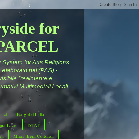
yside for
a PARCEL
System for Arts Religions
 elaborato nel (PAS) -
ivisibile "realmente e
rmativi Multimediali Locali
tici
Borghi d'Italia
ena Lazio
ISTAT
ti
Minist.Beni Culturali