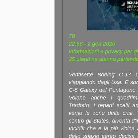
70
22:56 - 2 gen 2020
Informazioni e privacy per gl
35 utenti ne stanno parland
Ventisette Boeing C-17 
viaggiando dagli Usa. E so
C-5 Galaxy del Pentagono, tr
Volano anche i quadrim
Tradotto: i reparti scelti
verso le zone della crisi. 
contro gli States, diventa d'
Incirlik che è la più vicina 
dello spazio aereo decisa