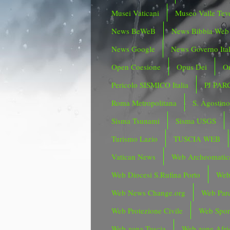
Musei Vaticani
Museo Valle Tev
News BeWeB
News Bibbia Web
News Google
News Governo Ita
Open Coesione
Opus Dei
Or
Pericolo SISMICO Italia
PJ PAR
Roma Metropolitana
S. Agostin
Sisma Tsunami
Sisma USGS
Turismo Lazio
TUSCIA WEB
Vatican News
Web Archeomatic
Web Diocesi S.Rufina Porto
Web
Web News Change.org
Web Parc
Web Protezione Civile
Web Spor
Web zona Tuscia
Web zone Afri