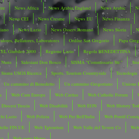
ere
News Africa
News Arabia England
News Arabic
N
News CEI
News Cresme
News EU
News Finanza
liano
News Lazio
News Osserv.Romano
News Storia
N
atores, Bellatores, Laboratores
Ordine San Gregorio
Papa Greg
CEL Giubileo 2000
Regione Lazio
Regola BENEDETTINA
o Nuns
Salesiani Don Bosco
SISMA "Commissario Str."
Sis
Sisma USGS Ricerca
Sports, Tourism Countryside
Tecnologie
Un cammino di Benedetto
Un cammino Gregoriano
Unione 
a
Web Cam Europa
Web Caritas
Web Catholic Forum
 Diocesi Tuscia
Web Disabilità
Web EON
Web History To
hi Lazio
Web Polizia
Web Per Bell'Italia
Web Pontif.Consig
tello FIN.UE
Web Tgtourism
Web Valle del Tevere Co
Web
ca
Web zone Meteo