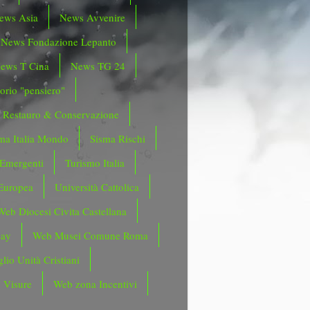
ews Asia
News Avvenire
News Fondazione Lepanto
ews T Cina
News TG 24
orio "pensiero"
Restauro & Conservazione
ma Italia Mondo
Sisma Rischi
 Emergenti
Turismo Italia
Europea
Università Cattolica
Web Diocesi Civita Castellana
day
Web Musei Comune Roma
lio Unità Cristiani
 Visure
Web zona Incentivi