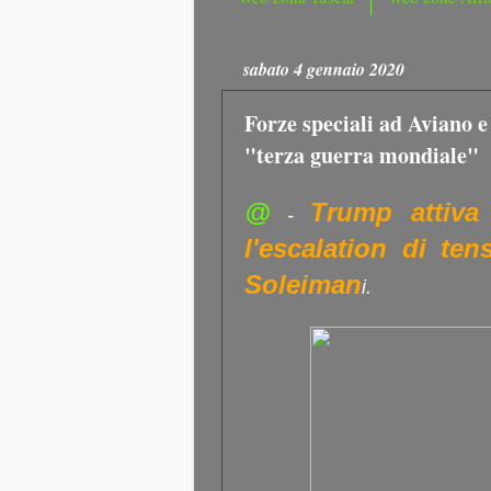
sabato 4 gennaio 2020
Forze speciali ad Aviano e 
"terza guerra mondiale"
@
Trump attiva
-
l'escalation di ten
Soleiman
i.