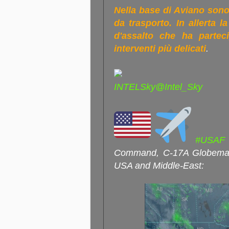
Nella base di Aviano sono 
da trasporto. In allerta l
d'assalto che ha parteci
interventi più delicati
.
INTELSky@Intel_Sky
#USAF
Command, C-17A Globemaster
USA and Middle-East: