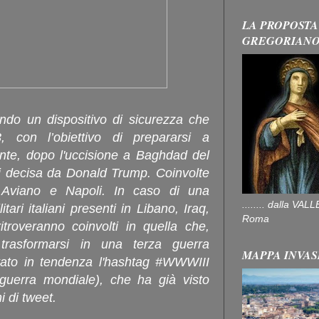
LA PROPOSTA
GREGORIAN
vando un dispositivo di sicurezza che
 con l’obiettivo di prepararsi a
ente, dopo l'uccisione a Baghdad del
i decisa da Donald Trump. Coinvolte
i Aviano e Napoli. In caso di una
........ dalla V
tari italiani presenti in Libano, Iraq,
Roma
itroveranno coinvolti in quella che,
trasformarsi in una terza guerra
MAPPA INVAS
rato in tendenza l'hashtag #WWWIII
 guerra mondiale), che ha già visto
i di tweet.