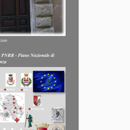
.com
PNRR - Piano Nazionale di
enza