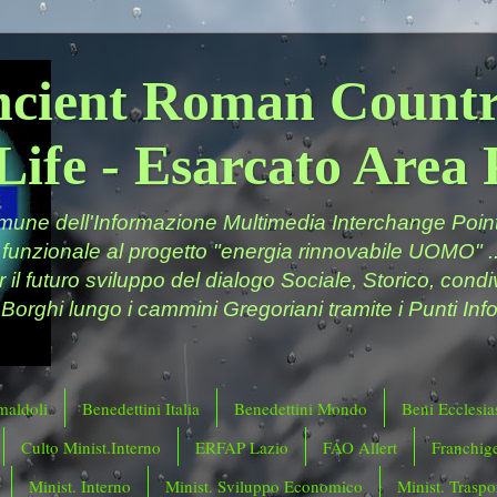
ncient Roman Countr
Life - Esarcato Are
ne dell'Informazione Multimedia Interchange Point 
 funzionale al progetto "energia rinnovabile UOMO" ..
er il futuro sviluppo del dialogo Sociale, Storico, cond
 Borghi lungo i cammini Gregoriani tramite i Punti Info
maldoli
Benedettini Italia
Benedettini Mondo
Beni Ecclesias
Culto Minist.Interno
ERFAP Lazio
FAO Allert
Franchig
Minist. Interno
Minist. Sviluppo Economico
Minist. Traspor