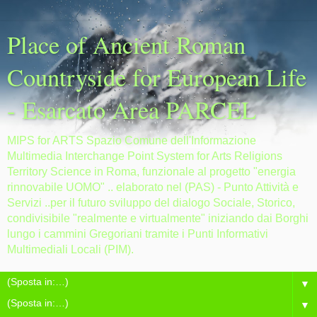
Place of Ancient Roman
Countryside for European Life
- Esarcato Area PARCEL
MIPS for ARTS Spazio Comune dell'Informazione
Multimedia Interchange Point System for Arts Religions
Territory Science in Roma, funzionale al progetto "energia
rinnovabile UOMO" .. elaborato nel (PAS) - Punto Attività e
Servizi ..per il futuro sviluppo del dialogo Sociale, Storico,
condivisibile "realmente e virtualmente" iniziando dai Borghi
lungo i cammini Gregoriani tramite i Punti Informativi
Multimediali Locali (PIM).
▼
▼