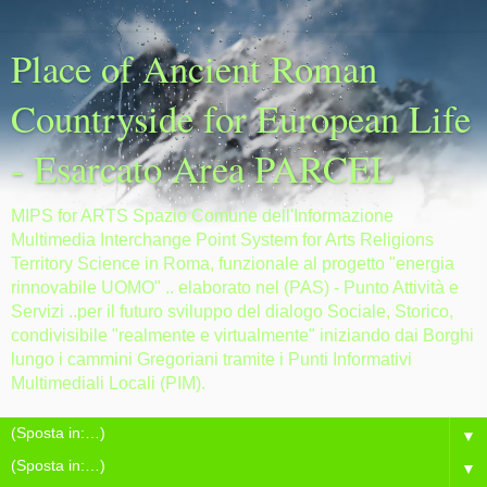
Place of Ancient Roman
Countryside for European Life
- Esarcato Area PARCEL
MIPS for ARTS Spazio Comune dell'Informazione
Multimedia Interchange Point System for Arts Religions
Territory Science in Roma, funzionale al progetto "energia
rinnovabile UOMO" .. elaborato nel (PAS) - Punto Attività e
Servizi ..per il futuro sviluppo del dialogo Sociale, Storico,
condivisibile "realmente e virtualmente" iniziando dai Borghi
lungo i cammini Gregoriani tramite i Punti Informativi
Multimediali Locali (PIM).
▼
▼