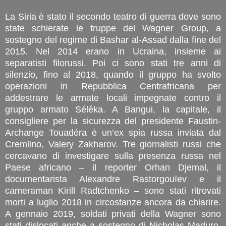
La Siria è stato il secondo teatro di guerra dove sono
state schierate le truppe del Wagner Group, a
sostegno del regime di Bashar al-Assad dalla fine del
2015. Nel 2014 erano in Ucraina, insieme ai
separatisti filorussi. Poi ci sono stati tre anni di
silenzio, fino al 2018, quando il gruppo ha svolto
operazioni in Repubblica Centrafricana per
addestrare le armate locali impegnate contro il
gruppo armato Séléka. A Bangui, la capitale, il
consigliere per la sicurezza del presidente Faustin-
Archange Touadéra è un’ex spia russa inviata dal
Cremlino, Valery Zakharov. Tre giornalisti russi che
cercavano di investigare sulla presenza russa nel
Paese africano – il reporter Orhan Djemal, il
documentarista Alexandre Rastorgouïev e il
cameraman Kirill Radtchenko – sono stati ritrovati
morti a luglio 2018 in circostanze ancora da chiarire.
A gennaio 2019, soldati privati della Wagner sono
stati dislocati anche a sostegno di Nicholas Maduro,