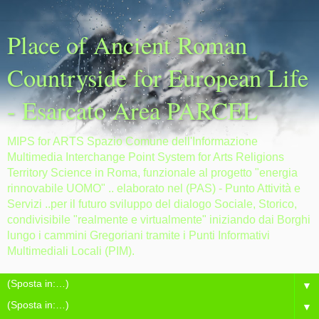
Place of Ancient Roman
Countryside for European Life
- Esarcato Area PARCEL
MIPS for ARTS Spazio Comune dell'Informazione
Multimedia Interchange Point System for Arts Religions
Territory Science in Roma, funzionale al progetto "energia
rinnovabile UOMO" .. elaborato nel (PAS) - Punto Attività e
Servizi ..per il futuro sviluppo del dialogo Sociale, Storico,
condivisibile "realmente e virtualmente" iniziando dai Borghi
lungo i cammini Gregoriani tramite i Punti Informativi
Multimediali Locali (PIM).
▼
▼