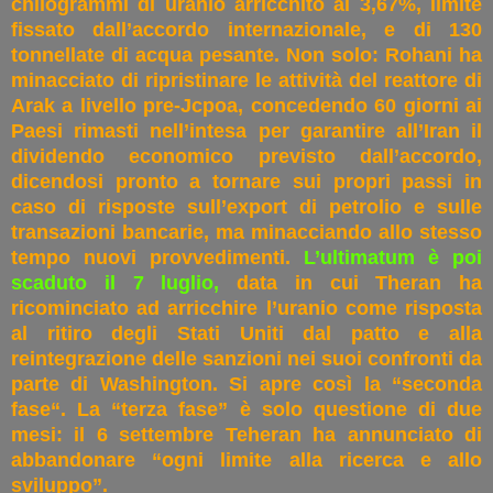
chilogrammi di uranio arricchito al 3,67%, limite
fissato dall’accordo internazionale, e di 130
tonnellate di acqua pesante. Non solo: Rohani ha
minacciato di ripristinare le attività del reattore di
Arak a livello pre-Jcpoa, concedendo 60 giorni ai
Paesi rimasti nell’intesa per garantire all’Iran il
dividendo economico previsto dall’accordo,
dicendosi pronto a tornare sui propri passi in
caso di risposte sull’export di petrolio e sulle
transazioni bancarie, ma minacciando allo stesso
tempo nuovi provvedimenti.
L’ultimatum è poi
scaduto il 7 luglio,
data in cui Theran ha
ricominciato ad arricchire l’uranio come risposta
al ritiro degli Stati Uniti dal patto e alla
reintegrazione delle sanzioni nei suoi confronti da
parte di Washington. Si apre così la “seconda
fase“. La “terza fase” è solo questione di due
mesi: il 6 settembre Teheran ha annunciato di
abbandonare “ogni limite alla ricerca e allo
sviluppo”.