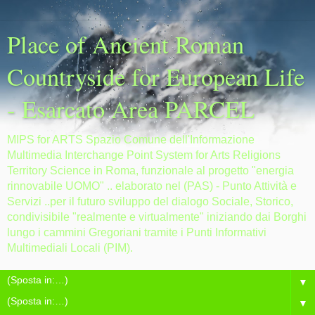
Place of Ancient Roman
Countryside for European Life
- Esarcato Area PARCEL
MIPS for ARTS Spazio Comune dell'Informazione
Multimedia Interchange Point System for Arts Religions
Territory Science in Roma, funzionale al progetto "energia
rinnovabile UOMO" .. elaborato nel (PAS) - Punto Attività e
Servizi ..per il futuro sviluppo del dialogo Sociale, Storico,
condivisibile "realmente e virtualmente" iniziando dai Borghi
lungo i cammini Gregoriani tramite i Punti Informativi
Multimediali Locali (PIM).
▼
▼