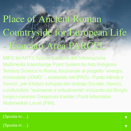
Place of Ancient Roman
Countryside for European Life
- Esarcato Area PARCEL
MIPS for ARTS Spazio Comune dell'Informazione
Multimedia Interchange Point System for Arts Religions
Territory Science in Roma, funzionale al progetto "energia
rinnovabile UOMO" .. elaborato nel (PAS) - Punto Attività e
Servizi ..per il futuro sviluppo del dialogo Sociale, Storico,
condivisibile "realmente e virtualmente" iniziando dai Borghi
lungo i cammini Gregoriani tramite i Punti Informativi
Multimediali Locali (PIM).
▼
▼