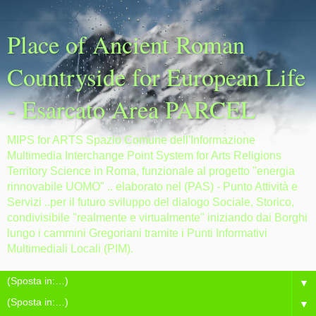
Place of Ancient Roman
Countryside for European Life
- Esarcato Area PARCEL
MIPS for ARTS Spazio Comune dell'Informazione
Multimedia Interchange Point System for Arts Religions
Territory Science in Roma, funzionale al progetto "energia
rinnovabile UOMO" .. elaborato nel (PAS) - Punto Attività e
Servizi ..per il futuro sviluppo del dialogo Sociale, Storico,
condivisibile "realmente e virtualmente" iniziando dai Borghi
lungo i cammini Gregoriani tramite i Punti Informativi
Multimediali Locali (PIM).
▼
▼