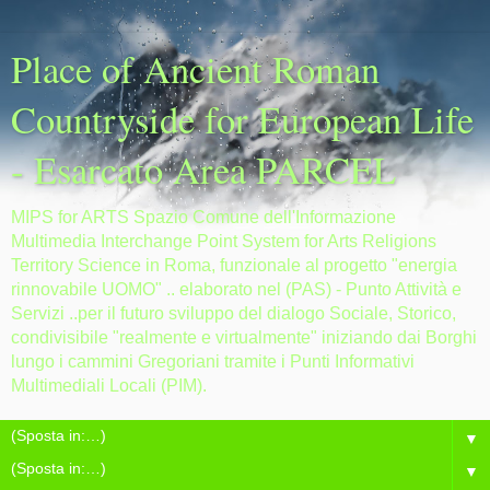
Place of Ancient Roman
Countryside for European Life
- Esarcato Area PARCEL
MIPS for ARTS Spazio Comune dell'Informazione
Multimedia Interchange Point System for Arts Religions
Territory Science in Roma, funzionale al progetto "energia
rinnovabile UOMO" .. elaborato nel (PAS) - Punto Attività e
Servizi ..per il futuro sviluppo del dialogo Sociale, Storico,
condivisibile "realmente e virtualmente" iniziando dai Borghi
lungo i cammini Gregoriani tramite i Punti Informativi
Multimediali Locali (PIM).
▼
▼