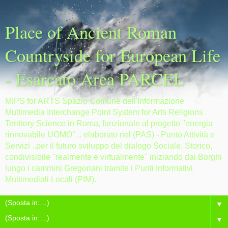
Place of Ancient Roman
Countryside for European Life
- Esarcato Area PARCEL
MIPS for ARTS Spazio Comune dell'Informazione
Multimedia Interchange Point System for Arts Religions
Territory Science in Roma, funzionale al progetto "energia
rinnovabile UOMO" .. elaborato nel (PAS) - Punto Attività e
Servizi ..per il futuro sviluppo del dialogo Sociale, Storico,
condivisibile "realmente e virtualmente" iniziando dai Borghi
lungo i cammini Gregoriani tramite i Punti Informativi
Multimediali Locali (PIM).
▼
▼