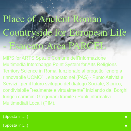
Place of Ancient Roman
Countryside for European Life
- Esarcato Area PARCEL
MIPS for ARTS Spazio Comune dell'Informazione
Multimedia Interchange Point System for Arts Religions
Territory Science in Roma, funzionale al progetto "energia
rinnovabile UOMO" .. elaborato nel (PAS) - Punto Attività e
Servizi ..per il futuro sviluppo del dialogo Sociale, Storico,
condivisibile "realmente e virtualmente" iniziando dai Borghi
lungo i cammini Gregoriani tramite i Punti Informativi
Multimediali Locali (PIM).
▼
▼