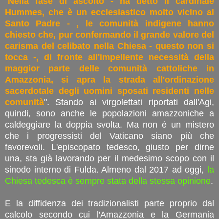
"
Nella fase di ascolto - ha detto il cardinale
Hummes, che è un ecclesiastico molto vicino al
Santo Padre - , le comunità indigene hanno
chiesto che, pur confermando il grande valore del
carisma del celibato nella Chiesa - questo non si
tocca -, di fronte all'impellente necessità della
maggior parte delle comunità cattoliche in
Amazzonia, si apra la strada all'ordinazione
sacerdotale degli uomini sposati residenti nelle
comunità
". Stando ai virgolettati riportati dall'Agi,
quindi, sono anche le popolazioni amazzoniche a
caldeggiare la doppia svolta. Ma non è un mistero
che i progressisti del Vaticano siano più che
favorevoli. L'episcopato tedesco, giusto per dirne
una, sta già lavorando per il medesimo scopo con il
sinodo interno di Fulda. Almeno dal 2017 ad oggi,
la
Chiesa tedesca è sempre stata della stessa opinione
.
E la diffidenza dei tradizionalisti parte proprio dal
calcolo secondo cui l'Amazzonia e la Germania