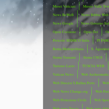
Musei Vaticani
Museo Valle Tev
News BeWeB
News Bibbia Web
News Google
News Governo Ita
Open Coesione
Opus Dei
Or
Pericolo SISMICO Italia
PJ PAR
Roma Metropolitana
S. Agostin
Sisma Tsunami
Sisma USGS
Turismo Lazio
TUSCIA WEB
Vatican News
Web Archeomatic
Web Diocesi S.Rufina Porto
Web
Web News Change.org
Web Parc
Web Protezione Civile
Web Spor
Web zona Tuscia
Web zone Afri