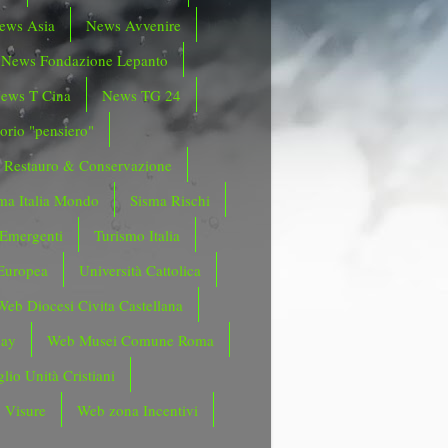
ews Asia
News Avvenire
News Fondazione Lepanto
ews T Cina
News TG 24
orio "pensiero"
Restauro & Conservazione
ma Italia Mondo
Sisma Rischi
 Emergenti
Turismo Italia
Europea
Università Cattolica
Web Diocesi Civita Castellana
day
Web Musei Comune Roma
lio Unità Cristiani
 Visure
Web zona Incentivi