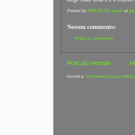
Posted by
PARCELCO_press
at
14
Nessun commento:
Posta un commento
Post più recente
H
Iscriviti a:
Commenti sul post (Atom