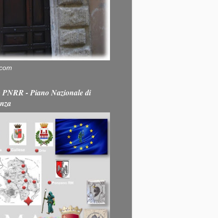
.com
PNRR - Piano Nazionale di
enza