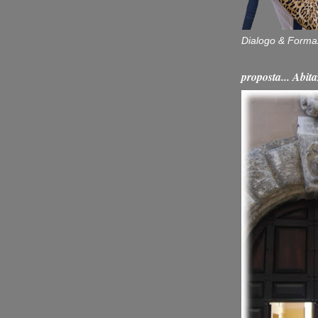
Dialogo & Forma
proposta... Ab