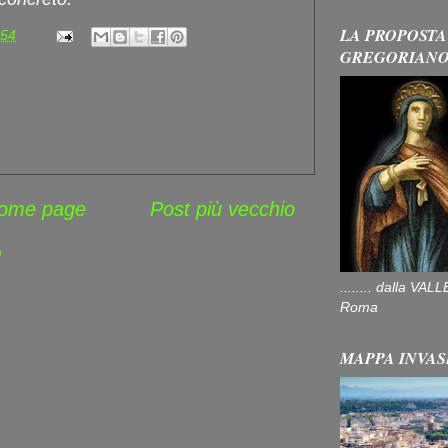
LA PROPOSTA
:54
GREGORIAN
ome page
Post più vecchio
)
........ dalla V
Roma
MAPPA INVAS