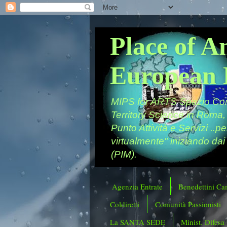
Place of A
European 
MIPS for ARTS Spazio Comu
Territory Science in Roma,
Punto Attività e Servizi ..p
virtualmente" iniziando dai
(PIM).
Agenzia Entrate
Benedettini Ca
Coldiretti
Comunità Passionisti
La SANTA SEDE
Minist. Difesa