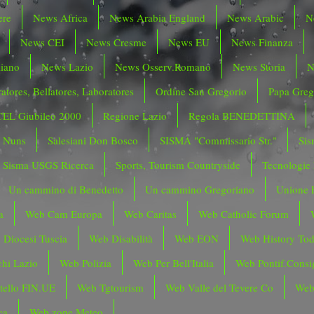
ere
News Africa
News Arabia England
News Arabic
N
News CEI
News Cresme
News EU
News Finanza
liano
News Lazio
News Osserv.Romano
News Storia
N
atores, Bellatores, Laboratores
Ordine San Gregorio
Papa Greg
CEL Giubileo 2000
Regione Lazio
Regola BENEDETTINA
o Nuns
Salesiani Don Bosco
SISMA "Commissario Str."
Sis
Sisma USGS Ricerca
Sports, Tourism Countryside
Tecnologie
Un cammino di Benedetto
Un cammino Gregoriano
Unione 
a
Web Cam Europa
Web Caritas
Web Catholic Forum
 Diocesi Tuscia
Web Disabilità
Web EON
Web History To
hi Lazio
Web Polizia
Web Per Bell'Italia
Web Pontif.Consig
tello FIN.UE
Web Tgtourism
Web Valle del Tevere Co
Web
ca
Web zone Meteo