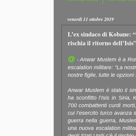
venerdì 11 ottobre 2019
L’ex sindaco di Kobane: “
rischia il ritorno dell’Isis
@
- Anwar Muslem è a Roma
escalation militare: "La nostra
nostre figlie, tutte le opzion
Anwar Muslem è stato il sin
ha sconfitto l’Isis in Siria
700 combattenti curdi morti, 
cui l’esercito turco avanza s
guerra nella guerra, Musle
una nuova escalation milita
degli Stati Uniti c’è il rischi