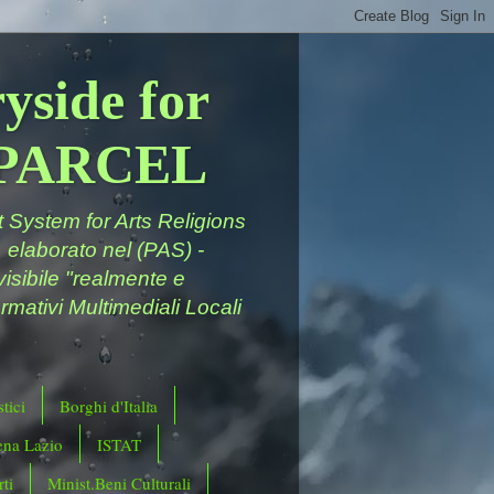
yside for
a PARCEL
System for Arts Religions
 elaborato nel (PAS) -
ivisibile "realmente e
rmativi Multimediali Locali
tici
Borghi d'Italia
ena Lazio
ISTAT
ti
Minist.Beni Culturali