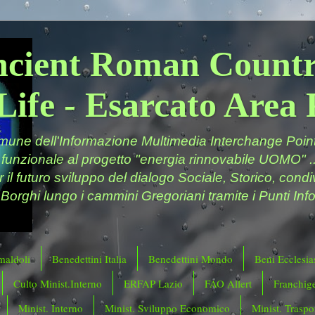
ncient Roman Countr
Life - Esarcato Are
ne dell'Informazione Multimedia Interchange Point 
 funzionale al progetto "energia rinnovabile UOMO" ..
er il futuro sviluppo del dialogo Sociale, Storico, cond
 Borghi lungo i cammini Gregoriani tramite i Punti Info
maldoli
Benedettini Italia
Benedettini Mondo
Beni Ecclesias
Culto Minist.Interno
ERFAP Lazio
FAO Allert
Franchig
Minist. Interno
Minist. Sviluppo Economico
Minist. Traspor