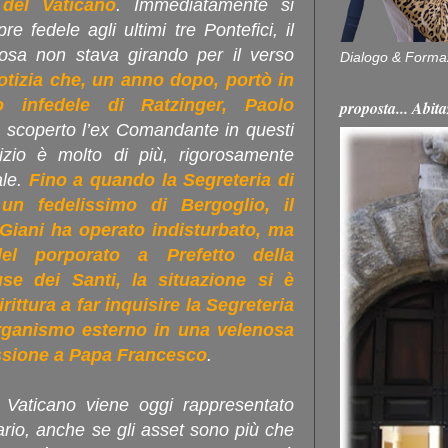
 del Vaticano
. Immediatamente si
 fedele agli ultimi tre Pontefici, il
sa non stava girando per il verso
Dialogo & Forma
otizia che, un anno dopo, portò in
 infedele di Ratzinger, Paolo
proposta... Ab
 scoperto l’ex Comandante in questi
izio è molto di più, rigorosamente
ale.
Fino a quando la Segreteria di
un fedelissimo di Bergoglio, il
Giani ha operato indisturbato, ma
l porporato a Prefetto della
se dei Santi, la situazione si è
ittura a far inquisire la Segreteria
organismo esterno in una velenosa
essione a Papa Francesco
.
Vaticano viene oggi rappresentato
iario, anche se gli asset sono più che