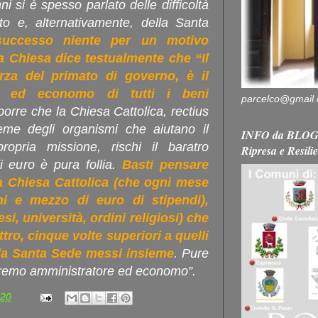
nni si è spesso parlato delle difficoltà
ato e, alternativamente, della Santa
ccesso niente per un motivo
la Chiesa dice testualmente che “Il
rza del primato di governo, è il
e ed economo di tutti i beni
parcelco@gmail
porre che la Chiesa Cattolica, rectius
eme degli organismi che aiutano il
INFO da BLOG 
opria missione, rischi il baratro
Ripresa e Resili
di euro è pura follia.
Basti pensare
a Chiesa Cattolica (che ogni mese
oni e mezzo di euro di stipendi),
si, università, ordini religiosi) che
tro, cinque volte superiori a quelli
lla Santa Sede messi insieme
. Pure
supremo amministratore ed economo”.
:20