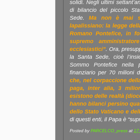
solidi. Negli ultimi settant’a
di bilancio del piccolo St
Sede.
Ma non è mai su
lapalissiano: la legge del
Romano Pontefice, in fo
supremo amministrator
ecclesiastici”
. Ora, presup
la Santa Sede, cioè l’insi
Sommo Pontefice nella pr
finanziario per 70 milioni 
che, nel corpaccione dell
paga, inter alia, 3 mili
esistono delle realtà (dioce
hanno bilanci persino quat
dello Stato Vaticano e de
di questi enti, il Papa è “
Posted by
PARCELCO_press
at
17