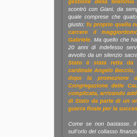
gestione della telefonia
scontrò con Giani, da sempre
quale comprese che qualco
giusto;
fu proprio quella n
carcere il maggiordomo
Gabriele
. Ma quello che ha
20 anni di indefesso serv
avvolto da un silenzio sacr
Stato è stata retta da 
cardinale Angelo Becciu, 
dopo la promozione de
Congregazione delle Cau
complicata, arrivando addir
di Stato da parte di un 
guerra finale per la succ
Come se non bastasse, il 
sull’orlo del collasso finanz