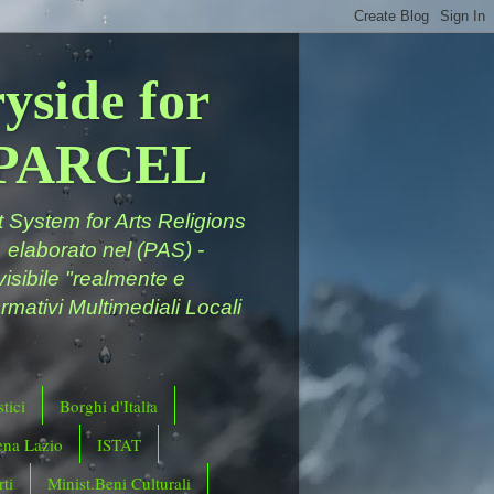
yside for
a PARCEL
System for Arts Religions
 elaborato nel (PAS) -
ivisibile "realmente e
rmativi Multimediali Locali
tici
Borghi d'Italia
ena Lazio
ISTAT
ti
Minist.Beni Culturali