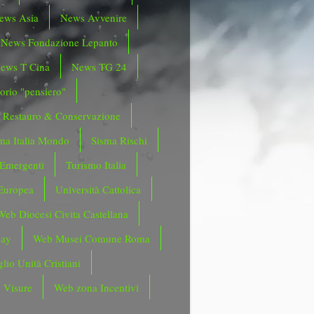
ews Asia
News Avvenire
News Fondazione Lepanto
ews T Cina
News TG 24
orio "pensiero"
Restauro & Conservazione
ma Italia Mondo
Sisma Rischi
 Emergenti
Turismo Italia
Europea
Università Cattolica
Web Diocesi Civita Castellana
day
Web Musei Comune Roma
lio Unità Cristiani
 Visure
Web zona Incentivi