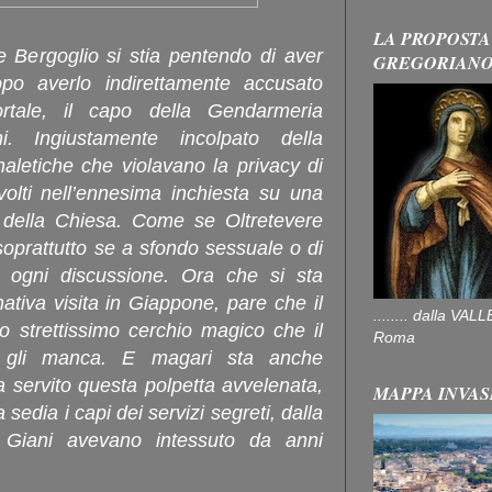
LA PROPOSTA
 Bergoglio si stia pentendo di aver
GREGORIAN
po averlo indirettamente accusato
ortale, il capo della Gendarmeria
. Ingiustamente incolpato della
naletiche che violavano la privacy di
nvolti nell’ennesima inchiesta su una
 della Chiesa. Come se Oltretevere
soprattutto se a sfondo sessuale o di
i ogni discussione. Ora che si sta
tiva visita in Giappone, pare che il
........ dalla V
o strettissimo cerchio magico che il
Roma
 gli manca. E magari sta anche
a servito questa polpetta avvelenata,
MAPPA INVAS
 sedia i capi dei servizi segreti, dalla
Giani avevano intessuto da anni