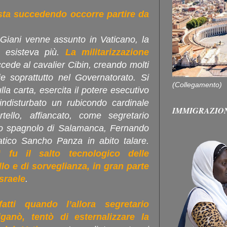
sta succedendo occorre partire da
 Giani venne assunto in Vaticano, la
n esisteva più.
La militarizzazione
cede al cavalier Cibin, creando molti
ie soprattutto nel Governatorato. Si
(Collegamento)
lla carta, esercita il potere esecutivo
ndisturbato un rubicondo cardinale
IMMIGRAZIO
ello, affiancato, come segretario
vo spagnolo di Salamanca, Fernando
tico Sancho Panza in abito talare.
ì fu il salto tecnologico delle
lo e di sorveglianza, in gran parte
sraele
.
atti quando l’allora segretario
ganò, tentò di esternalizzare la