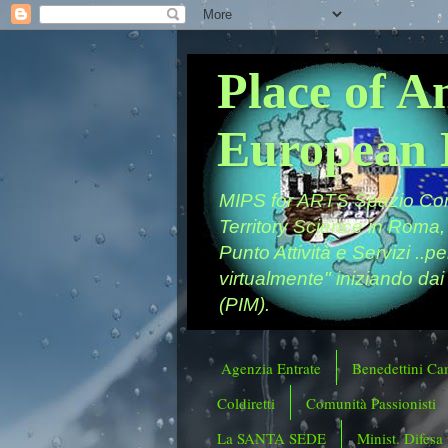
Place of A
European 
MIPS for ARTS Spazio Comu
Territory Science in Roma,
Punto Attività e Servizi ..p
virtualmente" iniziando dai
(PIM).
Agenzia Entrate
Benedettini Ca
Coldiretti
Comunità Passionisti
La SANTA SEDE
Minist. Difesa