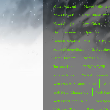
Musei Vaticani
Museo Valle Tev
News BeWeB
News Bibbia Web
News Google
News Governo Ita
Open Coesione
Opus Dei
Or
Pericolo SISMICO Italia
PJ PAR
Roma Metropolitana
S. Agostin
Sisma Tsunami
Sisma USGS
Turismo Lazio
TUSCIA WEB
Vatican News
Web Archeomatic
Web Diocesi S.Rufina Porto
Web
Web News Change.org
Web Parc
Web Protezione Civile
Web Spor
Web zona Tuscia
Web zone Afri