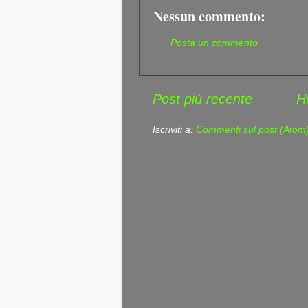
Nessun commento:
Posta un commento
Post più recente
H
Iscriviti a:
Commenti sul post (Atom