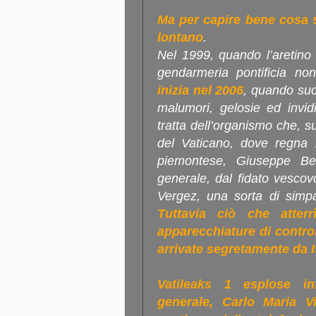
Ma per capire bene cosa 
lontano
.
Nel 1999, quando l’aretino
gendarmeria pontificia no
inizia nel 2006
, quando suc
malumori, gelosie ed invid
tratta dell’organismo che, su
del Vaticano, dove regna i
piemontese, Giuseppe Bert
generale, dal fidato vesco
Vergez, una sorta di simpa
Tuttavia ciò che atterr
apparecchiature di control
arrivate segretamente da I
Vatileaks 1 esplose inf
generale, Carlo Maria Vi