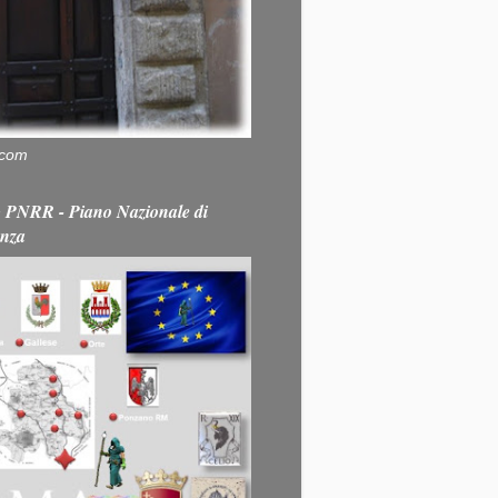
.com
PNRR - Piano Nazionale di
enza