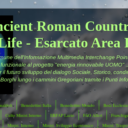
ncient Roman Countr
Life - Esarcato Are
ne dell'Informazione Multimedia Interchange Point 
 funzionale al progetto "energia rinnovabile UOMO" ..
er il futuro sviluppo del dialogo Sociale, Storico, cond
 Borghi lungo i cammini Gregoriani tramite i Punti Info
maldoli
Benedettini Italia
Benedettini Mondo
Beni Ecclesias
Culto Minist.Interno
ERFAP Lazio
FAO Allert
Franchig
Minist. Interno
Minist. Sviluppo Economico
Minist. Traspor