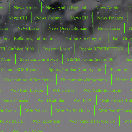
ere
News Africa
News Arabia England
News Arabic
N
News CEI
News Cresme
News EU
News Finanza
liano
News Lazio
News Osserv.Romano
News Storia
N
atores, Bellatores, Laboratores
Ordine San Gregorio
Papa Greg
CEL Giubileo 2000
Regione Lazio
Regola BENEDETTINA
o Nuns
Salesiani Don Bosco
SISMA "Commissario Str."
Sis
Sisma USGS Ricerca
Sports, Tourism Countryside
Tecnologie
Un cammino di Benedetto
Un cammino Gregoriano
Unione 
a
Web Cam Europa
Web Caritas
Web Catholic Forum
 Diocesi Tuscia
Web Disabilità
Web EON
Web History To
hi Lazio
Web Polizia
Web Per Bell'Italia
Web Pontif.Consig
tello FIN.UE
Web Tgtourism
Web Valle del Tevere Co
Web
ca
Web zone Meteo