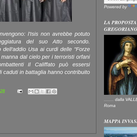
Powered by
LA PROPOSTA
GREGORIAN
onvengono: l'Isis non avrebbe potuto
eggiatura del suo Atto secondo.
dell'addio Usa ai curdi delle "Forze
anna dal cielo per i terroristi orfani
mbattenti Il Califfato può essersi
di caduti in battaglia hanno contribuito
:28
........ dalla V
Roma
MAPPA INVAS