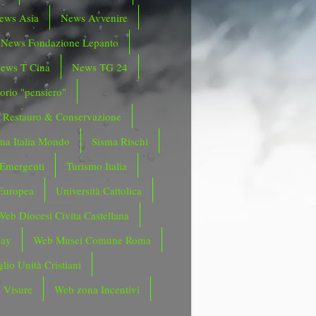
ews Asia
News Avvenire
News Fondazione Lepanto
ews T Cina
News TG 24
orio "pensiero"
Restauro & Conservazione
ma Italia Mondo
Sisma Rischi
 Emergenti
Turismo Italia
Europea
Università Cattolica
Web Diocesi Civita Castellana
day
Web Musei Comune Roma
lio Unità Cristiani
 Visure
Web zona Incentivi