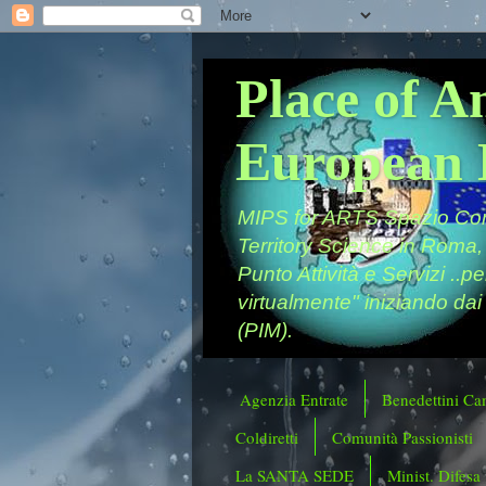
Place of A
European 
MIPS for ARTS Spazio Comu
Territory Science in Roma,
Punto Attività e Servizi ..p
virtualmente" iniziando dai
(PIM).
Agenzia Entrate
Benedettini Ca
Coldiretti
Comunità Passionisti
La SANTA SEDE
Minist. Difesa