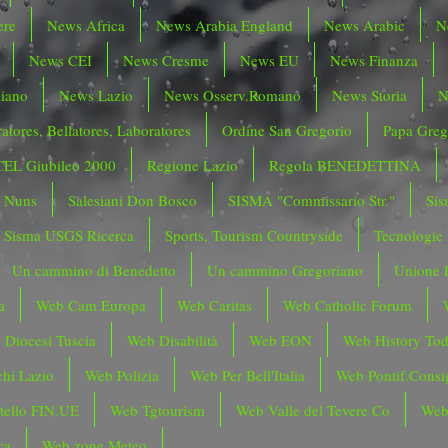
ere
News Africa
News Arabia England
News Arabic
N
News CEI
News Cresme
News EU
News Finanza
liano
News Lazio
News Osserv.Romano
News Storia
N
atores, Bellatores, Laboratores
Ordine San Gregorio
Papa Greg
CEL Giubileo 2000
Regione Lazio
Regola BENEDETTINA
o Nuns
Salesiani Don Bosco
SISMA "Commissario Str."
Sis
Sisma USGS Ricerca
Sports, Tourism Countryside
Tecnologie
Un cammino di Benedetto
Un cammino Gregoriano
Unione 
a
Web Cam Europa
Web Caritas
Web Catholic Forum
 Diocesi Tuscia
Web Disabilità
Web EON
Web History To
hi Lazio
Web Polizia
Web Per Bell'Italia
Web Pontif.Consig
tello FIN.UE
Web Tgtourism
Web Valle del Tevere Co
Web
ca
Web zone Meteo