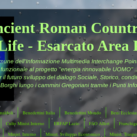
ncient Roman Countr
Life - Esarcato Are
ne dell'Informazione Multimedia Interchange Point 
 funzionale al progetto "energia rinnovabile UOMO" ..
er il futuro sviluppo del dialogo Sociale, Storico, cond
 Borghi lungo i cammini Gregoriani tramite i Punti Info
maldoli
Benedettini Italia
Benedettini Mondo
Beni Ecclesias
Culto Minist.Interno
ERFAP Lazio
FAO Allert
Franchig
Minist. Interno
Minist. Sviluppo Economico
Minist. Traspor