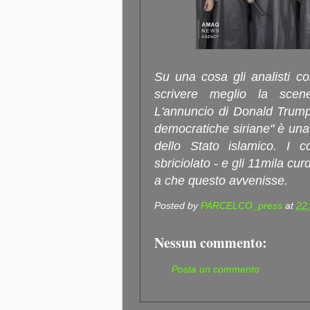
Su una cosa gli analisti c
scrivere meglio la scen
L'annuncio di Donald Trump 
democratiche siriane" è una m
dello Stato islamico. I co
sbriciolato - e gli 11mila cur
a che questo avvenisse.
Posted by
PARCELCO_press
at
22
Nessun commento:
Posta un commento