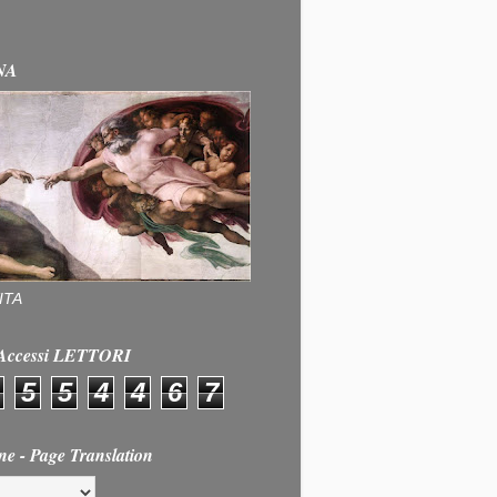
NA
ITA
e Accessi LETTORI
5
5
4
4
6
7
ne - Page Translation