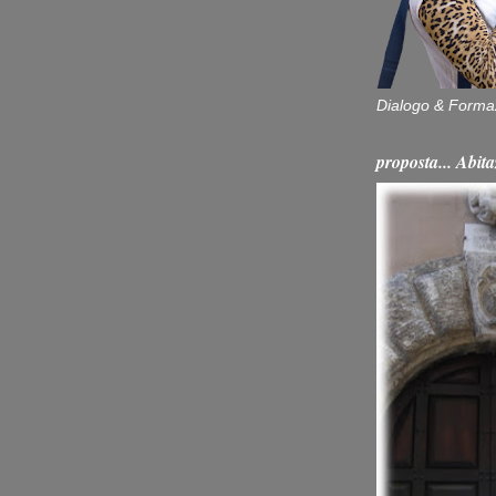
Dialogo & Forma
proposta... Ab