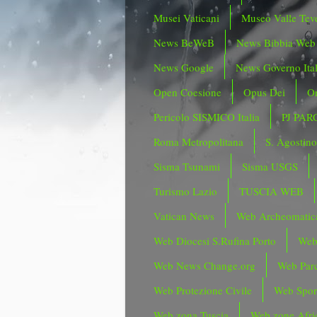
Musei Vaticani
Museo Valle Tev
News BeWeB
News Bibbia Web
News Google
News Governo Ita
Open Coesione
Opus Dei
Or
Pericolo SISMICO Italia
PJ PAR
Roma Metropolitana
S. Agostin
Sisma Tsunami
Sisma USGS
Turismo Lazio
TUSCIA WEB
Vatican News
Web Archeomatic
Web Diocesi S.Rufina Porto
Web
Web News Change.org
Web Parc
Web Protezione Civile
Web Spor
Web zona Tuscia
Web zone Afri