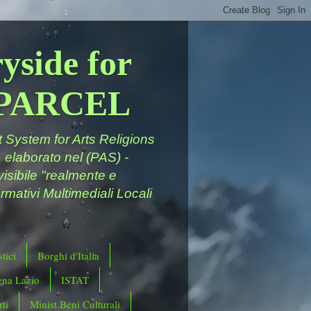
yside for
a PARCEL
System for Arts Religions
 elaborato nel (PAS) -
ivisibile "realmente e
rmativi Multimediali Locali
tici
Borghi d'Italia
ena Lazio
ISTAT
ti
Minist.Beni Culturali