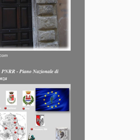
.com
PNRR - Piano Nazionale di
enza