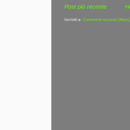
Post più recente
H
Iscriviti a:
Commenti sul post (Atom