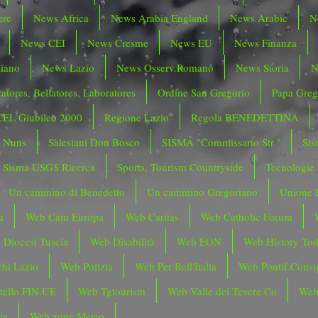
ere
News Africa
News Arabia England
News Arabic
N
News CEI
News Cresme
News EU
News Finanza
liano
News Lazio
News Osserv.Romano
News Storia
N
atores, Bellatores, Laboratores
Ordine San Gregorio
Papa Greg
CEL Giubileo 2000
Regione Lazio
Regola BENEDETTINA
o Nuns
Salesiani Don Bosco
SISMA "Commissario Str."
Sis
Sisma USGS Ricerca
Sports, Tourism Countryside
Tecnologie
Un cammino di Benedetto
Un cammino Gregoriano
Unione 
a
Web Cam Europa
Web Caritas
Web Catholic Forum
 Diocesi Tuscia
Web Disabilità
Web EON
Web History To
hi Lazio
Web Polizia
Web Per Bell'Italia
Web Pontif.Consig
tello FIN.UE
Web Tgtourism
Web Valle del Tevere Co
Web
ca
Web zone Meteo