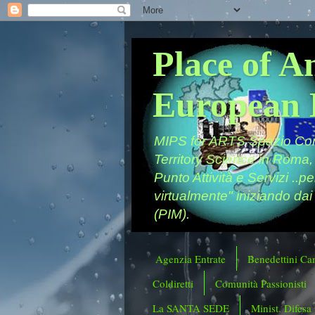
Place of A
European 
MIPS for ARTS Spazio Comu
Territory Science in Roma,
Punto Attività e Servizi ..p
virtualmente" iniziando dai
(PIM).
Agenzia Entrate
Benedettini Ca
Coldiretti
Comunità Passionisti
La SANTA SEDE
Minist. Difesa