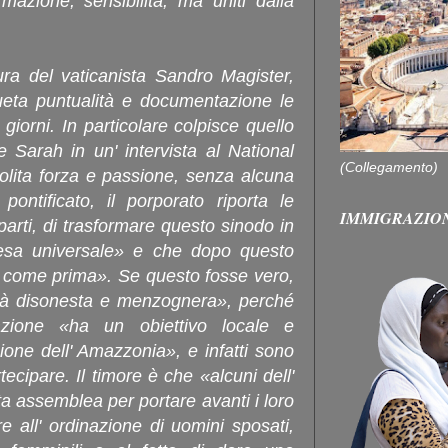
rmazione, sensibilità, ma uniti dalla
ura del vaticanista Sandro Magister,
ueta puntualità e documentazione le
i giorni. In particolare colpisce quello
e Sarah in un' intervista al National
(Collegamento)
solita forza e passione, senza alcuna
pontificato, il porporato riporta le
IMMIGRAZIO
parti, di trasformare questo sinodo in
iesa universale» e che dopo questo
o come prima». Se questo fosse vero,
vità disonesta e menzognera», perché
azione «ha un obiettivo locale e
ione dell' Amazzonia», e infatti sono
rtecipare. Il timore è che «alcuni dell'
a assemblea per portare avanti i loro
re all' ordinazione di uomini sposati,