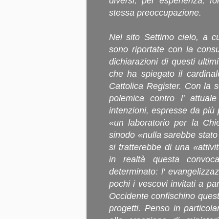
diversi, per esperienza, fo
stessa preoccupazione.
Nel sito Settimo cielo, a c
sono riportate con la cons
dichiarazioni di questi ultim
che ha spiegato il cardinal
Cattolica Register. Con la 
polemica contro l' attuale 
intenzioni, espresse da più 
«un laboratorio per la Ch
sinodo «nulla sarebbe stat
si tratterebbe di una «atti
in realtà questa convoc
determinato: l' evangelizzaz
pochi i vescovi invitati a pa
Occidente confischino quest
progetti. Penso in particola