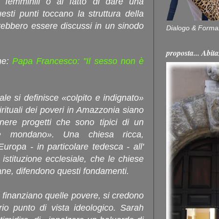
i femminili o al fatto di dare una
uesti punti toccano la struttura della
rebbero essere discussi in un sinodo
Dialogo & Forma
proposta... Ab
he:
Papa Francesco: "Il sesso non è
ale si definisce «colpito e indignato»
pirituali dei poveri in Amazzonia siano
nere progetti che sono tipici di un
 e mondano». Una chiesa ricca,
ropa - in particolare tedesca - all'
 istituzione ecclesiale, che le chiese
cane, difendono questi fondamenti.
 finanziano quelle povere, si credono
prio punto di vista ideologico. Sarah