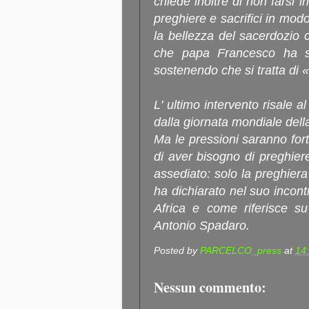
chiede inoltre di non farsi i
preghiere e sacrifici in mod
la bellezza del sacerdozio c
che papa Francesco ha sem
sostenendo che si tratta di 
L' ultimo intervento risale a
dalla giornata mondiale del
Ma le pressioni saranno fo
di aver bisogno di preghier
assediato: solo la preghier
ha dichiarato nel suo incontr
Africa e come riferisce su 
Antonio Spadaro.
Posted by
PARCELCO_press
at
14
Nessun commento: