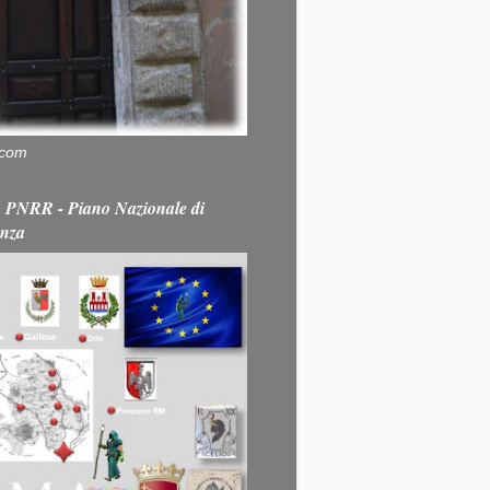
.com
PNRR - Piano Nazionale di
enza