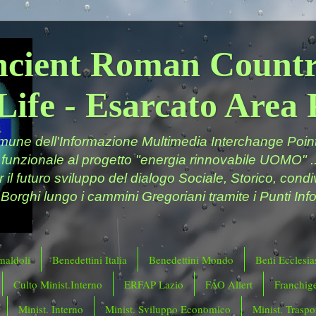
ncient Roman Countr
Life - Esarcato Are
ne dell'Informazione Multimedia Interchange Point 
 funzionale al progetto "energia rinnovabile UOMO" ..
er il futuro sviluppo del dialogo Sociale, Storico, cond
 Borghi lungo i cammini Gregoriani tramite i Punti Info
maldoli
Benedettini Italia
Benedettini Mondo
Beni Ecclesias
Culto Minist.Interno
ERFAP Lazio
FAO Allert
Franchig
Minist. Interno
Minist. Sviluppo Economico
Minist. Traspor