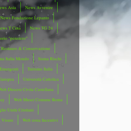
ews Asia
News Avvenire
News Fondazione Lepanto
ews T Cina
News TG 24
orio "pensiero"
Restauro & Conservazione
ma Italia Mondo
Sisma Rischi
 Emergenti
Turismo Italia
Europea
Università Cattolica
Web Diocesi Civita Castellana
day
Web Musei Comune Roma
lio Unità Cristiani
 Visure
Web zona Incentivi