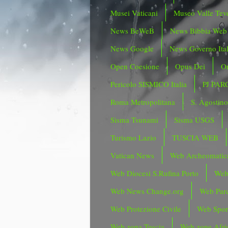
Musei Vaticani
Museo Valle Tev
News BeWeB
News Bibbia Web
News Google
News Governo Ita
Open Coesione
Opus Dei
Or
Pericolo SISMICO Italia
PJ PAR
Roma Metropolitana
S. Agostin
Sisma Tsunami
Sisma USGS
Turismo Lazio
TUSCIA WEB
Vatican News
Web Archeomatic
Web Diocesi S.Rufina Porto
Web
Web News Change.org
Web Parc
Web Protezione Civile
Web Spor
Web zona Tuscia
Web zone Afri