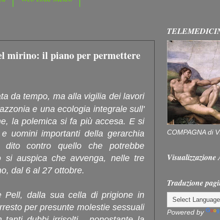
TELEMEDICI
l mirino: il piano per permettere
ata da tempo, ma alla vigilia dei lavori
azzonia e una ecologia integrale sull'
e, la polemica si fa più accesa. E si
COMPAGNA di V
i e uomini importanti della gerarchia
l dito contro quello che potrebbe
Visualizzazion
 si auspica che avvenga, nelle tre
o, dal 6 al 27 ottobre.
Traduzione pagi
 Pell, dalla sua cella di prigione in
arresto per presunte molestie sessuali
Powered by
tanti dubbi irrisolti - nonostante la