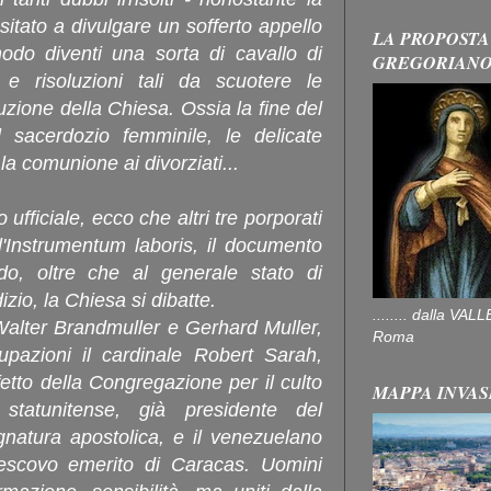
esitato a divulgare un sofferto appello
LA PROPOSTA
odo diventi una sorta di cavallo di
GREGORIAN
 e risoluzioni tali da scuotere le
uzione della Chiesa. Ossia la fine del
il sacerdozio femminile, le delicate
 la comunione ai divorziati...
o ufficiale, ecco che altri tre porporati
ll'Instrumentum laboris, il documento
do, oltre che al generale stato di
izio, la Chiesa si dibatte.
........ dalla V
Walter Brandmuller e Gerhard Muller,
Roma
pazioni il cardinale Robert Sarah,
fetto della Congregazione per il culto
MAPPA INVAS
statunitense, già presidente del
gnatura apostolica, e il venezuelano
escovo emerito di Caracas. Uomini