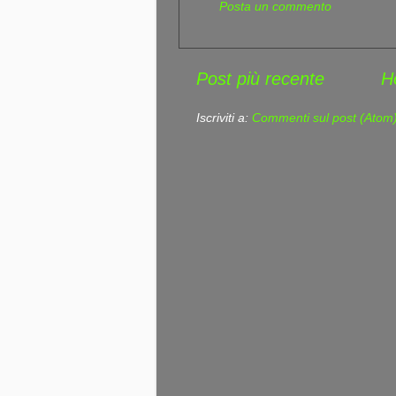
Posta un commento
Post più recente
H
Iscriviti a:
Commenti sul post (Atom