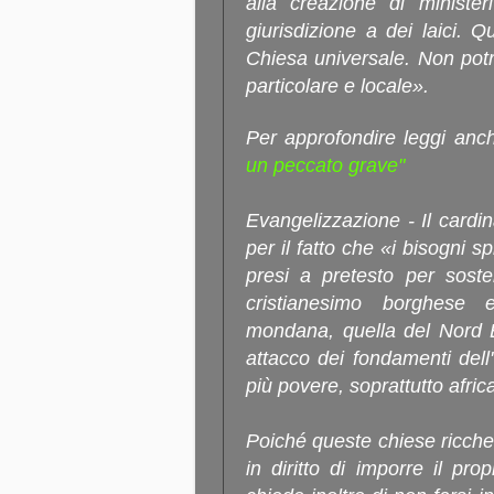
alla creazione di minister
giurisdizione a dei laici. Q
Chiesa universale. Non pot
particolare e locale».
Per approfondire leggi anc
un peccato grave"
Evangelizzazione - Il cardin
per il fatto che «i bisogni s
presi a pretesto per soste
cristianesimo borghese
mondana, quella del Nord Eu
attacco dei fondamenti dell'
più povere, soprattutto afri
Poiché queste chiese ricche
in diritto di imporre il pro