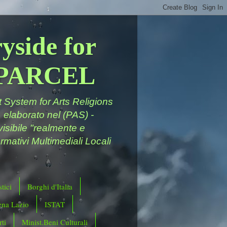
yside for
a PARCEL
System for Arts Religions
 elaborato nel (PAS) -
ivisibile "realmente e
rmativi Multimediali Locali
tici
Borghi d'Italia
ena Lazio
ISTAT
ti
Minist.Beni Culturali