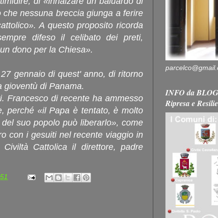
ntimidire, di «innalzare un baluardo di
o che nessuna breccia giunga a ferire
attolico». A questo proposito ricorda
pre difeso il celibato dei preti,
«un dono per la Chiesa».
parcelco@gmail
l 27 gennaio di quest' anno, di ritorno
la gioventù di Panama.
INFO da BLOG 
rti. Francesco di recente ha ammesso
Ripresa e Resili
e, perché «il Papa è tentato, è molto
a del suo popolo può liberarlo», come
o con i gesuiti nel recente viaggio in
Civiltà Cattolica il direttore, padre
:51