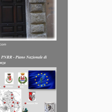
.com
PNRR - Piano Nazionale di
enza