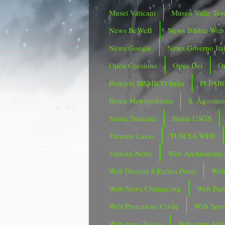
Musei Vaticani
Museo Valle Tev
News BeWeB
News Bibbia Web
News Google
News Governo Ita
Open Coesione
Opus Dei
Or
Pericolo SISMICO Italia
PJ PAR
Roma Metropolitana
S. Agostin
Sisma Tsunami
Sisma USGS
Turismo Lazio
TUSCIA WEB
Vatican News
Web Archeomatic
Web Diocesi S.Rufina Porto
Web
Web News Change.org
Web Parc
Web Protezione Civile
Web Spor
Web zona Tuscia
Web zone Afri