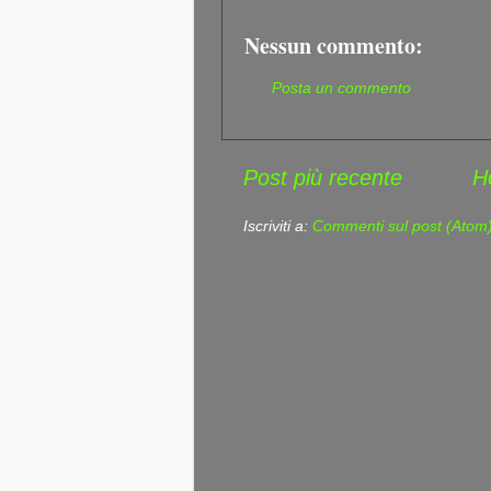
Nessun commento:
Posta un commento
Post più recente
H
Iscriviti a:
Commenti sul post (Atom