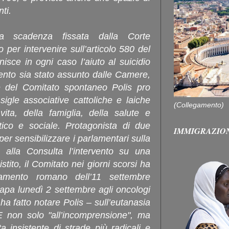
nti.
a scadenza fissata dalla Corte
 per intervenire sull’articolo 580 del
sce in ogni caso l’aiuto al suicidio
nto sia stato assunto dalle Camere,
e del Comitato spontaneo Polis pro
igle associative cattoliche e laiche
(Collegamento)
ita, della famiglia, della salute e
itico e sociale. Protagonista di due
IMMIGRAZIO
 per sensibilizzare i parlamentari sulla
 alla Consulta l’intervento su una
stito, il Comitato nei giorni scorsi ha
untamento romano dell’11 settembre
apa lunedì 2 settembre agli oncologi
ha fatto notare Polis – sull’eutanasia
E non solo "all’incomprensione", ma
a insistente di strade più radicali e