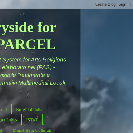
yside for
a PARCEL
System for Arts Religions
 elaborato nel (PAS) -
ivisibile "realmente e
rmativi Multimediali Locali
tici
Borghi d'Italia
ena Lazio
ISTAT
ti
Minist.Beni Culturali