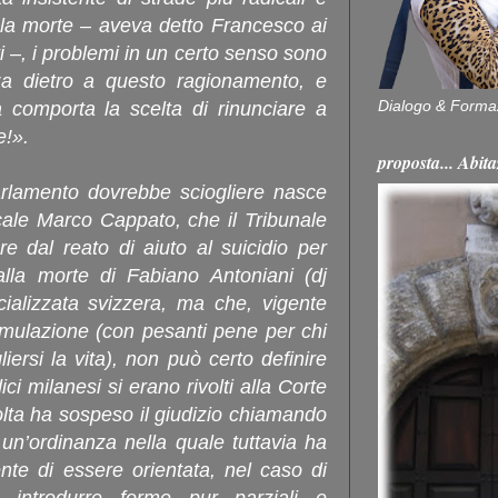
e la morte – aveva detto Francesco ai
i –, i problemi in un certo senso sono
za dietro a questo ragionamento, e
Dialogo & Forma
a comporta la scelta di rinunciare a
e!».
proposta... Ab
Parlamento dovrebbe sciogliere nasce
cale Marco Cappato, che il Tribunale
e dal reato di aiuto al suicidio per
lla morte di Fabiano Antoniani (dj
cializzata svizzera, ma che, vigente
formulazione (con pesanti pene per chi
iersi la vita), non può certo definire
ci milanesi si erano rivolti alla Corte
olta ha sospeso il giudizio chiamando
un’ordinanza nella quale tuttavia ha
nte di essere orientata, nel caso di