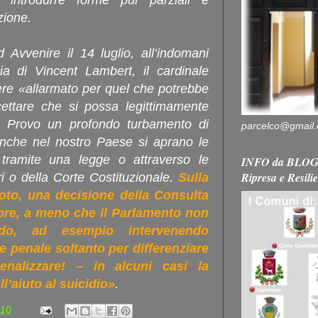
 introdurre forme pur parziali e
zione.
ad Avvenire il 14 luglio, all’indomani
cia di Vincent Lambert, il cardinale
ere «allarmato per quel che potrebbe
ccettare che si possa legittimamente
. Provo un profondo turbamento di
parcelco@gmail
 anche nel nostro Paese si aprano le
o, tramite una legge o attraverso le
INFO da BLOG 
Ripresa e Resili
ri o della Corte Costituzionale.
Sulla
to, una decisione della Consulta
mbre, a meno che il Parlamento non
rdo, ad esempio intervenendo
ce penale soltanto per differenziare
nalizzare! – in alcuni casi la
l’aiuto al suicidio»
.
:10