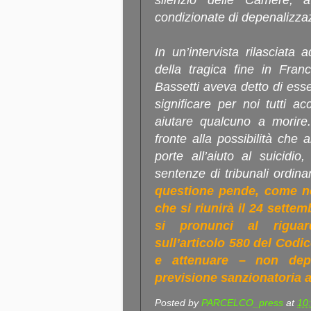
silenzio delle Camere, a
condizionate di depenalizza
In un’intervista rilasciata 
della tragica fine in Fran
Bassetti aveva detto di ess
significare per noi tutti a
aiutare qualcuno a morire
fronte alla possibilità che
porte all’aiuto al suicidi
sentenze di tribunali ordina
questione pende, come no
che si riunirà il 24 sette
si pronunci al rigua
sull’articolo 580 del Codi
e attenuare – non depe
previsione sanzionatoria al
Posted by
PARCELCO_press
at
10