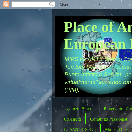
Place of A
European 
MIPS for ARTS Spazio Comu
Territory Science in Roma,
Punto Attività e Servizi ..p
virtualmente" iniziando dai
(PIM).
Agenzia Entrate
Benedettini Ca
Coldiretti
Comunità Passionisti
La SANTA SEDE
Minist. Difesa