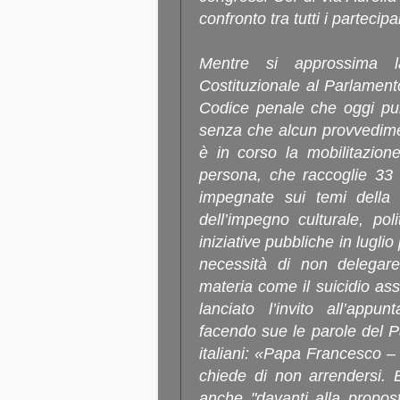
confronto tra tutti i partecipa
Mentre si approssima l
Costituzionale al Parlamento
Codice penale che oggi puni
senza che alcun provvedime
è in corso la mobilitazion
persona, che raccoglie 33 s
impegnate sui temi della v
dell’impegno culturale, pol
iniziative pubbliche in luglio
necessità di non delegare
materia come il suicidio assi
lanciato l’invito all’app
facendo sue le parole del P
italiani: «Papa Francesco – 
chiede di non arrendersi. 
anche "davanti alla propost