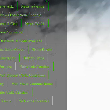
ews Asia
News Avvenire
News Fondazione Lepanto
ews T Cina
News TG 24
orio "pensiero"
Restauro & Conservazione
ma Italia Mondo
Sisma Rischi
 Emergenti
Turismo Italia
Europea
Università Cattolica
Web Diocesi Civita Castellana
day
Web Musei Comune Roma
lio Unità Cristiani
 Visure
Web zona Incentivi