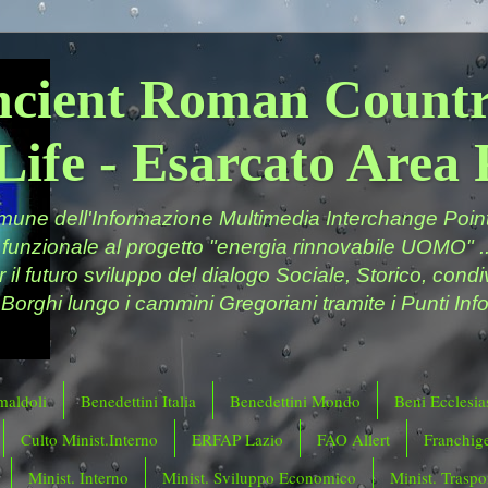
ncient Roman Countr
Life - Esarcato Are
ne dell'Informazione Multimedia Interchange Point 
 funzionale al progetto "energia rinnovabile UOMO" ..
er il futuro sviluppo del dialogo Sociale, Storico, cond
 Borghi lungo i cammini Gregoriani tramite i Punti Info
maldoli
Benedettini Italia
Benedettini Mondo
Beni Ecclesias
Culto Minist.Interno
ERFAP Lazio
FAO Allert
Franchig
Minist. Interno
Minist. Sviluppo Economico
Minist. Traspor