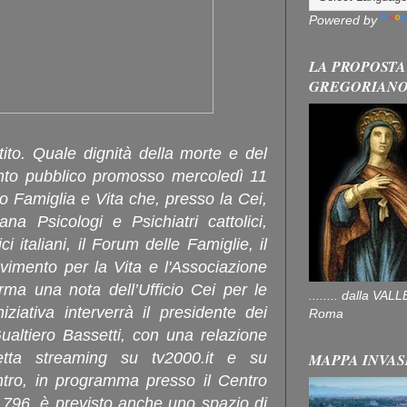
Powered by
LA PROPOSTA
GREGORIAN
tito. Quale dignità della morte e del
ento pubblico promosso mercoledì 11
 Famiglia e Vita che, presso la Cei,
iana Psicologi e Psichiatri cattolici,
ci italiani, il Forum delle Famiglie, il
vimento per la Vita e l'Associazione
ma una nota dell’Ufficio Cei per le
........ dalla V
niziativa interverrà il presidente dei
Roma
Gualtiero Bassetti, con una relazione
retta streaming su tv2000.it e su
MAPPA INVAS
contro, in programma presso il Centro
a 796, è previsto anche uno spazio di