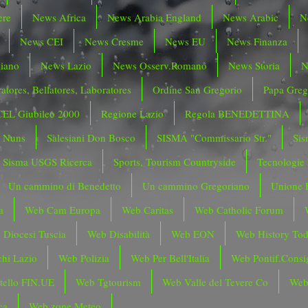
ere
News Africa
News Arabia England
News Arabic
N
News CEI
News Cresme
News EU
News Finanza
liano
News Lazio
News Osserv.Romano
News Storia
N
atores, Bellatores, Laboratores
Ordine San Gregorio
Papa Greg
CEL Giubileo 2000
Regione Lazio
Regola BENEDETTINA
o Nuns
Salesiani Don Bosco
SISMA "Commissario Str."
Sis
Sisma USGS Ricerca
Sports, Tourism Countryside
Tecnologie
Un cammino di Benedetto
Un cammino Gregoriano
Unione 
a
Web Cam Europa
Web Caritas
Web Catholic Forum
 Diocesi Tuscia
Web Disabilità
Web EON
Web History To
hi Lazio
Web Polizia
Web Per Bell'Italia
Web Pontif.Consig
tello FIN.UE
Web Tgtourism
Web Valle del Tevere Co
Web
ca
Web zone Meteo