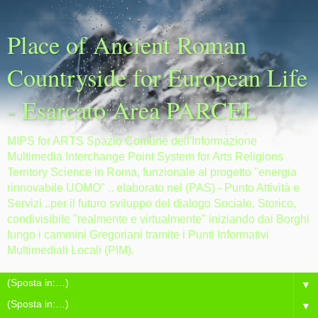
Place of Ancient Roman
Countryside for European Life
- Esarcato Area PARCEL
MIPS for ARTS Spazio Comune dell'Informazione
Multimedia Interchange Point System for Arts Religions
Territory Science in Roma, funzionale al progetto "energia
rinnovabile UOMO" .. elaborato nel (PAS) - Punto Attività e
Servizi ..per il futuro sviluppo del dialogo Sociale, Storico,
condivisibile "realmente e virtualmente" iniziando dai Borghi
lungo i cammini Gregoriani tramite i Punti Informativi
Multimediali Locali (PIM).
▼
▼