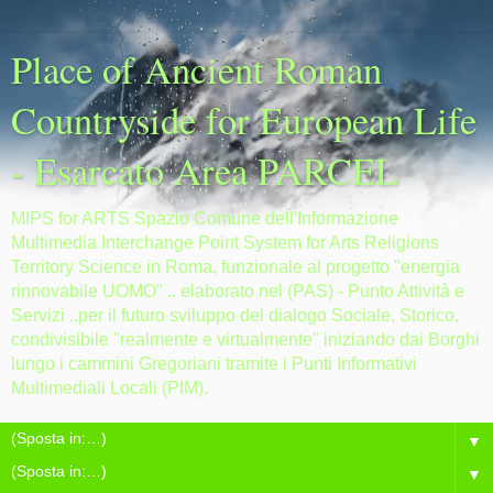
Place of Ancient Roman
Countryside for European Life
- Esarcato Area PARCEL
MIPS for ARTS Spazio Comune dell'Informazione
Multimedia Interchange Point System for Arts Religions
Territory Science in Roma, funzionale al progetto "energia
rinnovabile UOMO" .. elaborato nel (PAS) - Punto Attività e
Servizi ..per il futuro sviluppo del dialogo Sociale, Storico,
condivisibile "realmente e virtualmente" iniziando dai Borghi
lungo i cammini Gregoriani tramite i Punti Informativi
Multimediali Locali (PIM).
▼
▼