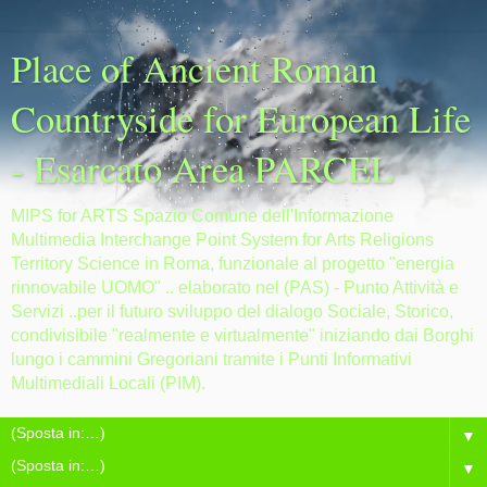
Place of Ancient Roman
Countryside for European Life
- Esarcato Area PARCEL
MIPS for ARTS Spazio Comune dell'Informazione
Multimedia Interchange Point System for Arts Religions
Territory Science in Roma, funzionale al progetto "energia
rinnovabile UOMO" .. elaborato nel (PAS) - Punto Attività e
Servizi ..per il futuro sviluppo del dialogo Sociale, Storico,
condivisibile "realmente e virtualmente" iniziando dai Borghi
lungo i cammini Gregoriani tramite i Punti Informativi
Multimediali Locali (PIM).
▼
▼