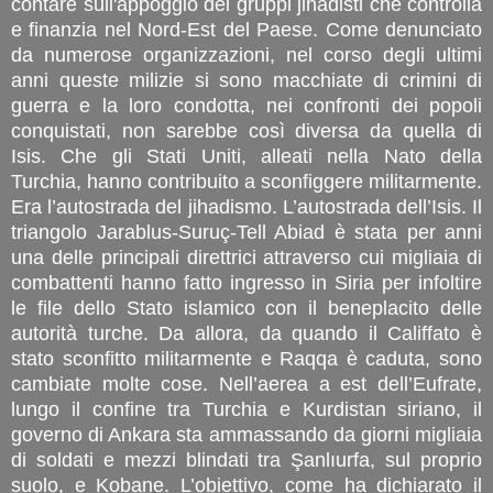
contare sull'appoggio dei gruppi jihadisti che controlla
e finanzia nel Nord-Est del Paese. Come denunciato
da numerose organizzazioni, nel corso degli ultimi
anni queste milizie si sono macchiate di crimini di
guerra e la loro condotta, nei confronti dei popoli
conquistati, non sarebbe così diversa da quella di
Isis. Che gli Stati Uniti, alleati nella Nato della
Turchia, hanno contribuito a sconfiggere militarmente.
Era l’autostrada del jihadismo. L’autostrada dell’Isis. Il
triangolo Jarablus-Suruç-Tell Abiad è stata per anni
una delle principali direttrici attraverso cui migliaia di
combattenti hanno fatto ingresso in Siria per infoltire
le file dello Stato islamico con il beneplacito delle
autorità turche. Da allora, da quando il Califfato è
stato sconfitto militarmente e Raqqa è caduta, sono
cambiate molte cose. Nell’aerea a est dell’Eufrate,
lungo il confine tra Turchia e Kurdistan siriano, il
governo di Ankara sta ammassando da giorni migliaia
di soldati e mezzi blindati tra Şanlıurfa, sul proprio
suolo, e Kobane. L’obiettivo, come ha dichiarato il