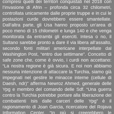
compresi quelli dei territori conquistati nel 2018 con
l’invasione di Afrin – profonda circa 32 chilometri,
controllata unicamente dalle proprie truppe e in cui le
postazioni curde dovrebbero essere smantellate.
Dall’altra parte, gli Usa hanno proposto un’area di
poco meno di 15 chilometri e lunga 140 e che venga
monitorata da entrambi gli eserciti. Intesa o no, il
Sultano sarebbe pronto a dare il via libera all’assalto,
secondo fonti militari americane interpellate dal
Washington Post, “entro due settimane”. Concetto di
safe zone che, come è ovvio, i curdi non accettano:
“La nostra regione è già sicura. E noi non abbiamo
nessuna intenzione di attaccare la Turchia, siamo già
impegnati nel gestire le minacce interne (cellule di
Daesh, ndr)” afferma Newroz Ahmed, generale delle
Ypg e membro del comando delle Sdf. “Una guerra
contro la Turchia potrebbe portare alla liberazione dei
combattenti Isis dalle carceri delle Ypg” è il
ragionamento di Joan Garcia, ricercatore del Rojava
Information Center. “In più si creerebbero le