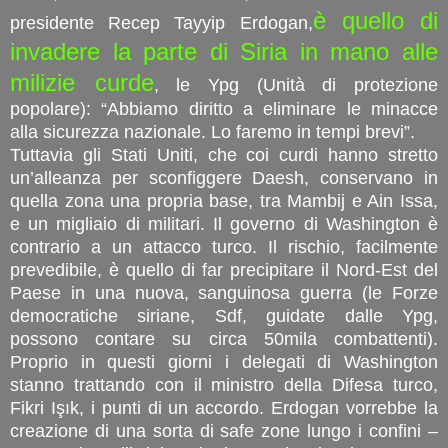
è quello di
presidente Recep Tayyip Erdogan,
invadere la parte di Siria in mano alle
milizie curde
, le Ypg (Unità di protezione
popolare): “Abbiamo diritto a eliminare le minacce
alla sicurezza nazionale. Lo faremo in tempi brevi”.
Tuttavia gli Stati Uniti, che coi curdi hanno stretto
un’alleanza per sconfiggere Daesh, conservano in
quella zona una propria base, tra Mambij e Ain Issa,
e un migliaio di militari. Il governo di Washington è
contrario a un attacco turco. Il rischio, facilmente
prevedibile, è quello di far precipitare il Nord-Est del
Paese in una nuova, sanguinosa guerra (le Forze
democratiche siriane, Sdf, guidate dalle Ypg,
possono contare su circa 50mila combattenti).
Proprio in questi giorni i delegati di Washington
stanno trattando con il ministro della Difesa turco,
Fikri Işık, i punti di un accordo. Erdogan vorrebbe la
creazione di una sorta di safe zone lungo i confini –