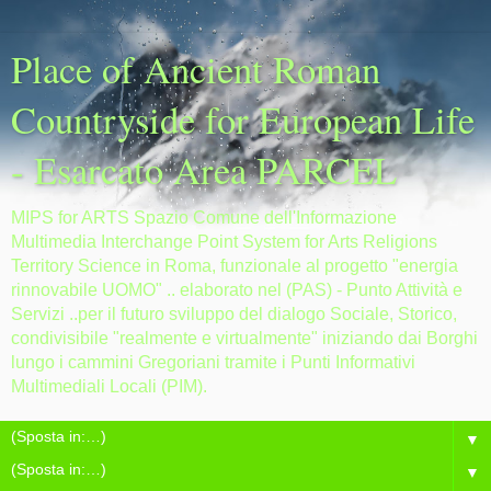
Place of Ancient Roman
Countryside for European Life
- Esarcato Area PARCEL
MIPS for ARTS Spazio Comune dell'Informazione
Multimedia Interchange Point System for Arts Religions
Territory Science in Roma, funzionale al progetto "energia
rinnovabile UOMO" .. elaborato nel (PAS) - Punto Attività e
Servizi ..per il futuro sviluppo del dialogo Sociale, Storico,
condivisibile "realmente e virtualmente" iniziando dai Borghi
lungo i cammini Gregoriani tramite i Punti Informativi
Multimediali Locali (PIM).
▼
▼