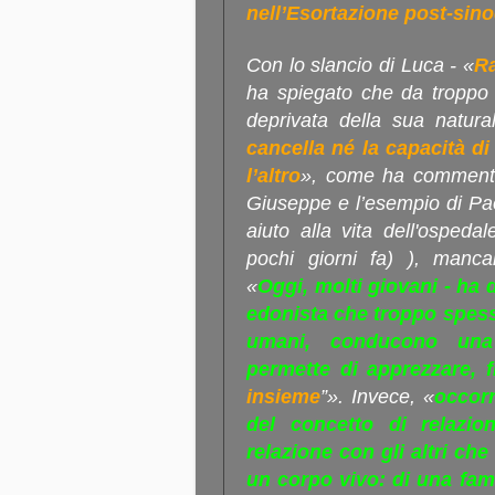
nell’Esortazione post-sino
Con lo slancio di Luca - «
Ra
ha spiegato che da troppo t
deprivata della sua natura
cancella né la capacità di
l’altro
», come ha commentat
Giuseppe e l’esempio di Pao
aiuto alla vita dell'osped
pochi giorni fa) ), manc
«
Oggi, molti giovani - ha 
edonista che troppo spesso
umani, conducono una 
permette di apprezzare, f
insieme
”». Invece, «
occorr
del concetto di relazio
relazione con gli altri ch
un corpo vivo: di una fami