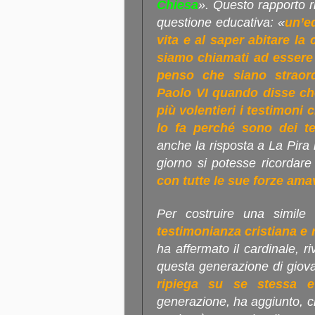
Chiesa
». Questo rapporto r
questione educativa: «
un’ed
vita e al saper abitare l
siamo chiamati ad essere 
penso che siano straord
Paolo VI quando disse c
più volentieri i testimoni 
lo fa perché sono dei te
anche la risposta a La Pira
giorno si potesse ricordare
con tutte le sue forze am
Per costruire una simile
testimonianza cristiana e 
ha affermato il cardinale, r
questa generazione di giova
ripiega su se stessa 
generazione, ha aggiunto, c