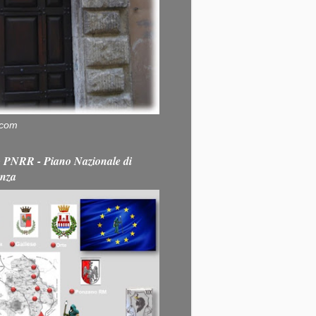
.com
PNRR - Piano Nazionale di
enza