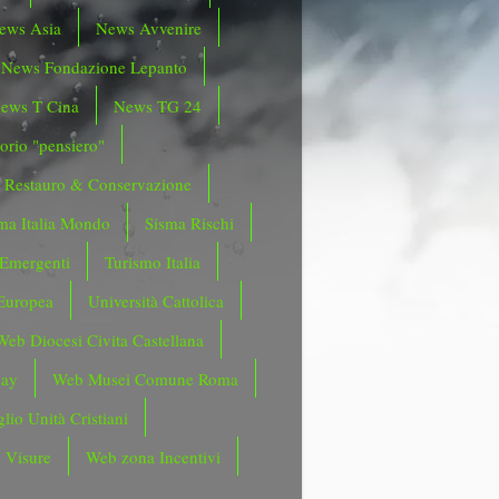
ews Asia
News Avvenire
News Fondazione Lepanto
ews T Cina
News TG 24
orio "pensiero"
Restauro & Conservazione
ma Italia Mondo
Sisma Rischi
 Emergenti
Turismo Italia
Europea
Università Cattolica
Web Diocesi Civita Castellana
day
Web Musei Comune Roma
lio Unità Cristiani
 Visure
Web zona Incentivi