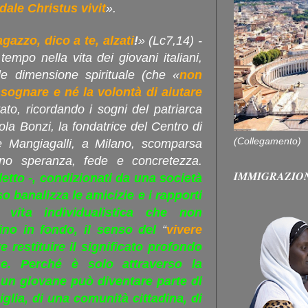
dale Christus vivit
».
gazzo, dico a te, alzati
!
» (Lc7,14) -
empo nella vita dei giovani italiani,
le dimensione spirituale (che «
non
 sognare e né la volontà di aiutare
o, ricordando i sogni del patriarca
la Bonzi, la fondatrice del Centro di
(Collegamento)
ale Mangiagalli, a Milano, scomparsa
ano speranza, fede e concretezza.
IMMIGRAZIO
detto -, condizionati da una società
 banalizza le amicizie e i rapporti
vita individualistica che non
ino in fondo, il senso del
“
vivere
e restituire il significato profondo
ne. Perché è solo attraverso la
e un giovane può diventare parte di
glia, di una comunità cittadina, di