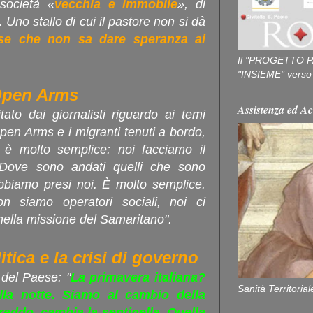
società «
vecchia e immobile
», di
. Uno stallo di cui il pastore non si dà
ese che non sa dare speranza ai
Il "PROGETTO P
"INSIEME" verso u
 Open Arms
Assistenza ed Ac
tato dai giornalisti riguardo ai temi
a Open Arms e i migranti tenuti a bordo,
 è molto semplice: noi facciamo il
 Dove sono andati quelli che sono
 abbiamo presi noi. È molto semplice.
n siamo operatori sociali, noi ci
nella missione del Samaritano".
itica e la crisi di governo
 del Paese: "
La primavera italiana?
Sanità Territorial
la notte. Siamo al cambio della
 freddo, cambia la sentinella. Quella