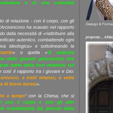
sociazione e di una comunità
o di relazione - con il corpo, con gli
Dialogo & Forma
 l’Arcivescovo ha scavato nel rapporto
o dalla necessità di «riattribuire alla
proposta... Ab
gnificato autentico, combattendo ogni
iva ideologica» e sottolineando la
zzante
» o quella «
di amicizia
ine delle giovani generazioni che
an parte delle loro relazioni sul
 così il rapporto tra i giovani e Dio:
nivoco; a tratti intenso, a volte
e di breve durata
».
rto a tempo
” con la Chiesa, che si
o con il corpo e con gli altri
é scandalizzati dai peccati della