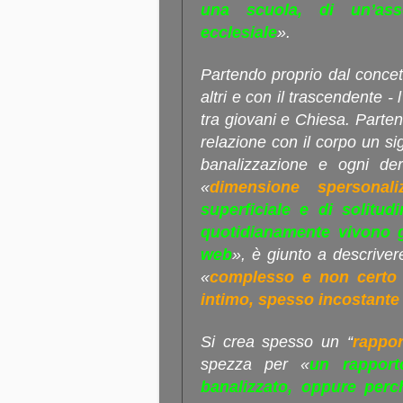
una scuola, di un’as
ecclesiale
».
Partendo proprio dal concett
altri e con il trascendente -
tra giovani e Chiesa. Partend
relazione con il corpo un si
banalizzazione e ogni der
«
dimensione spersonali
superficiale e di solitud
quotidianamente vivono gr
web
», è giunto a descrivere
«
complesso e non certo u
intimo, spesso incostante 
Si crea spesso un “
rappo
spezza per «
un rapport
banalizzato, oppure perch