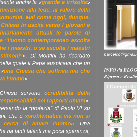
isente anche la «
grande e irrisolta
»
ucazione alla fede, al valore della
a comunità. Mai come oggi, dunque,
Chiesa in uscita verso i giovani e
inariamente attuali le parole di
he “l’uomo contemporaneo ascolta
che i maestri, o se ascolta i maestri
parcelco@gmail
stimoni”
». Di Montini ha ricordato
 nella quale il Papa auspicava che un
INFO da BLOG 
 «
una Chiesa che soffriva ma che
Ripresa e Resili
ava l’uomo
».
 Chiesa servono «
credibilità della
responsabilità nei rapporti umani
»,
iversando la “profezia” di Paolo VI su
ni, che è «
problematica ma non si
e cerca di amare l’uomo
». Una
he ha tanti talenti ma poca speranza,