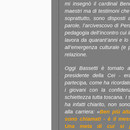
mi insegnò il cardinal Ben
maestri ma di testimoni che
soprattutto, sono disposti
parole, l’arcivescovo di Pe
pedagogia dell’incontro cui 
lavora da quarant’anni e lo 
all’emergenza culturale (e 
relazione.
Oggi Bassetti è tornato a
presidente della Cei - e
partecipa, come ha ricordat
i giovani con la confiden
schiettezza tutta toscana. I s
ha infatti chiarito, non son
alla carriera: «
Ben più alt
sono chiamati - è il mess
Una meta di cui si p