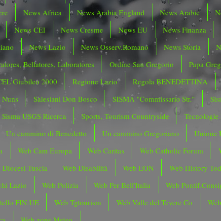
ere
News Africa
News Arabia England
News Arabic
N
News CEI
News Cresme
News EU
News Finanza
liano
News Lazio
News Osserv.Romano
News Storia
N
atores, Bellatores, Laboratores
Ordine San Gregorio
Papa Greg
CEL Giubileo 2000
Regione Lazio
Regola BENEDETTINA
o Nuns
Salesiani Don Bosco
SISMA "Commissario Str."
Sis
Sisma USGS Ricerca
Sports, Tourism Countryside
Tecnologie
Un cammino di Benedetto
Un cammino Gregoriano
Unione 
a
Web Cam Europa
Web Caritas
Web Catholic Forum
 Diocesi Tuscia
Web Disabilità
Web EON
Web History To
hi Lazio
Web Polizia
Web Per Bell'Italia
Web Pontif.Consig
tello FIN.UE
Web Tgtourism
Web Valle del Tevere Co
Web
ca
Web zone Meteo