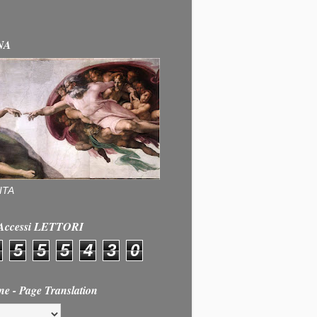
NA
ITA
e Accessi LETTORI
5
5
5
4
3
0
ne - Page Translation