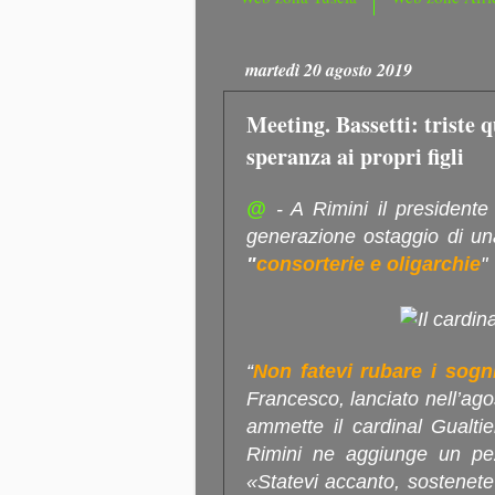
martedì 20 agosto 2019
Meeting. Bassetti: triste 
speranza ai propri figli
@
- A Rimini il presidente
generazione ostaggio di un
"
consorterie e oligarchie
"
“
Non fatevi rubare i sogni
Francesco, lanciato nell’ago
ammette il cardinal Gualti
Rimini ne aggiunge un pe
«Statevi accanto, sostenete