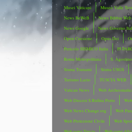
Musei Vaticani
Museo Valle Tev
News BeWeB
News Bibbia Web
News Google
News Governo Ita
Open Coesione
Opus Dei
Or
Pericolo SISMICO Italia
PJ PAR
Roma Metropolitana
S. Agostin
Sisma Tsunami
Sisma USGS
Turismo Lazio
TUSCIA WEB
Vatican News
Web Archeomatic
Web Diocesi S.Rufina Porto
Web
Web News Change.org
Web Parc
Web Protezione Civile
Web Spor
Web zona Tuscia
Web zone Afri