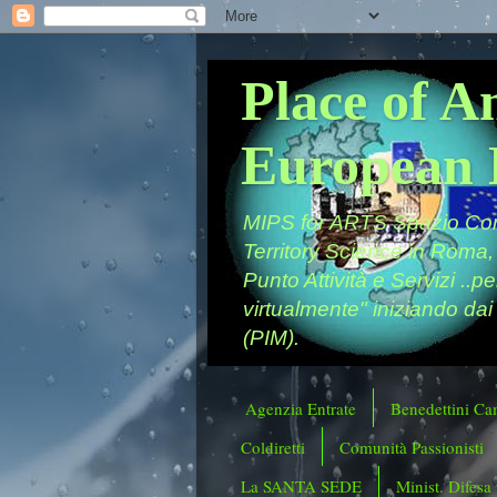
Place of A
European 
MIPS for ARTS Spazio Comu
Territory Science in Roma,
Punto Attività e Servizi ..p
virtualmente" iniziando dai
(PIM).
Agenzia Entrate
Benedettini Ca
Coldiretti
Comunità Passionisti
La SANTA SEDE
Minist. Difesa