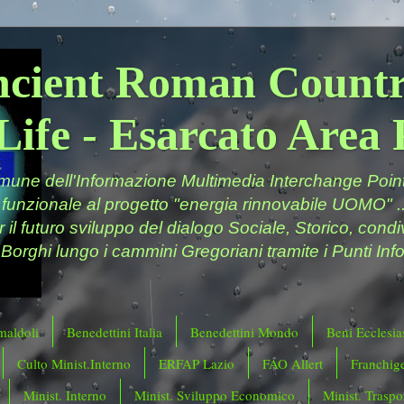
ncient Roman Countr
Life - Esarcato Are
ne dell'Informazione Multimedia Interchange Point 
 funzionale al progetto "energia rinnovabile UOMO" ..
er il futuro sviluppo del dialogo Sociale, Storico, cond
 Borghi lungo i cammini Gregoriani tramite i Punti Info
maldoli
Benedettini Italia
Benedettini Mondo
Beni Ecclesias
Culto Minist.Interno
ERFAP Lazio
FAO Allert
Franchig
Minist. Interno
Minist. Sviluppo Economico
Minist. Traspor