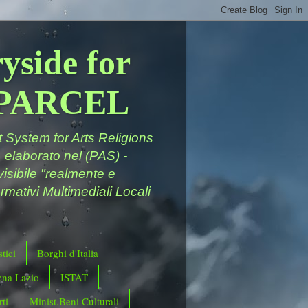
yside for
a PARCEL
System for Arts Religions
 elaborato nel (PAS) -
ivisibile "realmente e
rmativi Multimediali Locali
tici
Borghi d'Italia
ena Lazio
ISTAT
ti
Minist.Beni Culturali