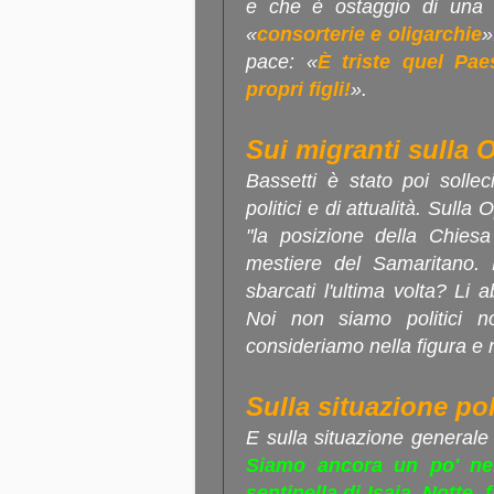
e che è ostaggio di una 
«
consorterie e oligarchie
»
pace: «
È triste quel Pa
propri figli!
».
Sui migranti sulla
Bassetti è stato poi solleci
politici e di attualità. Sull
"la posizione della Chiesa
mestiere del Samaritano.
sbarcati l'ultima volta? Li
Noi non siamo politici no
consideriamo nella figura e 
Sulla situazione pol
E sulla situazione generale
Siamo ancora un po' nel
sentinella di Isaia. Notte,