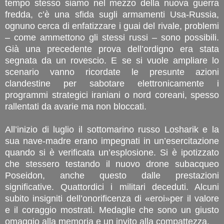
tempo stesso siamo nel mezzo della nuova guerra
fredda, c’è una sfida sugli armamenti Usa-Russia,
ognuno cerca di enfatizzare i guai del rivale, problemi
– come ammettono gli stessi russi – sono possibili.
Già una precedente prova dell’ordigno era stata
segnata da un rovescio. E se si vuole ampliare lo
scenario vanno ricordate le presunte azioni
clandestine per sabotare elettronicamente i
programmi strategici iraniani o nord coreani, spesso
rallentati da avarie ma non bloccati.
All’inizio di luglio il sottomarino russo Losharik e la
sua nave-madre erano impegnati in un’esercitazione
quando si è verificata un’esplosione. Si è ipotizzato
che stessero testando il nuovo drone subacqueo
Poseidon, anche questo dalle prestazioni
significative. Quattordici i militari deceduti. Alcuni
subito insigniti dell’onorificenza di «eroi»per il valore
e il coraggio mostrati. Medaglie che sono un giusto
omaggio alla memoria e un invito alla compattezza.