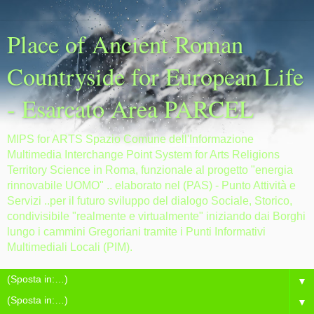
Place of Ancient Roman
Countryside for European Life
- Esarcato Area PARCEL
MIPS for ARTS Spazio Comune dell'Informazione
Multimedia Interchange Point System for Arts Religions
Territory Science in Roma, funzionale al progetto "energia
rinnovabile UOMO" .. elaborato nel (PAS) - Punto Attività e
Servizi ..per il futuro sviluppo del dialogo Sociale, Storico,
condivisibile "realmente e virtualmente" iniziando dai Borghi
lungo i cammini Gregoriani tramite i Punti Informativi
Multimediali Locali (PIM).
▼
▼