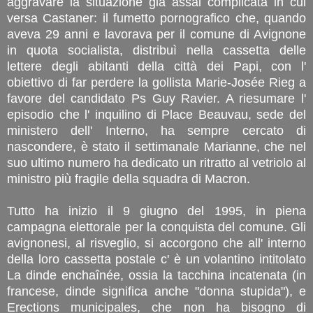
aggravare la situazione già assai complicata in cui
versa Castaner: il fumetto pornografico che, quando
aveva 29 anni e lavorava per il comune di Avignone
in quota socialista, distribuì nella cassetta delle
lettere degli abitanti della città dei Papi, con l'
obiettivo di far perdere la gollista Marie-Josée Rieg a
favore del candidato Ps Guy Ravier. A riesumare l'
episodio che l' inquilino di Place Beauvau, sede del
ministero dell' Interno, ha sempre cercato di
nascondere, è stato il settimanale Marianne, che nel
suo ultimo numero ha dedicato un ritratto al vetriolo al
ministro più fragile della squadra di Macron.
Tutto ha inizio il 9 giugno del 1995, in piena
campagna elettorale per la conquista del comune. Gli
avignonesi, al risveglio, si accorgono che all' interno
della loro cassetta postale c' è un volantino intitolato
La dinde enchaînée, ossia la tacchina incatenata (in
francese, dinde significa anche "donna stupida"), e
Erections municipales, che non ha bisogno di