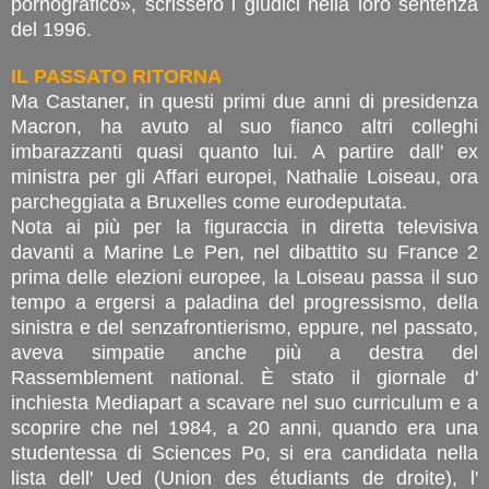
pornografico», scrissero i giudici nella loro sentenza
del 1996.
IL PASSATO RITORNA
Ma Castaner, in questi primi due anni di presidenza
Macron, ha avuto al suo fianco altri colleghi
imbarazzanti quasi quanto lui. A partire dall' ex
ministra per gli Affari europei, Nathalie Loiseau, ora
parcheggiata a Bruxelles come eurodeputata.
Nota ai più per la figuraccia in diretta televisiva
davanti a Marine Le Pen, nel dibattito su France 2
prima delle elezioni europee, la Loiseau passa il suo
tempo a ergersi a paladina del progressismo, della
sinistra e del senzafrontierismo, eppure, nel passato,
aveva simpatie anche più a destra del
Rassemblement national. È stato il giornale d'
inchiesta Mediapart a scavare nel suo curriculum e a
scoprire che nel 1984, a 20 anni, quando era una
studentessa di Sciences Po, si era candidata nella
lista dell' Ued (Union des étudiants de droite), l'