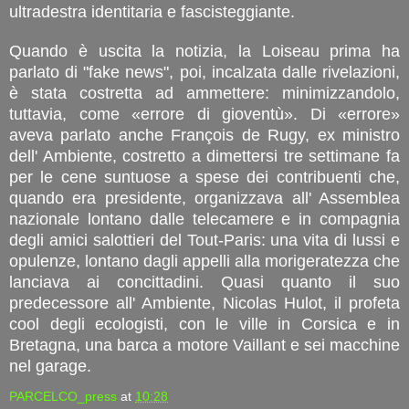
ultradestra identitaria e fascisteggiante.
Quando è uscita la notizia, la Loiseau prima ha
parlato di "fake news", poi, incalzata dalle rivelazioni,
è stata costretta ad ammettere: minimizzandolo,
tuttavia, come «errore di gioventù». Di «errore»
aveva parlato anche François de Rugy, ex ministro
dell' Ambiente, costretto a dimettersi tre settimane fa
per le cene suntuose a spese dei contribuenti che,
quando era presidente, organizzava all' Assemblea
nazionale lontano dalle telecamere e in compagnia
degli amici salottieri del Tout-Paris: una vita di lussi e
opulenze, lontano dagli appelli alla morigeratezza che
lanciava ai concittadini. Quasi quanto il suo
predecessore all' Ambiente, Nicolas Hulot, il profeta
cool degli ecologisti, con le ville in Corsica e in
Bretagna, una barca a motore Vaillant e sei macchine
nel garage.
PARCELCO_press
at
10:28