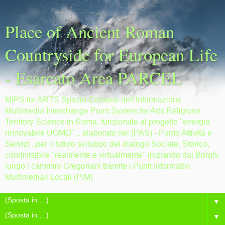
Place of Ancient Roman
Countryside for European Life
- Esarcato Area PARCEL
MIPS for ARTS Spazio Comune dell'Informazione
Multimedia Interchange Point System for Arts Religions
Territory Science in Roma, funzionale al progetto "energia
rinnovabile UOMO" .. elaborato nel (PAS) - Punto Attività e
Servizi ..per il futuro sviluppo del dialogo Sociale, Storico,
condivisibile "realmente e virtualmente" iniziando dai Borghi
lungo i cammini Gregoriani tramite i Punti Informativi
Multimediali Locali (PIM).
▼
▼