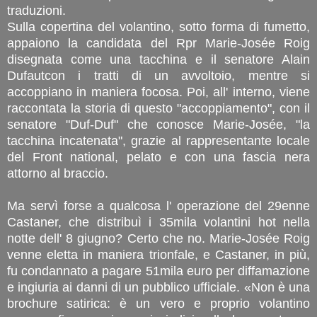
traduzioni.
Sulla copertina del volantino, sotto forma di fumetto,
appaiono la candidata del Rpr Marie-Josée Roig
disegnata come una tacchina e il senatore Alain
Dufautcon i tratti di un avvoltoio, mentre si
accoppiano in maniera focosa. Poi, all' interno, viene
raccontata la storia di questo "accoppiamento", con il
senatore "Duf-Duf" che conosce Marie-Josée, "la
tacchina incatenata", grazie al rappresentante locale
del Front national, pelato e con una fascia nera
attorno al braccio.
Ma servì forse a qualcosa l' operazione del 29enne
Castaner, che distribuì i 35mila volantini hot nella
notte dell' 8 giugno? Certo che no. Marie-Josée Roig
venne eletta in maniera trionfale, e Castaner, in più,
fu condannato a pagare 51mila euro per diffamazione
e ingiuria ai danni di un pubblico ufficiale. «Non è una
brochure satirica: è un vero e proprio volantino