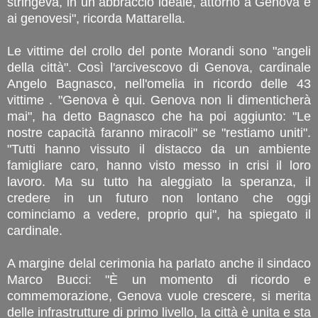
stringeva, in un abbraccio ideale, attorno a Genova e
ai genovesi", ricorda Mattarella.
Le vittime del crollo del ponte Morandi sono "angeli
della città". Così l'arcivescovo di Genova, cardinale
Angelo Bagnasco, nell'omelia in ricordo delle 43
vittime . "Genova è qui. Genova non li dimenticherà
mai", ha detto Bagnasco che ha poi aggiunto: "Le
nostre capacità faranno miracoli" se "restiamo uniti".
"Tutti hanno vissuto il distacco da un ambiente
famigliare caro, hanno visto messo in crisi il loro
lavoro. Ma su tutto ha aleggiato la speranza, il
credere in un futuro non lontano che oggi
cominciamo a vedere, proprio qui", ha spiegato il
cardinale.
A margine delal cerimonia ha parlato anche il sindaco
Marco Bucci: "È un momento di ricordo e
commemorazione, Genova vuole crescere, si merita
delle infrastrutture di primo livello, la città è unita e sta