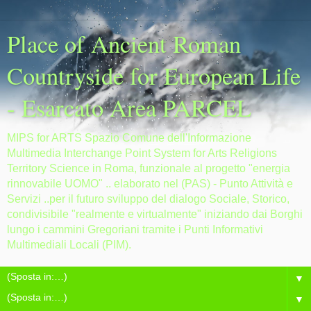
Place of Ancient Roman
Countryside for European Life
- Esarcato Area PARCEL
MIPS for ARTS Spazio Comune dell'Informazione
Multimedia Interchange Point System for Arts Religions
Territory Science in Roma, funzionale al progetto "energia
rinnovabile UOMO" .. elaborato nel (PAS) - Punto Attività e
Servizi ..per il futuro sviluppo del dialogo Sociale, Storico,
condivisibile "realmente e virtualmente" iniziando dai Borghi
lungo i cammini Gregoriani tramite i Punti Informativi
Multimediali Locali (PIM).
▼
▼