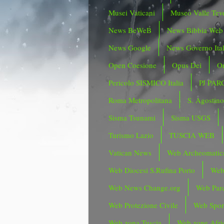
Musei Vaticani
Museo Valle Tev
News BeWeB
News Bibbia Web
News Google
News Governo Ita
Open Coesione
Opus Dei
Or
Pericolo SISMICO Italia
PJ PAR
Roma Metropolitana
S. Agostin
Sisma Tsunami
Sisma USGS
Turismo Lazio
TUSCIA WEB
Vatican News
Web Archeomatic
Web Diocesi S.Rufina Porto
Web
Web News Change.org
Web Parc
Web Protezione Civile
Web Spor
Web zona Tuscia
Web zone Afri