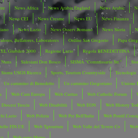
ere
News Africa
News Arabia England
News Arabic
N
News CEI
News Cresme
News EU
News Finanza
liano
News Lazio
News Osserv.Romano
News Storia
N
atores, Bellatores, Laboratores
Ordine San Gregorio
Papa Greg
CEL Giubileo 2000
Regione Lazio
Regola BENEDETTINA
o Nuns
Salesiani Don Bosco
SISMA "Commissario Str."
Sis
Sisma USGS Ricerca
Sports, Tourism Countryside
Tecnologie
Un cammino di Benedetto
Un cammino Gregoriano
Unione 
a
Web Cam Europa
Web Caritas
Web Catholic Forum
 Diocesi Tuscia
Web Disabilità
Web EON
Web History To
hi Lazio
Web Polizia
Web Per Bell'Italia
Web Pontif.Consig
tello FIN.UE
Web Tgtourism
Web Valle del Tevere Co
Web
ca
Web zone Meteo