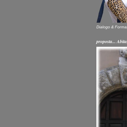
Dialogo & Forma
proposta... Ab