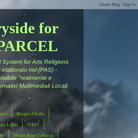
yside for
a PARCEL
System for Arts Religions
 elaborato nel (PAS) -
ivisibile "realmente e
rmativi Multimediali Locali
tici
Borghi d'Italia
ena Lazio
ISTAT
ti
Minist.Beni Culturali