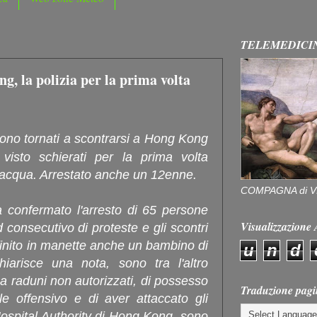
TELEMEDICI
g, la polizia per la prima volta
sono tornati a scontrarsi a Hong Kong
visto schierati per la prima volta
 acqua. Arrestato anche un 12enne.
COMPAGNA di V
 confermato l'arresto di 65 persone
Visualizzazion
consecutivo di proteste e gli scontri
 finito in manette anche un bambino di
u
n
d
hiarisce una nota, sono tra l'altro
 a raduni non autorizzati, di possesso
Traduzione pagi
le offensivo e di aver attaccato gli
Hospital Authority di Hong Kong, sono