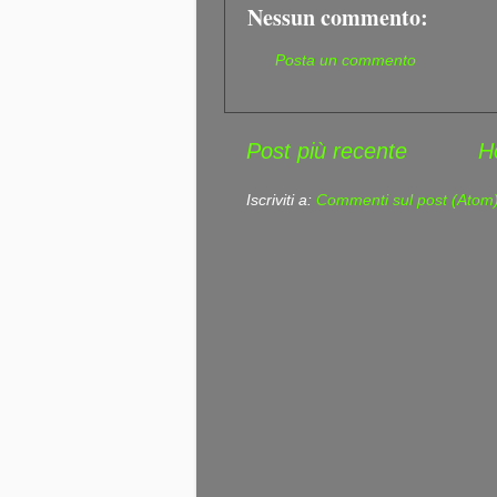
Nessun commento:
Posta un commento
Post più recente
H
Iscriviti a:
Commenti sul post (Atom