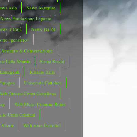
ews Asia
News Avvenire
News Fondazione Lepanto
ews T Cina
News TG 24
orio "pensiero"
Restauro & Conservazione
ma Italia Mondo
Sisma Rischi
 Emergenti
Turismo Italia
Europea
Università Cattolica
Web Diocesi Civita Castellana
day
Web Musei Comune Roma
lio Unità Cristiani
 Visure
Web zona Incentivi