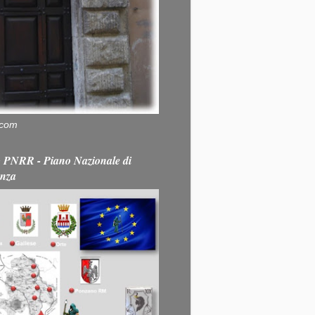
.com
PNRR - Piano Nazionale di
enza