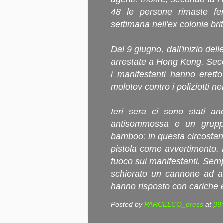
48 le persone rimaste feri
settimana nell'ex colonia bri
Dal 9 giugno, dall'inizio del
arrestate a Hong Kong. Seco
i manifestanti hanno eretto
molotov contro i poliziotti ne
Ieri sera ci sono stati an
antisommossa e un grupp
bamboo: in questa circostan
pistola come avvertimento. E'
fuoco sui manifestanti. Sempr
schierato un cannone ad ac
hanno risposto con cariche 
Posted by
PARCELCO_press
at
09