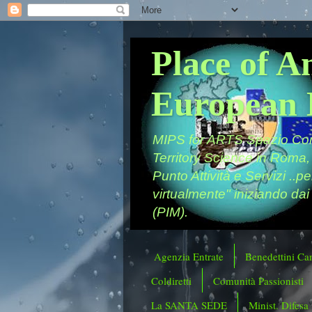
Place of A
European 
MIPS for ARTS Spazio Comu
Territory Science in Roma,
Punto Attività e Servizi ..p
virtualmente" iniziando dai
(PIM).
Agenzia Entrate
Benedettini Ca
Coldiretti
Comunità Passionisti
La SANTA SEDE
Minist. Difesa