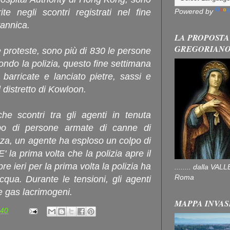
Powered by
te negli scontri registrati nel fine
tannica.
LA PROPOSTA
GREGORIAN
le proteste, sono più di 830 le persone
ndo la polizia, questo fine settimana
 barricate e lanciato pietre, sassi e
l distretto di Kowloon.
che scontri tra gli agenti in tenuta
o di persone armate di canne di
za, un agente ha esploso un colpo di
 la prima volta che la polizia apre il
e ieri per la prima volta la polizia ha
........ dalla V
Roma
qua. Durante le tensioni, gli agenti
e gas lacrimogeni.
MAPPA INVAS
:40