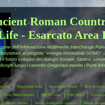
ncient Roman Countr
Life - Esarcato Are
ne dell'Informazione Multimedia Interchange Point 
 funzionale al progetto "energia rinnovabile UOMO" ..
er il futuro sviluppo del dialogo Sociale, Storico, cond
 Borghi lungo i cammini Gregoriani tramite i Punti Info
maldoli
Benedettini Italia
Benedettini Mondo
Beni Ecclesias
Culto Minist.Interno
ERFAP Lazio
FAO Allert
Franchig
Minist. Interno
Minist. Sviluppo Economico
Minist. Traspor