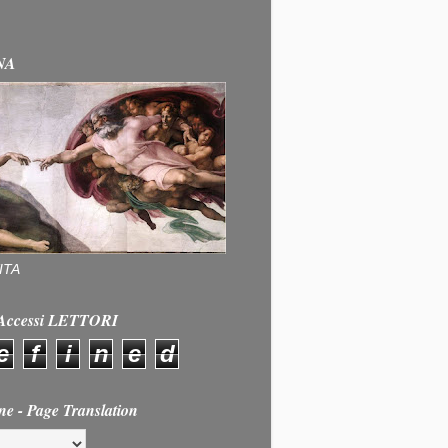
NA
ITA
e Accessi LETTORI
e
f
i
n
e
d
ne - Page Translation